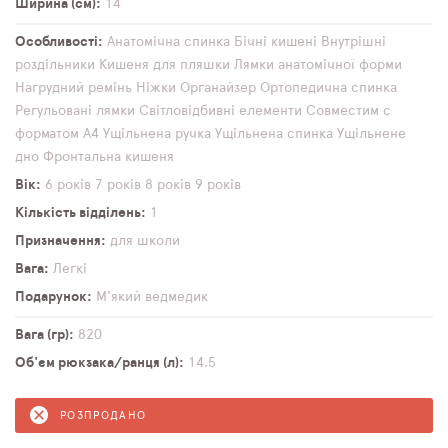
Ширина (см)
14
Особливості
Анатомічна спинка
Бічні кишені
Внутрішні
роздільники
Кишеня для пляшки
Лямки анатомічної форми
Нагрудний ремінь
Ніжки
Органайзер
Ортопедична спинка
Регульовані лямки
Світловідбивні елементи
Совместим с
форматом А4
Ущільнена ручка
Ущільнена спинка
Ущільнене
дно
Фронтальна кишеня
Вік
6 років
7 років
8 років
9 років
Кількість відділень
1
Призначення
для школи
Вага
Легкі
Подарунок
М'який ведмедик
Вага (гр)
820
Об'єм рюкзака/ранця (л)
14,5
РОЗПРОДАНО