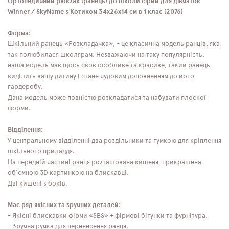
Ортопедичний рюкзак (ранець) до школи сірий для дівчаток
Winner / SkyName з Котиком 34х26х14 см в 1 клас (2076)
Форма:
Шкільний ранець «Розкладачка», - це класична модель ранців, яка
так полюбилася школярам. Незважаючи на таку популярність,
наша модель має щось своє особливе та красиве, такий ранець
виділить вашу дитину і стане чудовим доповненням до його
гардеробу.
Дана модель може повністю розкладатися та набувати плоскої
форми.
Відділення:
У центральному відділенні два роздільники та гумкою для кріплення
шкільного приладдя.
На передній частині ранця розташована кишеня, прикрашена
об'ємною 3D картинкою на блискавці.
Дві кишені з боків.
Має ряд якісних та зручних деталей:
- Якісні блискавки фірми «SBS» + фірмові бігунки та фурнітура.
- Зручна ручка для перенесення ранця.