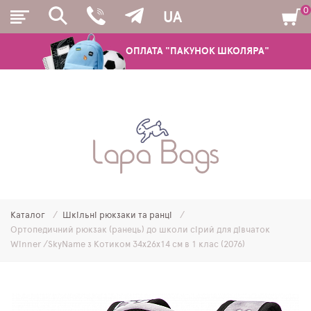
0
UA
ОПЛАТА "ПАКУНОК ШКОЛЯРА"
РЮКЗАКИ
ШКІЛЬНІ РЮКЗАКИ ТА РАНЦІ
ПІДЛІТКОВІ РЮКЗАКИ
Каталог
Шкільні рюкзаки та ранці
МОЛОДІЖНІ РЮКЗАКИ
Ортопедичний рюкзак (ранець) до школи сірий для дівчаток
Winner /SkyName з Котиком 34х26х14 см в 1 клас (2076)
ПЕНАЛИ
МІШКИ ДЛЯ ВЗУТТЯ