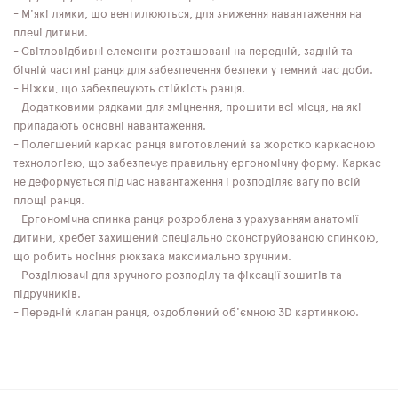
- М'які лямки, що вентилюються, для зниження навантаження на
плечі дитини.
- Світловідбивні елементи розташовані на передній, задній та
бічній частині ранця для забезпечення безпеки у темний час доби.
- Ніжки, що забезпечують стійкість ранця.
- Додатковими рядками для зміцнення, прошити всі місця, на які
припадають основні навантаження.
- Полегшений каркас ранця виготовлений за жорстко каркасною
технологією, що забезпечує правильну ергономічну форму. Каркас
не деформується під час навантаження і розподіляє вагу по всій
площі ранця.
- Ергономічна спинка ранця розроблена з урахуванням анатомії
дитини, хребет захищений спеціально сконструйованою спинкою,
що робить носіння рюкзака максимально зручним.
- Розділювачі для зручного розподілу та фіксації зошитів та
підручників.
- Передній клапан ранця, оздоблений об'ємною 3D картинкою.