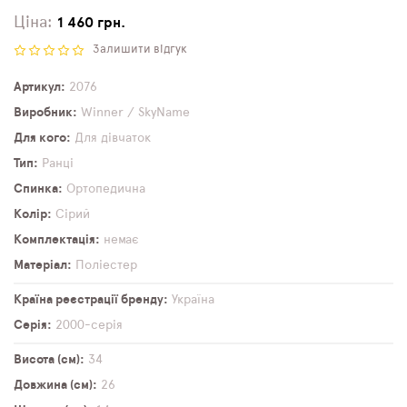
Ціна:
1 460 грн.
Залишити відгук
Артикул
2076
Виробник
Winner / SkyName
Для кого
Для дівчаток
Тип
Ранці
Спинка
Ортопедична
Колір
Сірий
Комплектація
немає
Матеріал
Поліестер
Країна реєстрації бренду
Україна
Серія
2000-серія
Висота (см)
34
Довжина (см)
26