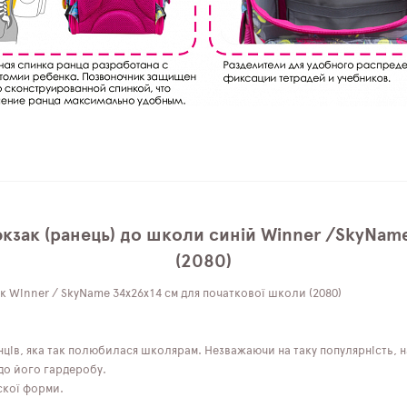
кзак (ранець) до школи синій Winner /SkyName
(2080)
к Winner / SkyName 34х26х14 см для початкової школи (2080)
ців, яка так полюбилася школярам. Незважаючи на таку популярність, 
до його гардеробу.
скої форми.