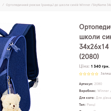
і
Ортопедичний рюкзак (ранець) до школи синій Winner /SkyName 34х
Ортопеди
школи си
34х26х14
(2080)
Ціна:
1 340 грн.
Залиши
Артикул
2080
Виробник
Winner 
Для кого
Для дівч
Тип
Ранці