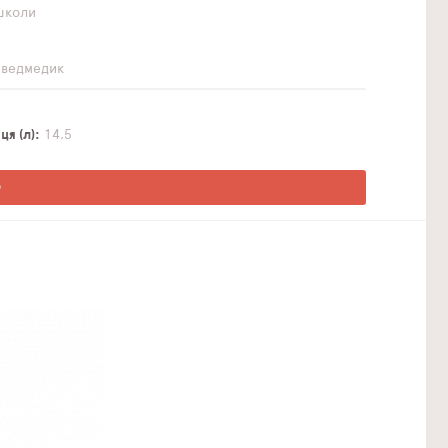
школи
 ведмедик
я (л)
14,5
О