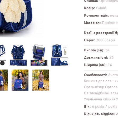
Спинка
Ортопеди
Колір
Синій
Комплектація
нем
Матеріал
Поліесте
Країна реєстрації 
Серія
2000-серія
Висота (см)
34
Довжина (см)
26
Ширина (см)
14
Особливості
Анато
Кишеня для пляшк
Органайзер
Ортопе
Світловідбивні еле
Ущільнена спинка
Вік
6 років
7 років
Кількість відділень