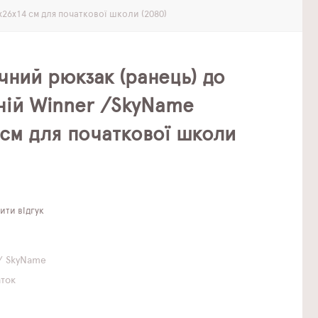
26х14 см для початкової школи (2080)
чний рюкзак (ранець) до
ній Winner /SkyName
 см для початкової школи
ти відгук
/ SkyName
аток