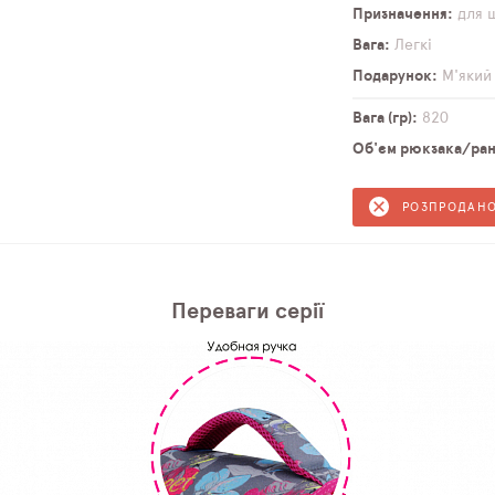
Призначення
для 
Вага
Легкі
Подарунок
М'який
Вага (гр)
820
Об'єм рюкзака/ранц
РОЗПРОДАН
Переваги серії