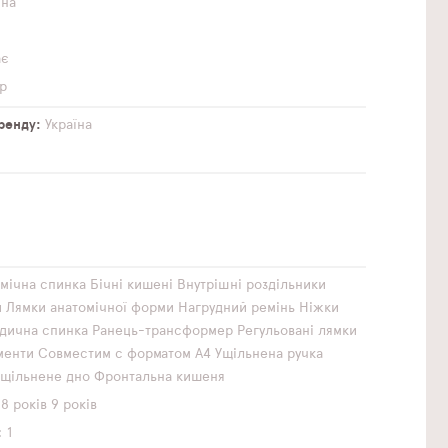
чна
ає
р
бренду
Україна
мічна спинка
Бічні кишені
Внутрішні роздільники
и
Лямки анатомічної форми
Нагрудний ремінь
Ніжки
дична спинка
Ранець-трансформер
Регульовані лямки
менти
Совместим с форматом А4
Ущільнена ручка
Ущільнене дно
Фронтальна кишеня
8 років
9 років
1