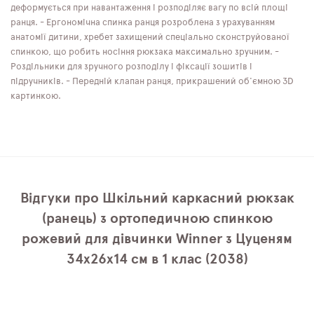
деформується при навантаження і розподіляє вагу по всій площі
ранця. - Ергономічна спинка ранця розроблена з урахуванням
анатомії дитини, хребет захищений спеціально сконструйованої
спинкою, що робить носіння рюкзака максимально зручним. -
Роздільники для зручного розподілу і фіксації зошитів і
підручників. - Передній клапан ранця, прикрашений об'ємною 3D
картинкою.
Відгуки про Шкільний каркасний рюкзак
(ранець) з ортопедичною спинкою
рожевий для дівчинки Winner з Цуценям
34х26х14 см в 1 клас (2038)