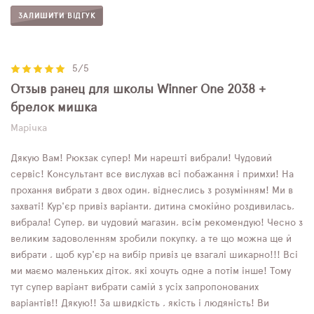
ЗАЛИШИТИ ВІДГУК
5/5
Отзыв ранец для школы Winner One 2038 +
брелок мишка
Марічка
Дякую Вам! Рюкзак супер! Ми нарешті вибрали! Чудовий
сервіс! Консультант все вислухав всі побажання і примхи! На
прохання вибрати з двох один, віднеслись з розумінням! Ми в
захваті! Кур'єр привіз варіанти, дитина смокійно роздивилась,
вибрала! Супер, ви чудовий магазин, всім рекомендую! Чесно з
великим задоволенням зробили покупку, а те що можна ще й
вибрати , щоб кур'єр на вибір привіз це взагалі шикарно!!! Всі
ми маємо маленьких діток, які хочуть одне а потім інше! Тому
тут супер варіант вибрати самій з усіх запропонованих
варіантів!! Дякую!! За швидкість , якість і людяність! Ви