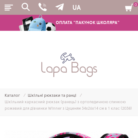
0
UA
ОПЛАТА "ПАКУНОК ШКОЛЯРА"
РЮКЗАКИ
ШКІЛЬНІ РЮКЗАКИ ТА РАНЦІ
ПІДЛІТКОВІ РЮКЗАКИ
Каталог
Шкільні рюкзаки та ранці
МОЛОДІЖНІ РЮКЗАКИ
Шкільний каркасний рюкзак (ранець) з ортопедичною спинкою
рожевий для дівчинки Winner з Цуценям 34х26х14 см в 1 клас (2038)
ПЕНАЛИ
МІШКИ ДЛЯ ВЗУТТЯ