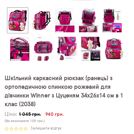
Шкільний каркасний рюкзак (ранець) з
ортопедичною спинкою рожевий для
дівчинки Winner з Цуценям 34х26х14 см в 1
клас (2038)
Ціна:
1 045 грн.
940 грн.
(Ви економите 105 грн.)
Залишити відгук