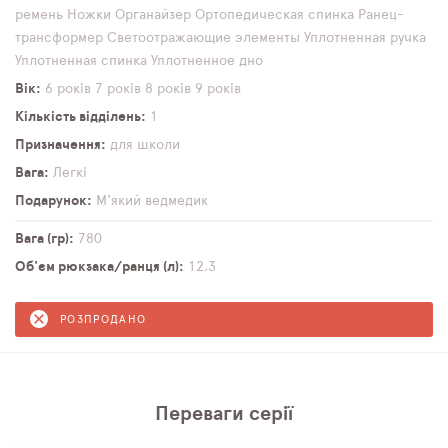
ремень
Ножки
Органайзер
Ортопедическая спинка
Ранец-
трансформер
Светоотражающие элементы
Уплотненная ручка
Уплотненная спинка
Уплотненное дно
Вік
6 років
7 років
8 років
9 років
Кількість відділень
1
Призначення
для школи
Вага
Легкі
Подарунок
М'який ведмедик
Вага (гр)
780
Об'єм рюкзака/ранця (л)
12,3
РОЗПРОДАНО
Переваги серії