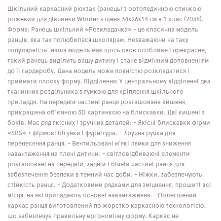
Шкільний каркасний рюкзак (ранець) з ортопедичною спинкою
рожевий для дівчинки Winner з щеня 34х26х14 см в 1 клас (2038).
Форма: Ранець шкільний «Розкладачка» - це класична модель
ранців, яка так полюбилася школярам. Незважаючи на таку
популярність, наша модель має щось своє особливе і прекрасне,
такий ранець виділить вашу дитину і стане відмінним доповненням
до її гардеробу. Дана модель може повністю розкладатися і
приймати плоску форму. Відділення: У центральному відділенні два
тканинних роздільника з гумкою для кріплення шкільного
приладдя. На передній частині ранця розташована кишеня,
прикрашена об'ємною 3D картинкою на блискавки. Дві кишені з
боків. Має ряд якісних і зручних деталей: - Якісні блискавки фірми
«SBS» + фірмові бігунки і фурнітура. - Зручна ручка для
перенесення ранця. - Вентильовані м'які лямки для зниження
навантаження на плечі дитини. - світловідбиваючі елементи
розташовані на передній, задній і бічній частині ранця для
забезпечення безпеки в темний час доби. - Ніжки, забезпечують
стійкість ранця. - Додатковими рядками для зміцнення, прошиті всі
місця, на які припадають основні навантаження. - Полегшений
каркас ранця виготовлений по жорстко каркасною технологією,
що забезпечує правильну ергономічну форму. Каркас не