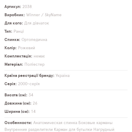
Артикул
2038
Виробник
Winner / SkyName
Для кого
Для дівчаток
Тип
Ранці
Спинка
Ортопедична
Колір
Рожевий
Комплектація
немає
Матеріал
Поліестер
Країна реєстрації бренду
Україна
Серія
2000-серія
Висота (см)
34
Довжина (см)
26
Ширина (см)
14
Особенности
Анатомическая спинка
Боковые карманы
Внутренние разделители
Карман для бутылки
Нагрудный