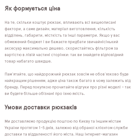
Як формується ціна
На те, скільки коштує рюкзак, впливають всі вищеописані
фактори, а саме дизайн, матеріал виготовлення, кількість
відділень, габарити, місткість та інші параметри. Якщо у вас
обмежений бюджет і ви бажаєте придбати звичайнісінький
аксесуар максимально дешево, скористайтесь фільтром за
вартістю в лівій частині сторінки: так ви знайдете відповідний
товар набагато швидше.
Пам'ятайте, що найдорожчий рюкзак зовсім не обов'язково буде
найкращим рішенням, адже ціна також багато в чому залежить від
бренду. Перед покупкою прочитайте відгуки про різні моделі – так
ви будете більше обізнані про їхню якість.
Умови доставки рюкзаків
Ми доставляємо продукцію поштою по Києву та іншим містам
України протягом 1-5 днів, залежно від обраної клієнтом служби
доставки та віддаленості його міста. Наш інтернет-магазин