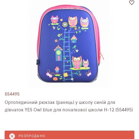
ПЛЯШКИ ДЛЯ ВОДИ
DELUNE
SCHOOL STANDARD
SKYNAME
РОЗПРОДАЖ
554495
Ортопедичний рюкзак (ранець) у школу синій для
дівчаток YES Owl blue для початкової школи H-12 (554495)
РОЗПРОДАНО