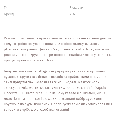
Тип:
Рюкзаки
Бренд:
YES
Рюкзак - стильний та практичний аксесуар. Він незамінний для тих,
кому потрібно регулярно носити із собою велику кількість
різноманітних речей. Цей виріб відрізняється місткістю, високим
рівнем міцності, зручністю при носінні, невибагливістю у догляді та
при цьому невисокою вартістю.
Інтернет-магазин LapaBags має у продажу великий асортимент
сучасних, крутих та якісних рюкзаків за прийнятними цінами. На
сайті представлені чоловічі та жіночі моделі, а також модні
аксесуари унісекс, які можна купити з доставкою в Київ, Харків,
Одесу та інші міста України. У нашому каталозі є шкільні, міські,
молодіжні та підліткові рюкзаки та великий вибір сумок для
ноутбуків на будь-який смак. Пропонуємо вам ознайомитися з ним і
замовити виріб, що сподобався онлайн!