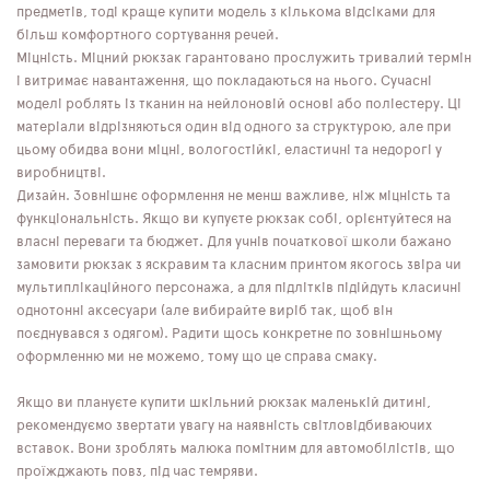
предметів, тоді краще купити модель з кількома відсіками для
більш комфортного сортування речей.
Міцність. Міцний рюкзак гарантовано прослужить тривалий термін
і витримає навантаження, що покладаються на нього. Сучасні
моделі роблять із тканин на нейлоновій основі або поліестеру. Ці
матеріали відрізняються один від одного за структурою, але при
цьому обидва вони міцні, вологостійкі, еластичні та недорогі у
виробництві.
Дизайн. Зовнішнє оформлення не менш важливе, ніж міцність та
функціональність. Якщо ви купуєте рюкзак собі, орієнтуйтеся на
власні переваги та бюджет. Для учнів початкової школи бажано
замовити рюкзак з яскравим та класним принтом якогось звіра чи
мультиплікаційного персонажа, а для підлітків підійдуть класичні
однотонні аксесуари (але вибирайте виріб так, щоб він
поєднувався з одягом). Радити щось конкретне по зовнішньому
оформленню ми не можемо, тому що це справа смаку.
Якщо ви плануєте купити шкільний рюкзак маленькій дитині,
рекомендуємо звертати увагу на наявність світловідбиваючих
вставок. Вони зроблять малюка помітним для автомобілістів, що
проїжджають повз, під час темряви.