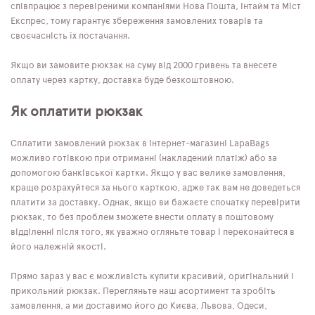
співпрацює з перевіреними компаніями Нова Пошта, Інтайм та Міст
Експрес, тому гарантує збереження замовлених товарів та
своєчасність їх постачання.
Якщо ви замовите рюкзак на суму від 2000 гривень та внесете
оплату через картку, доставка буде безкоштовною.
Як оплатити рюкзак
Сплатити замовлений рюкзак в інтернет-магазині LapaBags
можливо готівкою при отриманні (накладений платіж) або за
допомогою банківської картки. Якщо у вас велике замовлення,
краще розрахуйтеся за нього карткою, адже так вам не доведеться
платити за доставку. Однак, якщо ви бажаєте спочатку перевірити
рюкзак, то без проблем зможете внести оплату в поштовому
відділенні після того, як уважно огляньте товар і переконайтеся в
його належній якості.
Прямо зараз у вас є можливість купити красивий, оригінальний і
прикольний рюкзак. Перегляньте наш асортимент та зробіть
замовлення, а ми доставимо його до Києва, Львова, Одеси,