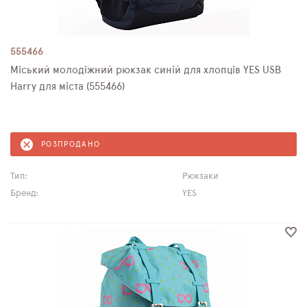
555466
Міський молодіжний рюкзак синій для хлопців YES USB
Harry для міста (555466)
РОЗПРОДАНО
Тип:
Рюкзаки
Бренд:
YES