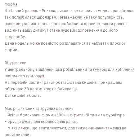
Форма:
Шкільний ранець «Розкладачка», - це класична модель ранців, яка
так полюбилася школярам. Незважаючи на таку популярність,
наша модель має щось своє особливе та красиве, такий ранець
виділить вашу дитину і стане чудовим доповненням до його
гардеробу.
Дана модель може повністю розкладатися та набувати плоскої
форми.
Відділення:
У центральному відділенні два роздільники та гумкою для кріплення
шкільного приладдя.
На передній частині ранця розташована кишеня, прикрашена
об'ємною 3D картинкою на блискавці.
Дві кишені з боків.
Має ряд якісних та зручних деталей:
- Якісні блискавки фірми «SBS» + фірмові бігунки та фурнітура.
- Зручна ручка для перенесення ранця.
- М'які лямки, що вентилюються, для зниження навантаження на
плечі дитини.