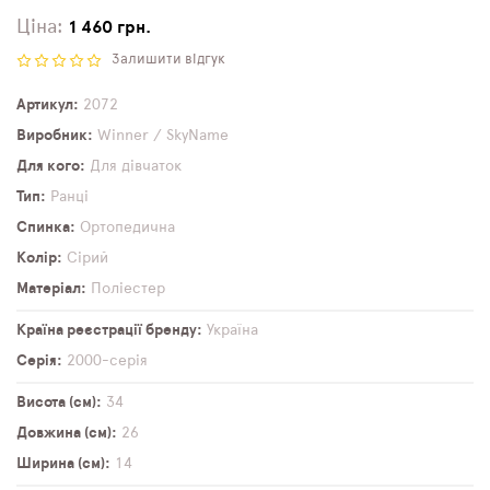
Ціна:
1 460 грн.
Залишити відгук
Артикул
2072
Виробник
Winner / SkyName
Для кого
Для дівчаток
Тип
Ранці
Спинка
Ортопедична
Колір
Сірий
Матеріал
Поліестер
Країна реєстрації бренду
Україна
Серія
2000-серія
Висота (см)
34
Довжина (см)
26
Ширина (см)
14