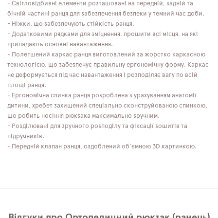
- Світловідбивні елементи розташовані на передній, задній та
бічній частині ранця для забезпечення безпеки у темний час доби.
- Ніжки, що забезпечують стійкість ранця.
- Додатковими рядками для зміцнення, прошити всі місця, на які
припадають основні навантаження.
- Полегшений каркас ранця виготовлений за жорстко каркасною
технологією, що забезпечує правильну ергономічну форму. Каркас
не деформується під час навантаження і розподіляє вагу по всій
площі ранця.
- Ергономічна спинка ранця розроблена з урахуванням анатомії
дитини, хребет захищений спеціально сконструйованою спинкою,
що робить носіння рюкзака максимально зручним.
- Розділювачі для зручного розподілу та фіксації зошитів та
підручників.
- Передній клапан ранця, оздоблений об'ємною 3D картинкою.
Відгуки про Ортопедичний рюкзак (ранець)