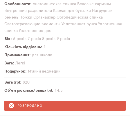
Особенности
Анатомическая спинка
Боковые карманы
Внутренние разделители
Карман для бутылки
Нагрудный
ремень
Ножки
Органайзер
Ортопедическая спинка
Светоотражающие элементы
Уплотненная ручка
Уплотненная
спинка
Уплотненное дно
Вік
6 років
7 років
8 років
9 років
Кількість відділень
1
Призначення
для школи
Вага
Легкі
Подарунок
М'який ведмедик
Вага (гр)
820
Об'єм рюкзака/ранця (л)
14,5
РОЗПРОДАНО