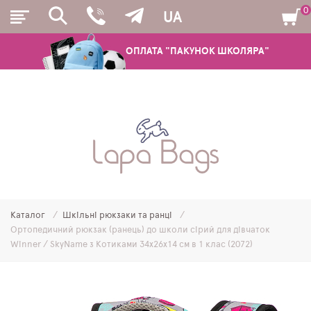
0
UA
ОПЛАТА "ПАКУНОК ШКОЛЯРА"
РЮКЗАКИ
ШКІЛЬНІ РЮКЗАКИ ТА РАНЦІ
ПІДЛІТКОВІ РЮКЗАКИ
Каталог
Шкільні рюкзаки та ранці
МОЛОДІЖНІ РЮКЗАКИ
Ортопедичний рюкзак (ранець) до школи сірий для дівчаток
Winner / SkyName з Котиками 34х26х14 см в 1 клас (2072)
ПЕНАЛИ
МІШКИ ДЛЯ ВЗУТТЯ