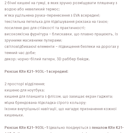
2 бічні кишені на гумці, в яких зручно розміщувати пляшечку з
водою або невеликий термос;
м'яка ущільнена ручка-перенесення з EVA всередині;
текстильна петелька для підвішування рюкзака на гачок;
посилене дно для стійкості та практичності;
високоякісна фурнітура – ​​блискавки, що плавно працюють, із
зручними масивними пулерами;
світловідбиваючі елементи – підвищення безпеки на дорогах у
темний час доби;
декор: чорно-білий патерн, 3D раббер бейдж.
Рюкзак Kite K21-903L-1 всередині:
2 просторі відділення;
кишеню для ноутбука;
кишеня для планшета з флісом, що захищає екран гаджета;
міцна брендована підкладка сірого кольору;
іконки внутрішньої навігації, що нагадує призначення кожної
кишеньки.
Рюкзак Kite K21-903L-1
ідеально поєднується з
пеналом Kite K21-