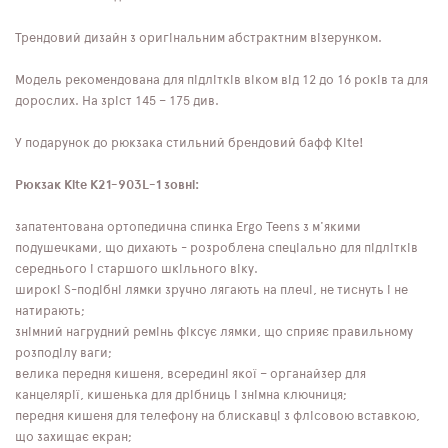
Трендовий дизайн з оригінальним абстрактним візерунком.
Модель рекомендована для підлітків віком від 12 до 16 років та для
дорослих. На зріст 145 – 175 див.
У подарунок до рюкзака стильний брендовий бафф Kite!
Рюкзак Kite K21-903L-1 зовні:
запатентована ортопедична спинка Ergo Teens з м'якими
подушечками, що дихають - розроблена спеціально для підлітків
середнього і старшого шкільного віку.
широкі S-подібні лямки зручно лягають на плечі, не тиснуть і не
натирають;
знімний нагрудний ремінь фіксує лямки, що сприяє правильному
розподілу ваги;
велика передня кишеня, всередині якої – органайзер для
канцелярії, кишенька для дрібниць і знімна ключниця;
передня кишеня для телефону на блискавці з флісовою вставкою,
що захищає екран;