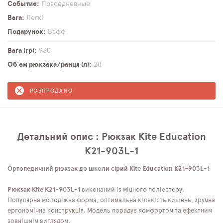
Событие
Повседневные
Вага
Легкі
Подарунок
Бафф
Вага (гр)
930
Об'єм рюкзака/ранця (л)
28
РОЗПРОДАНО
Детальний опис : Рюкзак Kite Education
K21-903L-1
Ортопедичний рюкзак до школи сірий Kite Education K21-903L-1
Рюкзак Kite K21-903L-1
виконаний із міцного поліестеру.
Популярна молодіжна форма, оптимальна кількість кишень, зручна
ергономічна конструкція. Модель порадує комфортом та ефектним
зовнішнім виглядом.