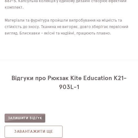
667-5
. Капсульна колекція у єдиному дизайні створює ефектний
комплект.
Матеріали та фурнітура пройшли випробування на міцність та
стійкість до зносу. Тканина не вигоряє, довго зберігає первісний
вигляд. Блискавки – якісні та надійні, працюють плавно.
Відгуки про Рюкзак Kite Education K21-
903L-1
ЗАЛИШИТИ ВІДГУК
ЗАВАНТАЖИТИ ЩЕ