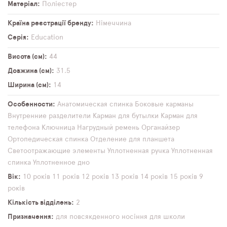
Матеріал
Поліестер
Країна реєстрації бренду
Німеччина
Серія
Education
Висота (см)
44
Довжина (см)
31,5
Ширина (см)
14
Особенности
Анатомическая спинка
Боковые карманы
Внутренние разделители
Карман для бутылки
Карман для
телефона
Ключница
Нагрудный ремень
Органайзер
Ортопедическая спинка
Отделение для планшета
Светоотражающие элементы
Уплотненная ручка
Уплотненная
спинка
Уплотненное дно
Вік
10 років
11 років
12 років
13 років
14 років
15 років
9
років
Кількість відділень
2
Призначення
для повсякденного носіння
для школи