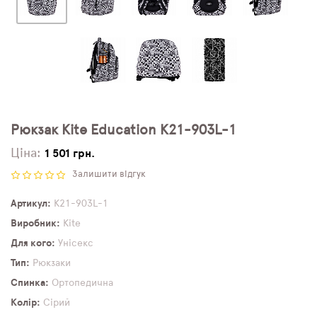
Рюкзак Kite Education K21-903L-1
Ціна:
1 501 грн.
Залишити відгук
Артикул
K21-903L-1
Виробник
Kite
Для кого
Унісекс
Тип
Рюкзаки
Спинка
Ортопедична
Колір
Сірий