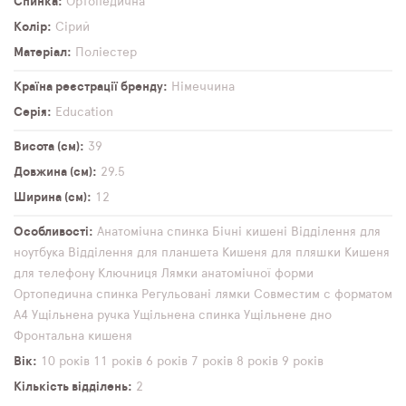
Спинка
Ортопедична
Колір
Сірий
Матеріал
Поліестер
Країна реєстрації бренду
Німеччина
Серія
Education
Висота (см)
39
Довжина (см)
29,5
Ширина (см)
12
Особливості
Анатомічна спинка
Бічні кишені
Відділення для
ноутбука
Відділення для планшета
Кишеня для пляшки
Кишеня
для телефону
Ключниця
Лямки анатомічної форми
Ортопедична спинка
Регульовані лямки
Совместим с форматом
А4
Ущільнена ручка
Ущільнена спинка
Ущільнене дно
Фронтальна кишеня
Вік
10 років
11 років
6 років
7 років
8 років
9 років
Кількість відділень
2