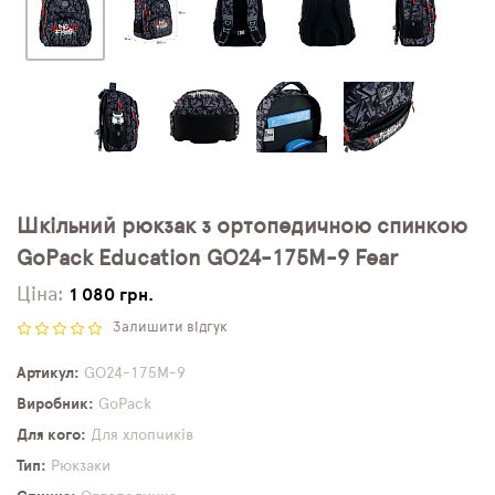
Шкільний рюкзак з ортопедичною спинкою
GoPack Education GO24-175M-9 Fear
Ціна:
1 080 грн.
Залишити відгук
Артикул
GO24-175M-9
Виробник
GoPack
Для кого
Для хлопчиків
Тип
Рюкзаки