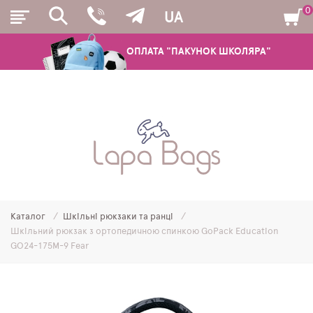
0
UA
ОПЛАТА "ПАКУНОК ШКОЛЯРА"
РЮКЗАКИ
ШКІЛЬНІ РЮКЗАКИ ТА РАНЦІ
ПІДЛІТКОВІ РЮКЗАКИ
Каталог
Шкільні рюкзаки та ранці
МОЛОДІЖНІ РЮКЗАКИ
Шкільний рюкзак з ортопедичною спинкою GoPack Education
GO24-175M-9 Fear
ПЕНАЛИ
МІШКИ ДЛЯ ВЗУТТЯ