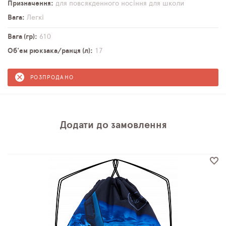
Призначення
для повсякденного носіння
для школи
Вага
Легкі
Вага (гр)
610
Об'єм рюкзака/ранця (л)
17
РОЗПРОДАНО
Додати до замовлення