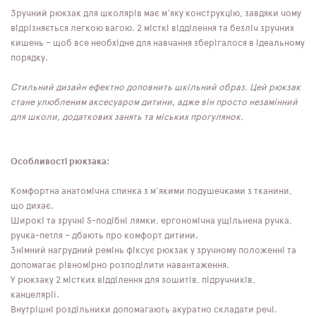
Зручний рюкзак для школярів має м'яку конструкцію, завдяки чому
відрізняється легкою вагою. 2 місткі відділення та безліч зручних
кишень – щоб все необхідне для навчання зберігалося в ідеальному
порядку.
Стильний дизайн ефектно доповнить шкільний образ. Цей рюкзак
стане улюбленим аксесуаром дитини, адже він просто незамінний
для школи, додаткових занять та міських прогулянок.
Особливості рюкзака:
Комфортна анатомічна спинка з м'якими подушечками з тканини,
що дихає.
Широкі та зручні S-подібні лямки, ергономічна ущільнена ручка,
ручка-петля – дбають про комфорт дитини.
Знімний нагрудний ремінь фіксує рюкзак у зручному положенні та
допомагає рівномірно розподілити навантаження.
У рюкзаку 2 містких відділення для зошитів, підручників,
канцелярії.
Внутрішні роздільники допомагають акуратно складати речі.