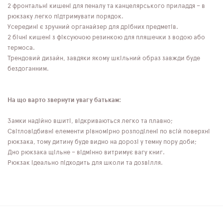
2 фронтальні кишені для пеналу та канцелярського приладдя – в
рюкзаку легко підтримувати порядок.
Усередині є зручний органайзер для дрібних предметів.
2 бічні кишені з фіксуючою резинкою для пляшечки з водою або
термоса.
Трендовий дизайн, завдяки якому шкільний образ завжди буде
бездоганним.
На що варто звернути увагу батькам:
Замки надійно вшиті, відкриваються легко та плавно;
Світловідбивні елементи рівномірно розподілені по всій поверхні
рюкзака, тому дитину буде видно на дорозі у темну пору доби;
Дно рюкзака щільне – відмінно витримує вагу книг.
Рюкзак ідеально підходить для школи та дозвілля.