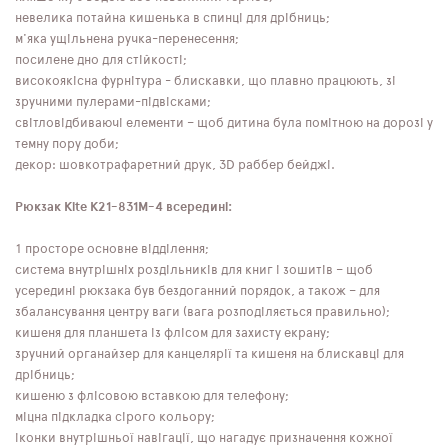
невелика потайна кишенька в спинці для дрібниць;
м'яка ущільнена ручка-перенесення;
посилене дно для стійкості;
високоякісна фурнітура - блискавки, що плавно працюють, зі
зручними пулерами-підвісками;
світловідбиваючі елементи – щоб дитина була помітною на дорозі у
темну пору доби;
декор: шовкотрафаретний друк, 3D раббер бейджі.
Рюкзак Kite K21-831M-4 всередині:
1 просторе основне відділення;
система внутрішніх роздільників для книг і зошитів – щоб
усередині рюкзака був бездоганний порядок, а також – для
збалансування центру ваги (вага розподіляється правильно);
кишеня для планшета із флісом для захисту екрану;
зручний органайзер для канцелярії та кишеня на блискавці для
дрібниць;
кишеню з флісовою вставкою для телефону;
міцна підкладка сірого кольору;
іконки внутрішньої навігації, що нагадує призначення кожної