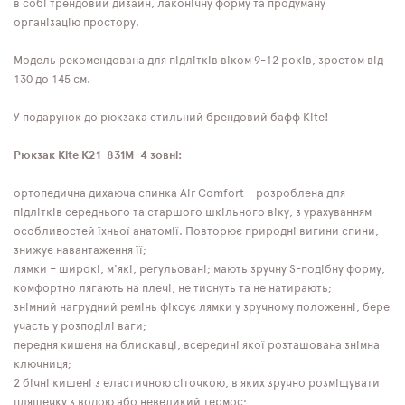
в собі трендовий дизайн, лаконічну форму та продуману
організацію простору.
Модель рекомендована для підлітків віком 9-12 років, зростом від
130 до 145 см.
У подарунок до рюкзака стильний брендовий бафф Kite!
Рюкзак Kite K21-831M-4 зовні:
ортопедична дихаюча спинка Air Comfort – розроблена для
підлітків середнього та старшого шкільного віку, з урахуванням
особливостей їхньої анатомії. Повторює природні вигини спини,
знижує навантаження її;
лямки – широкі, м'які, регульовані; мають зручну S-подібну форму,
комфортно лягають на плечі, не тиснуть та не натирають;
знімний нагрудний ремінь фіксує лямки у зручному положенні, бере
участь у розподілі ваги;
передня кишеня на блискавці, всередині якої розташована знімна
ключниця;
2 бічні кишені з еластичною сіточкою, в яких зручно розміщувати
пляшечку з водою або невеликий термос;