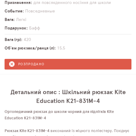
Призначення
для повсякденного носіння
для школи
Событие
Повседневные
Вага
Легкі
Подарунок
Бафф
Вага (гр)
420
Об'єм рюкзака/ранця (л)
15,5
РОЗПРОДАНО
Детальний опис : Шкільний рюкзак Kite
Education K21-831M-4
Ортопедичний рюкзак до школи чорний для підлітків Kite
Education K21-831M-4
Рюкзак Kite K21-831M-4
виконаний із міцного поліестеру. Поєднує