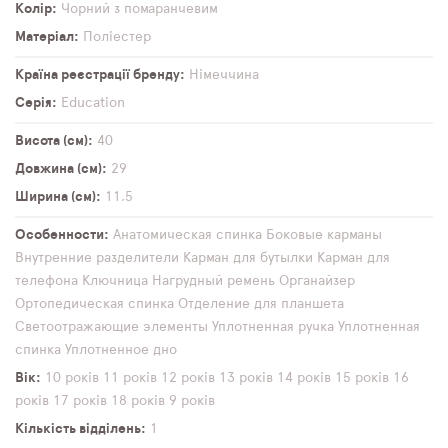
Колір
Чорний з помаранчевим
Матеріал
Поліестер
Країна реєстрації бренду
Німеччина
Серія
Education
Висота (см)
40
Довжина (см)
29
Ширина (см)
11,5
Особенности
Анатомическая спинка
Боковые карманы
Внутренние разделители
Карман для бутылки
Карман для
телефона
Ключница
Нагрудный ремень
Органайзер
Ортопедическая спинка
Отделение для планшета
Светоотражающие элементы
Уплотненная ручка
Уплотненная
спинка
Уплотненное дно
Вік
10 років
11 років
12 років
13 років
14 років
15 років
16
років
17 років
18 років
9 років
Кількість відділень
1