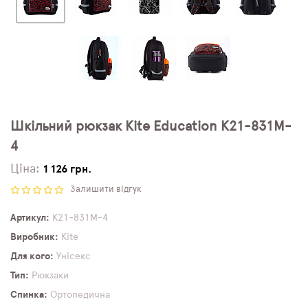
Шкільний рюкзак Kite Education K21-831M-
4
Ціна:
1 126 грн.
Залишити відгук
Артикул
K21-831M-4
Виробник
Kite
Для кого
Унісекс
Тип
Рюкзаки
Спинка
Ортопедична