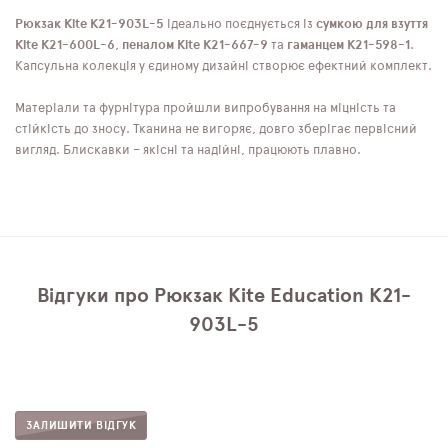
Рюкзак Kite K21-903L-5
ідеально поєднується із
сумкою для взуття
Kite K21-600L-6
,
пеналом Kite K21-667-9
та
гаманцем К21-598-1
.
Капсульна колекція у єдиному дизайні створює ефектний комплект.
Матеріали та фурнітура пройшли випробування на міцність та
стійкість до зносу. Тканина не вигоряє, довго зберігає первісний
вигляд. Блискавки – якісні та надійні, працюють плавно.
Відгуки про Рюкзак Kite Education K21-
903L-5
ЗАЛИШИТИ ВІДГУК