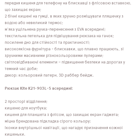
передня кишеня для телефону на блискавці з флісовою вставкою,
що захищає екран;
2 бічні кишені на гумці, в яких зручно розміщувати пляшечку з
водою або невеликий термос;
м'яка ущільнена ручка-перенесення з EVA всередині;
текстильна петелька для підвішування рюкзака на гачок;
посилене дно для стійкості та практичності;
високоякісна фурнітура - блискавки, що плавно працюють, зі
зручними масивними різнокольоровими пулерами;
світловідбиваючі елементи – підвищення безпеки на дорогах у
темний час доби;
декор: кольоровий патерн, 3D раббер бейдж.
Рюкзак Kite K21-903L-5 всередині:
2 просторі відділення;
кишеню для ноутбука;
кишеня для планшета з флісом, що захищає екран гаджета;
міцна брендована підкладка сірого кольору;
іконки внутрішньої навігації, що нагадує призначення кожної
кишеньки.