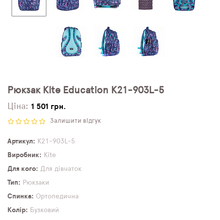
Рюкзак Kite Education K21-903L-5
Ціна:
1 501 грн.
Залишити відгук
Артикул
K21-903L-5
Виробник
Kite
Для кого
Для дівчаток
Тип
Рюкзаки
Спинка
Ортопедична
Колір
Бузковий