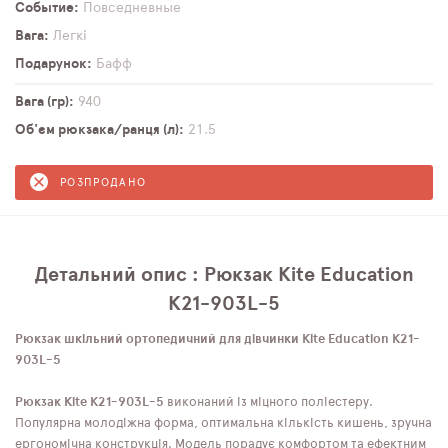
Событие
Повседневные
Вага
Легкі
Подарунок
Бафф
Вага (гр)
940
Об'єм рюкзака/ранця (л)
21,5
РОЗПРОДАНО
Детальний опис : Рюкзак Kite Education
K21-903L-5
Рюкзак шкільний ортопедичний для дівчинки Kite Education K21-
903L-5
Рюкзак Kite K21-903L-5
виконаний із міцного поліестеру.
Популярна молодіжна форма, оптимальна кількість кишень, зручна
ергономічна конструкція. Модель порадує комфортом та ефектним