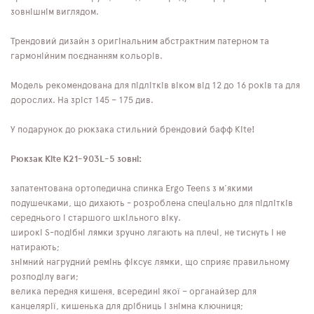
зовнішнім виглядом.
Трендовий дизайн з оригінальним абстрактним патерном та
гармонійним поєднанням кольорів.
Модель рекомендована для підлітків віком від 12 до 16 років та для
дорослих. На зріст 145 – 175 див.
У подарунок до рюкзака стильний брендовий бафф Kite!
Рюкзак Kite K21-903L-5 зовні:
запатентована ортопедична спинка Ergo Teens з м'якими
подушечками, що дихають - розроблена спеціально для підлітків
середнього і старшого шкільного віку.
широкі S-подібні лямки зручно лягають на плечі, не тиснуть і не
натирають;
знімний нагрудний ремінь фіксує лямки, що сприяє правильному
розподілу ваги;
велика передня кишеня, всередині якої – органайзер для
канцелярії, кишенька для дрібниць і знімна ключниця;