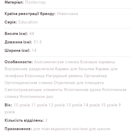
Матеріал
Поліестер
Країна реєстрації бренду
Німеччина
Серія
Education
Висота (см)
44
Довжина (см)
31,5
Ширина (см)
14
Особенности
Анатомическая спинка
Боковые карманы
Внутренние разделители
Карман для бутылки
Карман для
телефона
Ключница
Нагрудный ремень
Органайзер
Ортопедическая спинка
Отделение для планшета
Светоотражающие элементы
Уплотненная ручка
Уплотненная
спинка
Уплотненное дно
Вік
10 років
11 років
12 років
13 років
14 років
15 років
9
років
Кількість відділень
2
Призначення
для повсякденного носіння
для школи