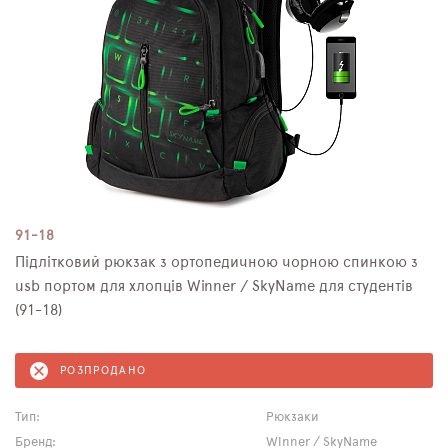
91-18
Підлітковий рюкзак з ортопедичною чорною спинкою з
usb портом для хлопців Winner / SkyName для студентів
(91-18)
РОЗПРОДАНО
Тип:
Рюкзаки
Бренд:
Winner / SkyName