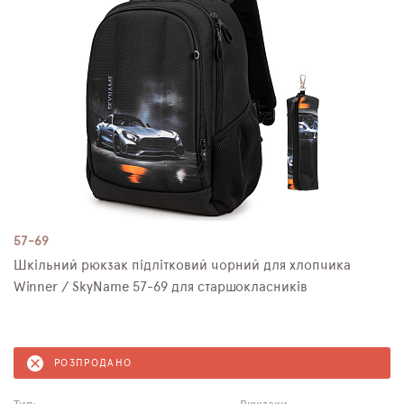
57-69
Шкільний рюкзак підлітковий чорний для хлопчика
Winner / SkyName 57-69 для старшокласників
РОЗПРОДАНО