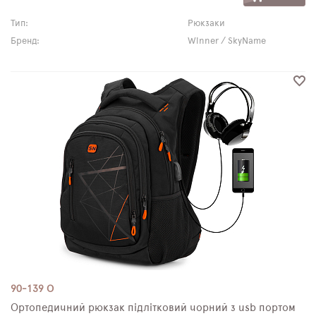
Тип:
Рюкзаки
Бренд:
Winner / SkyName
90-139 О
Ортопедичний рюкзак підлітковий чорний з usb портом