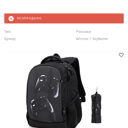
РОЗПРОДАНО
Тип:
Рюкзаки
Бренд:
Winner / SkyName