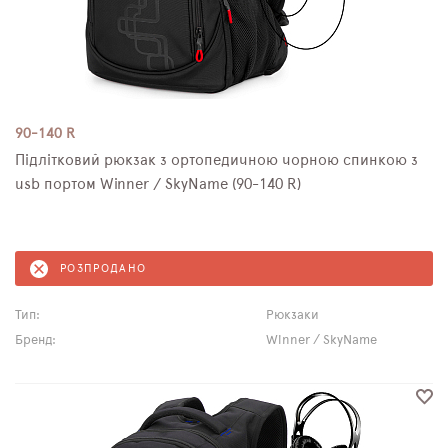
90-140 R
Підлітковий рюкзак з ортопедичною чорною спинкою з
usb портом Winner / SkyName (90-140 R)
РОЗПРОДАНО
Тип:
Рюкзаки
Бренд:
Winner / SkyName