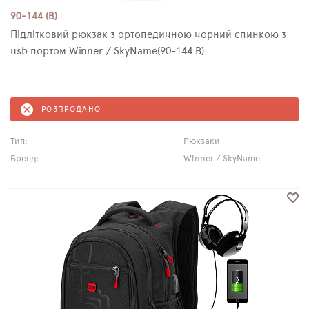
90-144 (B)
Підлітковий рюкзак з ортопедичною чорний спинкою з
usb портом Winner / SkyName(90-144 B)
РОЗПРОДАНО
Тип:
Рюкзаки
Бренд:
Winner / SkyName