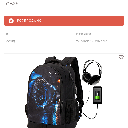
(91-30)
РОЗПРОДАНО
Тип:
Рюкзаки
Бренд:
Winner / SkyName