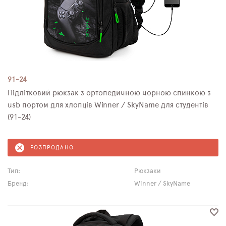
91-24
Підлітковий рюкзак з ортопедичною чорною спинкою з
usb портом для хлопців Winner / SkyName для студентів
(91-24)
РОЗПРОДАНО
Тип:
Рюкзаки
Бренд:
Winner / SkyName