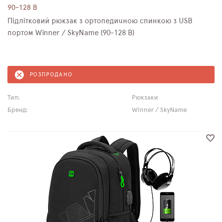
90-128 B
Підлітковий рюкзак з ортопедичною спинкою з USB
портом Winner / SkyName (90-128 B)
РОЗПРОДАНО
Тип:
Рюкзаки
Бренд:
Winner / SkyName