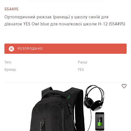
554495
Ортопедичний рюкзак (ранець) у школу синій для
дівчаток YES Owl blue для початкової школи H-12 (554495)
РОЗПРОДАНО
Тип:
Ранці
Бренд:
YES