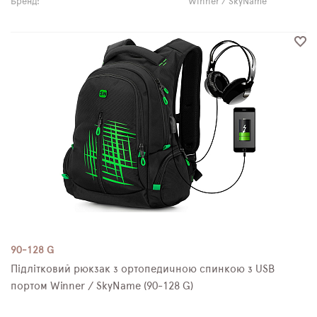
Бренд:
Winner / SkyName
90-128 G
Підлітковий рюкзак з ортопедичною спинкою з USB
портом Winner / SkyName (90-128 G)