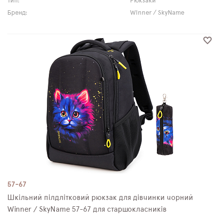
Тип:
Рюкзаки
Бренд:
Winner / SkyName
57-67
Шкільний пілдлітковий рюкзак для дівчинки чорний
Winner / SkyNamе 57-67 для старшокласників