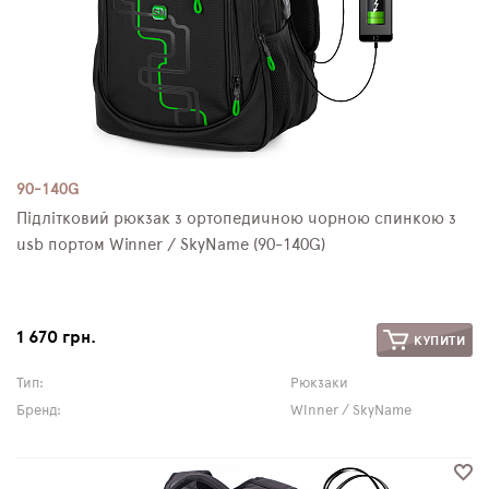
90-140G
Підлітковий рюкзак з ортопедичною чорною спинкою з
usb портом Winner / SkyName (90-140G)
1 670 грн.
КУПИТИ
Тип:
Рюкзаки
Бренд:
Winner / SkyName