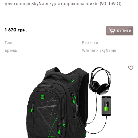
для хлопців SkyName для старшокласників (90-139 О)
1 670 грн.
КУПИТИ
Тип:
Рюкзаки
Бренд:
Winner / SkyName