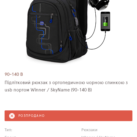
90-140 B
Підлітковий рюкзак з ортопедичною чорною спинкою з
usb портом Winner / SkyName (90-140 B)
РОЗПРОДАНО
Тип:
Рюкзаки