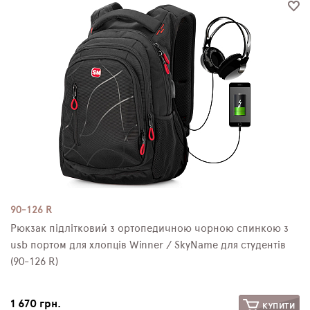
ПЛЯШКИ ДЛЯ ВОДИ
DELUNE
SCHOOL STANDARD
SKYNAME
РОЗПРОДАЖ
90-126 R
Рюкзак підлітковий з ортопедичною чорною спинкою з
usb портом для хлопців Winner / SkyName для студентів
(90-126 R)
1 670 грн.
КУПИТИ