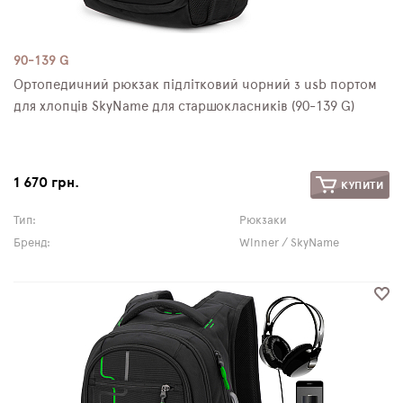
90-139 G
Ортопедичний рюкзак підлітковий чорний з usb портом
для хлопців SkyName для старшокласників (90-139 G)
1 670 грн.
КУПИТИ
Тип:
Рюкзаки
Бренд:
Winner / SkyName