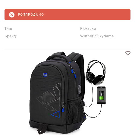
РОЗПРОДАНО
Тип:
Рюкзаки
Бренд:
Winner / SkyName