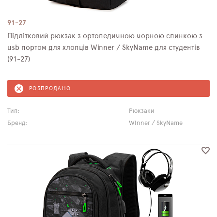
91-27
Підлітковий рюкзак з ортопедичною чорною спинкою з
usb портом для хлопців Winner / SkyName для студентів
(91-27)
РОЗПРОДАНО
Тип:
Рюкзаки
Бренд:
Winner / SkyName