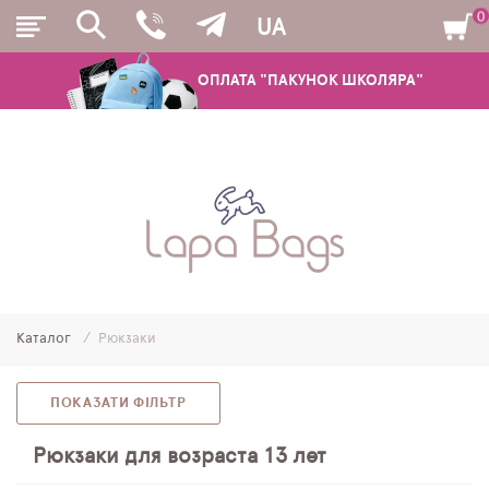
0
UA
ОПЛАТА "ПАКУНОК ШКОЛЯРА"
РЮКЗАКИ
ШКІЛЬНІ РЮКЗАКИ ТА РАНЦІ
ПІДЛІТКОВІ РЮКЗАКИ
Каталог
Рюкзаки
МОЛОДІЖНІ РЮКЗАКИ
ПЕНАЛИ
ПОКАЗАТИ ФІЛЬТР
МІШКИ ДЛЯ ВЗУТТЯ
Рюкзаки для возраста 13 лет