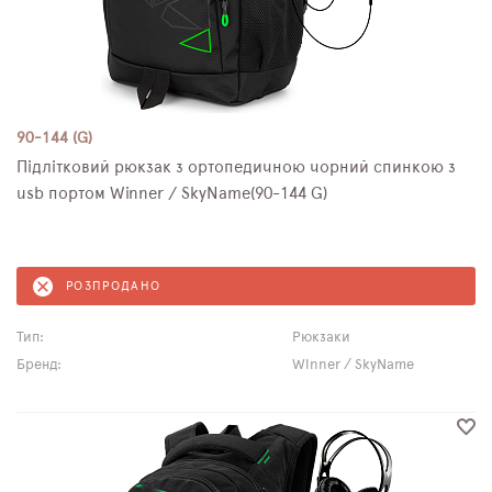
90-144 (G)
Підлітковий рюкзак з ортопедичною чорний спинкою з
usb портом Winner / SkyName(90-144 G)
РОЗПРОДАНО
Тип:
Рюкзаки
Бренд:
Winner / SkyName