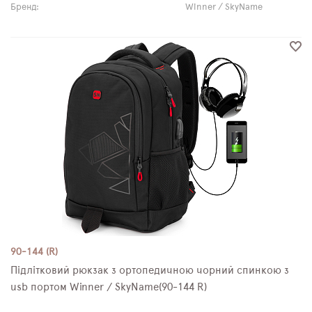
Бренд:
Winner / SkyName
90-144 (R)
Підлітковий рюкзак з ортопедичною чорний спинкою з
usb портом Winner / SkyName(90-144 R)