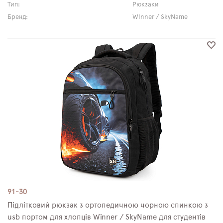
Тип:
Рюкзаки
Бренд:
Winner / SkyName
91-30
Підлітковий рюкзак з ортопедичною чорною спинкою з
usb портом для хлопців Winner / SkyName для студентів