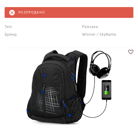
РОЗПРОДАНО
Тип:
Рюкзаки
Бренд:
Winner / SkyName