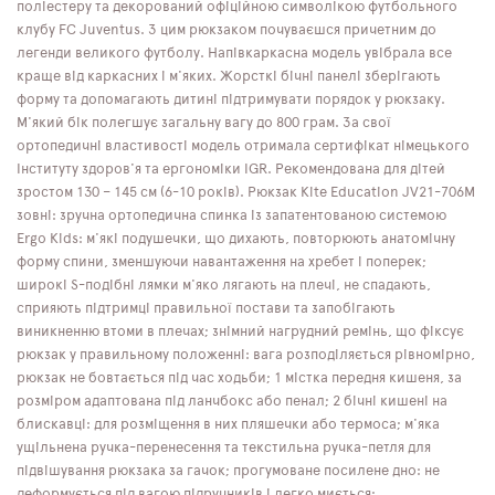
поліестеру та декорований офіційною символікою футбольного
клубу FC Juventus. З цим рюкзаком почуваєшся причетним до
легенди великого футболу. Напівкаркасна модель увібрала все
краще від каркасних і м'яких. Жорсткі бічні панелі зберігають
форму та допомагають дитині підтримувати порядок у рюкзаку.
М'який бік полегшує загальну вагу до 800 грам. За свої
ортопедичні властивості модель отримала сертифікат німецького
Інституту здоров'я та ергономіки IGR. Рекомендована для дітей
зростом 130 – 145 см (6-10 років). Рюкзак Kite Education JV21-706M
зовні: зручна ортопедична спинка із запатентованою системою
Ergo Kids: м'які подушечки, що дихають, повторюють анатомічну
форму спини, зменшуючи навантаження на хребет і поперек;
широкі S-подібні лямки м'яко лягають на плечі, не спадають,
сприяють підтримці правильної постави та запобігають
виникненню втоми в плечах; знімний нагрудний ремінь, що фіксує
рюкзак у правильному положенні: вага розподіляється рівномірно,
рюкзак не бовтається під час ходьби; 1 містка передня кишеня, за
розміром адаптована під ланчбокс або пенал; 2 бічні кишені на
блискавці: для розміщення в них пляшечки або термоса; м'яка
ущільнена ручка-перенесення та текстильна ручка-петля для
підвішування рюкзака за гачок; прогумоване посилене дно: не
деформується під вагою підручників і легко миється;