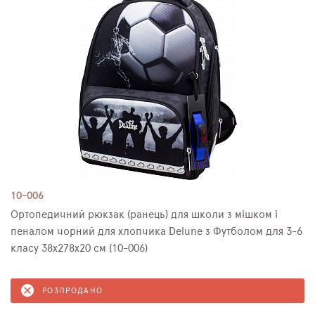
10-006
Ортопедичний рюкзак (ранець) для школи з мішком і
пеналом чорний для хлопчика Delune з Футболом для 3-6
класу 38х278х20 см (10-006)
РОЗПРОДАНО