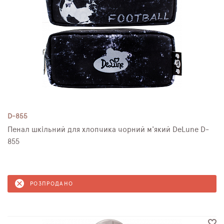
D-855
Пенал шкільний для хлопчика чорний м'який DeLune D-
855
РОЗПРОДАНО