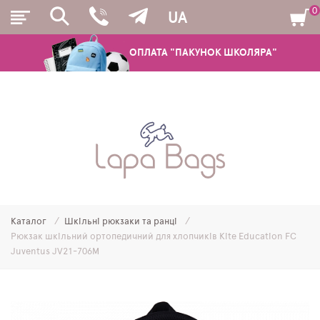
0
UA
ОПЛАТА "ПАКУНОК ШКОЛЯРА"
РЮКЗАКИ
ШКІЛЬНІ РЮКЗАКИ ТА РАНЦІ
ПІДЛІТКОВІ РЮКЗАКИ
Каталог
Шкільні рюкзаки та ранці
МОЛОДІЖНІ РЮКЗАКИ
Рюкзак шкільний ортопедичний для хлопчиків Kite Education FC
Juventus JV21-706M
ПЕНАЛИ
МІШКИ ДЛЯ ВЗУТТЯ