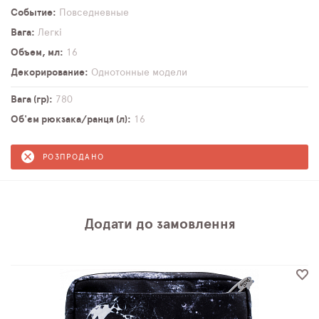
Событие
Повседневные
Вага
Легкі
Объем, мл
16
Декорирование
Однотонные модели
Вага (гр)
780
Об'єм рюкзака/ранця (л)
16
РОЗПРОДАНО
Додати до замовлення