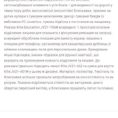
світловідбиваючі елементи з усіх боків – для видимості на дорозі у
темну пору доби; високоякісні зносостійкі блискавки, приємні на
дотик кулери з гумовим напиленням; декор: гумовий бейдж із
емблемою FC Juventus, гумова підвіска з логотипом на ланцюжку.
Рюкзак Kite Education JV21-706M всередині: 1 просторе основне
відділення; кишеня для планшета з фіксуючим ремінцем на липучці,
всередині оброблена плюшем для захисту екрану; кишеню з
плюшем для телефону; органайзер для канцелярських дрібниць зі
знімною ключницею; поле для персональних даних; брендована
міцна підкладка; значки-підказки для зручної навігації, що
вказують на призначення кожного відділення та кишені. До
рюкзака ідеально підходить пенал Kite JV21-662 та сумка для взуття
Kite JV21-601M у цьому ж дизайні. Матеріал: поліестер. Текстиль та
блискавки успішно пройшли випробування на зносостійкість та на
розрив. Тканина відрізняється стійкістю до вигоряння, довго
зберігає первісний вигляд, а блискавки працюють легко та плавно.