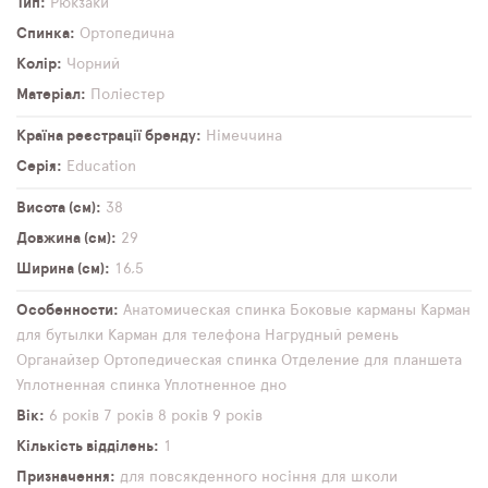
Тип
Рюкзаки
Спинка
Ортопедична
Колір
Чорний
Матеріал
Поліестер
Країна реєстрації бренду
Німеччина
Серія
Education
Висота (см)
38
Довжина (см)
29
Ширина (см)
16,5
Особенности
Анатомическая спинка
Боковые карманы
Карман
для бутылки
Карман для телефона
Нагрудный ремень
Органайзер
Ортопедическая спинка
Отделение для планшета
Уплотненная спинка
Уплотненное дно
Вік
6 років
7 років
8 років
9 років
Кількість відділень
1
Призначення
для повсякденного носіння
для школи