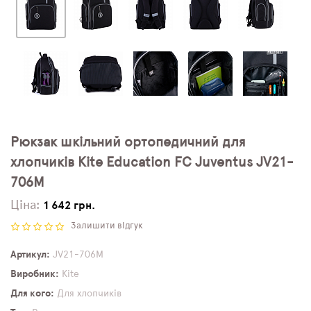
Рюкзак шкільний ортопедичний для
хлопчиків Kite Education FC Juventus JV21-
706M
Ціна:
1 642 грн.
Залишити відгук
Артикул
JV21-706M
Виробник
Kite
Для кого
Для хлопчиків