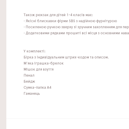
Також рюкзак для дітей 1-4 класів має:
• Якісні блискавки фірми SBS з надійною фурнітурою
• Посиленою ручкою зверху зі зручним захопленням для пер
• Додатковими рядками прошиті всі місця з основними нав
У комплекті:
Бірка з індивідуальним штрих-кодом та описом.
М'яка іграшка-брелок
Мішок для взуття
Пенал
Бейдж
Сумка-папка А4
Гаманець