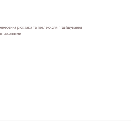
енесення рюкзака та петлею для підвішування
антаженнями