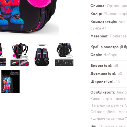
Спинка
Ортопеди
Колір
Різнокольор
Комплектація
Бей
сумка А4
Матеріал
Поліесте
Країна реєстрації 
Серія
Набори
Висота (см)
38
Довжина (см)
30
Ширина (см)
18
Особливості
Анато
Кишеня для пляшк
Нагрудний ремінь
О
Світловідбивні еле
Ущільнена спинка
Вік
10 років
7 рокі