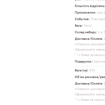
Кількість відділень
Призначення
для 
Событие
Повседн
Вага
Легкі
Склад набору
6 в 
Доставка/Оплата
«Пакунок школяра» 
Оформлюйте замовл
" і з Вами зв'яжит
Подарунок
Брело
Вага (гр)
475
Об'єм рюкзака/ранц
Доставка/Оплата
«Пакунок школяра» 
Оформлюйте замовл
" і з Вами зв'яжит