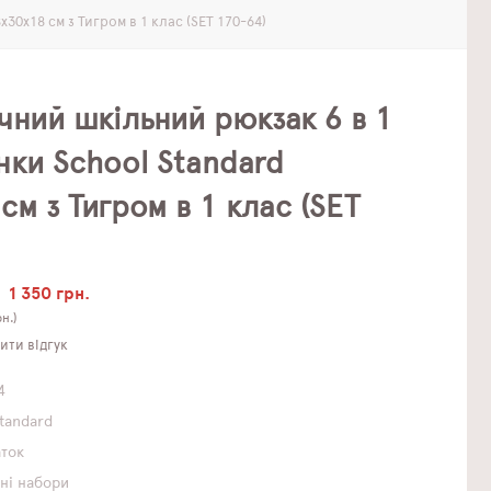
30х18 см з Тигром в 1 клас (SET 170-64)
чний шкільний рюкзак 6 в 1
нки School Standard
см з Тигром в 1 клас (SET
1 350 грн.
н.)
ти відгук
4
Standard
аток
ні набори