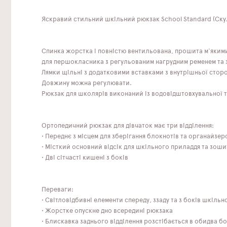
Яскравий стильний шкільний рюкзак School Standard (Скул
Спинка жорстка і повністю вентильована, прошита м'яким
для першокласника з регульованим нагрудним ременем та 
Лямки щільні з додатковими вставками з внутрішньої стор
Довжину можна регулювати.
Рюкзак для школярів виконаний із водовідштовхувальної тк
Ортопедичний рюкзак для дівчаток має три відділення:
• Переднє з місцем для зберігання блокнотів та органайзер
• Місткий основний відсік для шкільного приладдя та зоши
• Дві сітчасті кишені з боків
Переваги:
• Світловідбивні елементи спереду, ззаду та з боків шкіль
• Жорстке опускне дно всередині рюкзака
• Блискавка заднього відділення розстібається в обидва б