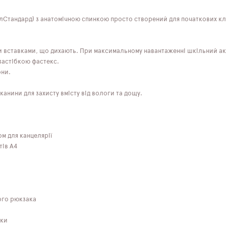
Стандард) з анатомічною спинкою просто створений для початкових кла
и вставками, що дихають. При максимальному навантаженні шкільний ак
застібкою фастекс.
они.
анини для захисту вмісту від вологи та дощу.
ом для канцелярії
тів А4
ного рюкзака
оки