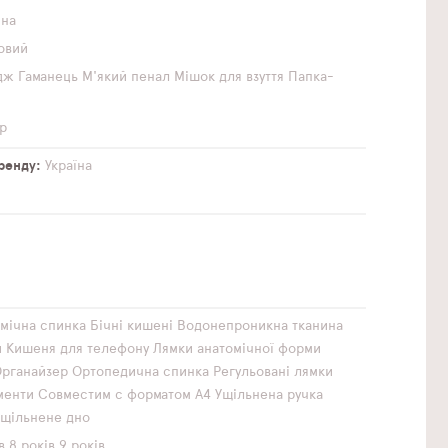
чна
овий
дж
Гаманець
М'який пенал
Мішок для взуття
Папка-
р
бренду
Україна
мічна спинка
Бічні кишені
Водонепроникна тканина
и
Кишеня для телефону
Лямки анатомічної форми
рганайзер
Ортопедична спинка
Регульовані лямки
менти
Совместим с форматом А4
Ущільнена ручка
Ущільнене дно
в
8 років
9 років