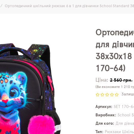
Ортопедичний шкільний рюкзак 6 в 1 для дівчинки School Standard 38х
Ортопеди
для дівчи
38х30х18 
170-64)
Ціна:
2 560 грн.
(Ви економите 1 210 гр
Залиши
Артикул
SET 170-6
Виробник
School 
Для кого
Для дівч
Тип
Рюкзаки
Шкіль