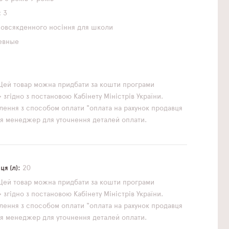
3
повсякденного носіння
для школи
евные
1
Цей товар можна придбати за кошти програми
згідно з постановою Кабінету Міністрів України.
ення з способом оплати "оплата на рахунок продавця
ься менеджер для уточнення деталей оплати.
к
я (л)
20
Цей товар можна придбати за кошти програми
згідно з постановою Кабінету Міністрів України.
ення з способом оплати "оплата на рахунок продавця
ься менеджер для уточнення деталей оплати.