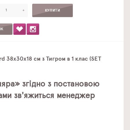
+
ІК
d 38х30х18 см з Тигром в 1 клас (SET
яра» згідно з постановою
Вами зв'яжиться менеджер