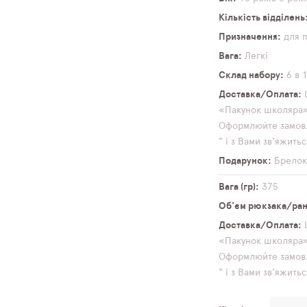
Кількість відділень
Призначення
для 
Вага
Легкі
Склад набору
6 в 
Доставка/Оплата
«Пакунок школяра» 
Оформлюйте замовл
" і з Вами зв'яжит
Подарунок
Брело
Вага (гр)
375
Об'єм рюкзака/ранц
Доставка/Оплата
«Пакунок школяра» 
Оформлюйте замовл
" і з Вами зв'яжит