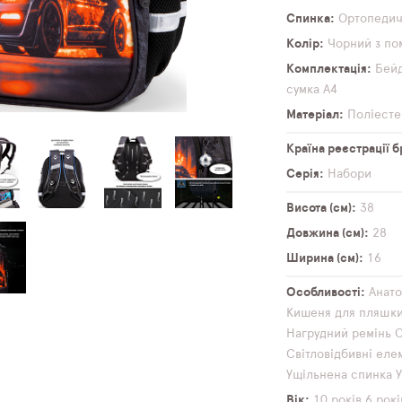
Спинка
Ортопеди
Колір
Чорний з по
Комплектація
Бей
сумка А4
Матеріал
Поліесте
Країна реєстрації 
Серія
Набори
Висота (см)
38
Довжина (см)
28
Ширина (см)
16
Особливості
Анато
Кишеня для пляшк
Нагрудний ремінь
О
Світловідбивні еле
Ущільнена спинка
Вік
10 років
6 рокі