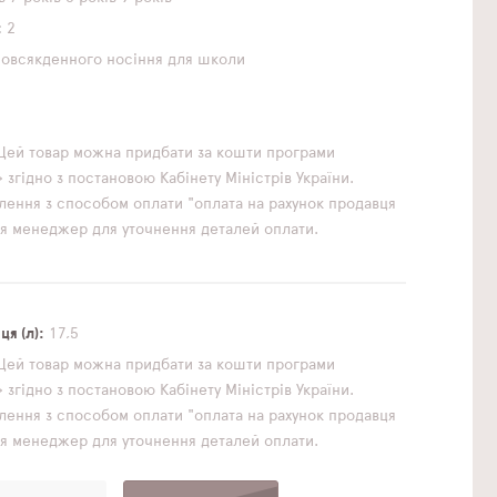
2
повсякденного носіння
для школи
1
Цей товар можна придбати за кошти програми
згідно з постановою Кабінету Міністрів України.
ення з способом оплати "оплата на рахунок продавця
ься менеджер для уточнення деталей оплати.
к
я (л)
17,5
Цей товар можна придбати за кошти програми
згідно з постановою Кабінету Міністрів України.
ення з способом оплати "оплата на рахунок продавця
ься менеджер для уточнення деталей оплати.