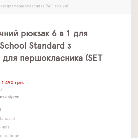
ною для першокласника (SET 160-24)
ний рюкзак 6 в 1 для
School Standard з
для першокласника (SET
1 490 грн.
.)
ти відгук
4
Standard
чиків
ні набори