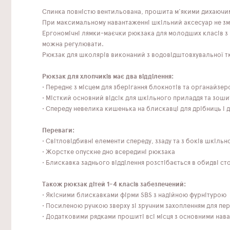
Спинка повністю вентильована, прошита м'якими дихаючи
При максимальному навантаженні шкільний аксесуар не зм
Ергономічні лямки-маєчки рюкзака для молодших класів з 
можна регулювати.
Рюкзак для школярів виконаний з водовідштовхувальної тка
Рюкзак для хлопчиків має два відділення:
• Переднє з місцем для зберігання блокнотів та органайзер
• Місткий основний відсік для шкільного приладдя та зоши
• Спереду невелика кишенька на блискавці для дрібниць і д
Переваги:
• Світловідбивні елементи спереду, ззаду та з боків шкіль
• Жорстке опускне дно всередині рюкзака
• Блискавка заднього відділення розстібається в обидві с
Також рюкзак дітей 1-4 класів забезпечений:
• Якісними блискавками фірми SBS з надійною фурнітурою
• Посиленою ручкою зверху зі зручним захопленням для пер
• Додатковими рядками прошиті всі місця з основними нав