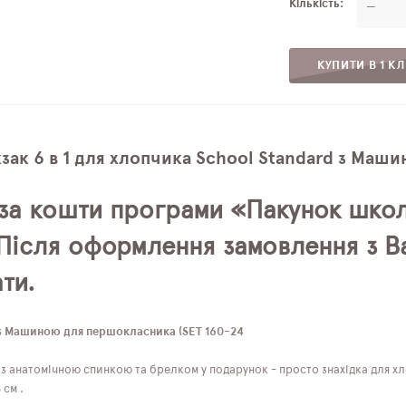
Кількість
—
КУПИТИ В 1 КЛ
ак 6 в 1 для хлопчика School Standard з Маш
за кошти програми «Пакунок школ
. Після оформлення замовлення з 
ти.
 з Машиною для першокласника (SET 160-24
з анатомічною спинкою та брелком у подарунок - просто знахідка для хл
 см .