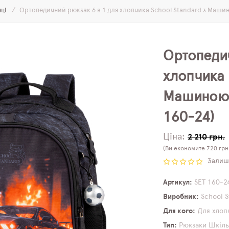
нці
Ортопедичний рюкзак 6 в 1 для хлопчика School Standard з Маши
Ортопедич
хлопчика 
Машиною 
160-24)
Ціна:
2 210 грн.
(Ви економите 720 грн
Залиши
Артикул
SET 160-2
Виробник
School 
Для кого
Для хлоп
Тип
Рюкзаки
Шкіль