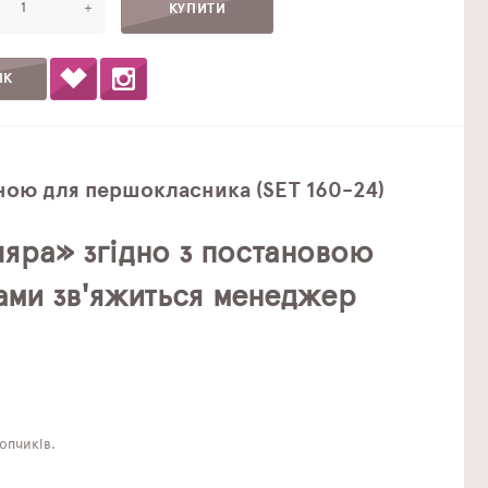
+
ІК
иною для першокласника (SET 160-24)
яра» згідно з постановою
Вами зв'яжиться менеджер
опчиків.