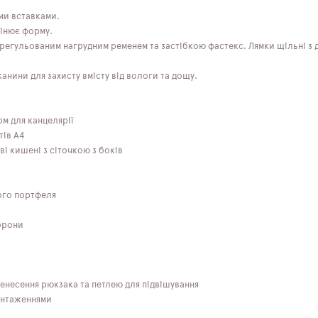
ми вставками.
інює форму.
регульованим нагрудним ременем та застібкою фастекс. Лямки щільні з
нини для захисту вмісту від вологи та дощу.
ом для канцелярії
тів А4
ві кишені з сіточкою з боків
ного портфеля
торони
енесення рюкзака та петлею для підвішування
антаженнями