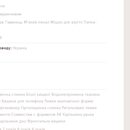
чна
маранчевим
дж
Гаманець
М'який пенал
Мішок для взуття
Папка-
р
бренду
Україна
мічна спинка
Бічні кишені
Водонепроникна тканина
и
Кишеня для телефону
Лямки анатомічної форми
рганайзер
Ортопедична спинка
Регульовані лямки
менти
Совместим с форматом А4
Ущільнена ручка
Ущільнене дно
Фронтальна кишеня
в
7 років
8 років
9 років