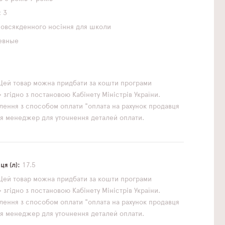
3
повсякденного носіння
для школи
евные
1
Цей товар можна придбати за кошти програми
згідно з постановою Кабінету Міністрів України.
ення з способом оплати "оплата на рахунок продавця
ься менеджер для уточнення деталей оплати.
к
я (л)
17,5
Цей товар можна придбати за кошти програми
згідно з постановою Кабінету Міністрів України.
ення з способом оплати "оплата на рахунок продавця
ься менеджер для уточнення деталей оплати.