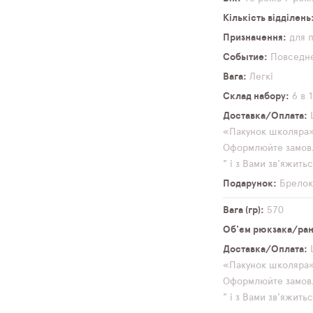
Кількість відділень
Призначення
для 
Событие
Повседн
Вага
Легкі
Склад набору
6 в 
Доставка/Оплата
«Пакунок школяра» 
Оформлюйте замовл
" і з Вами зв'яжит
Подарунок
Брело
Вага (гр)
570
Об'єм рюкзака/ранц
Доставка/Оплата
«Пакунок школяра» 
Оформлюйте замовл
" і з Вами зв'яжит