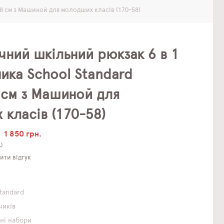
8 см з Машиной для молодших класів (170-58)
чний шкільний рюкзак 6 в 1
ика School Standard
 см з Машиной для
класів (170-58)
1 850 грн.
.)
ти відгук
Standard
чиків
ні набори