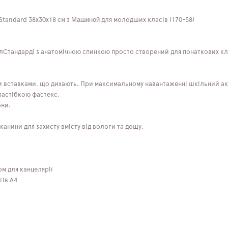
Машиной
Standard 38х30х18 см з
для молодших класів (170-58)
Стандард) з анатомічною спинкою просто створений для початкових кла
и вставками, що дихають. При максимальному навантаженні шкільний ак
застібкою фастекс.
они.
анини для захисту вмісту від вологи та дощу.
ом для канцелярії
тів А4