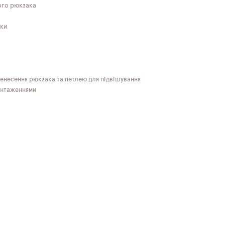
ного рюкзака
оки
енесення рюкзака та петлею для підвішування
антаженнями