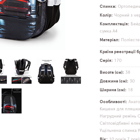
Спинка
Ортопеди
Колір
Чорний з че
Комплектація
Бей
сумка А4
Матеріал
Поліесте
Країна реєстрації 
Серія
170
Висота (см)
38
Довжина (см)
30
Ширина (см)
18
Особливості
Анато
Кишеня для пляшк
Нагрудний ремінь
О
Світловідбивні еле
Ущільнена спинка
Вік
10 років
7 рокі