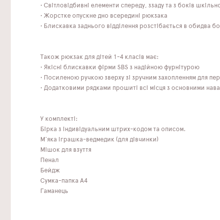
• Світловідбивні елементи спереду, ззаду та з боків шкіль
• Жорстке опускне дно всередині рюкзака
• Блискавка заднього відділення розстібається в обидва б
Також рюкзак для дітей 1-4 класів має:
• Якісні блискавки фірми SBS з надійною фурнітурою
• Посиленою ручкою зверху зі зручним захопленням для пер
• Додатковими рядками прошиті всі місця з основними нав
У комплекті:
Бірка з індивідуальним штрих-кодом та описом.
М'яка іграшка-ведмедик (для дівчинки)
Мішок для взуття
Пенал
Бейдж
Сумка-папка А4
Гаманець