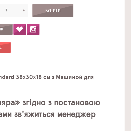
+
ІК
Д
andard 38х30х18 см з Машиной для
яра» згідно з постановою
Вами зв'яжиться менеджер