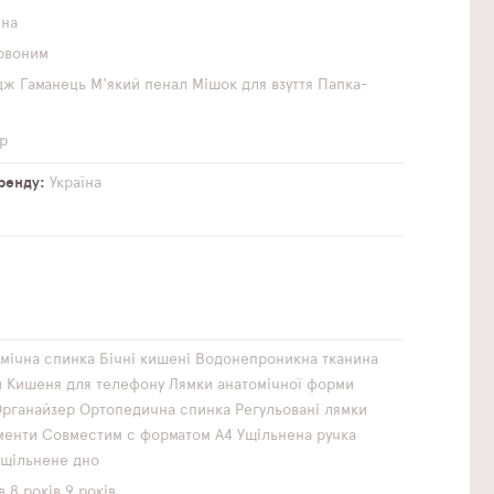
чна
рвоним
дж
Гаманець
М'який пенал
Мішок для взуття
Папка-
р
бренду
Україна
мічна спинка
Бічні кишені
Водонепроникна тканина
и
Кишеня для телефону
Лямки анатомічної форми
рганайзер
Ортопедична спинка
Регульовані лямки
менти
Совместим с форматом А4
Ущільнена ручка
Ущільнене дно
в
8 років
9 років