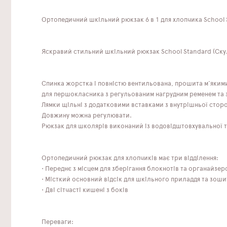
Ортопедичний шкільний рюкзак 6 в 1 для хлопчика School 
Яскравий стильний шкільний рюкзак School Standard (Скул
Спинка жорстка і повністю вентильована, прошита м'яким
для першокласника з регульованим нагрудним ременем та 
Лямки щільні з додатковими вставками з внутрішньої стор
Довжину можна регулювати.
Рюкзак для школярів виконаний із водовідштовхувальної тк
Ортопедичний рюкзак для хлопчиків має три відділення:
• Переднє з місцем для зберігання блокнотів та органайзер
• Місткий основний відсік для шкільного приладдя та зоши
• Дві сітчасті кишені з боків
Переваги: