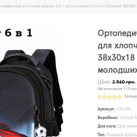
опедичний шкільний рюкзак 6 в 1 для хлопчика School Standard 38х30х1
Ортопеди
для хлопч
38х30х18
молодших 
Ціна:
2 560 грн.
(Ви економите 710 грн
Залиши
Артикул
170-58
Виробник
School 
Для кого
Для хлоп
Тип
Рюкзаки
Шкіль