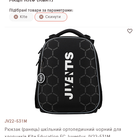
ПЛЯШКИ ДЛЯ ВОДИ
Підібрані товари за параметрами:
Kite
Скинути
DELUNE
SCHOOL STANDARD
SKYNAME
РОЗПРОДАЖ
JV22-531M
Рюкзак (ранець) шкільний ортопедичний чорний для
хлопчиків Kite Education FC Juventus JV22-531M