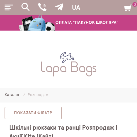
0
UA
ОПЛАТА "ПАКУНОК ШКОЛЯРА"
РЮКЗАКИ
ШКІЛЬНІ РЮКЗАКИ ТА РАНЦІ
ПІДЛІТКОВІ РЮКЗАКИ
Каталог
Розпродаж
МОЛОДІЖНІ РЮКЗАКИ
ПЕНАЛИ
ПОКАЗАТИ ФІЛЬТР
МІШКИ ДЛЯ ВЗУТТЯ
Шкільні рюкзаки та ранці Розпродаж |
Акції Kite (Кайт)