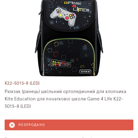
K22-501S-8 (LED)
Рюкзак (ранець) шкільний ортопедичний для хлопчика
Kite Education для початкової школи Game 4 Life K22-
501S-8 (LED)
РОЗПРОДАНО