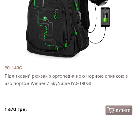
90-140G
Підлітковий рюкзак з ортопедичною чорною спинкою з
usb портом Winner / SkyName (90-140G)
1 670 грн.
КУПИТИ