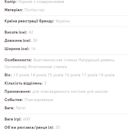
Колір
Чорний з помаранчевим
Матеріал
Поліестер
Країна реєстрації бренду
Україна
Висота (см)
42
Довжина (см)
30
Ширина (см)
16
Особенности
Анатомическая спинка
Нагрудный ремень
Органайзер
Уплотненная спинка
Вік
13 років
14 років
15 років
16 років
17 років
18 років
Кількість відділень
3
Призначення
для повсякденного носіння
для школи
Событие
Повседневные
Вага
Легкі
Вага (гр)
600
Об'єм рюкзака/ранця (л)
20