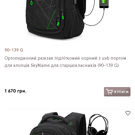
90-139 G
Ортопедичний рюкзак підлітковий чорний з usb портом
для хлопців SkyName для старшокласників (90-139 G)
1 670 грн.
КУПИТИ