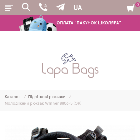
0
UA
ОПЛАТА "ПАКУНОК ШКОЛЯРА"
РЮКЗАКИ
ШКІЛЬНІ РЮКЗАКИ ТА РАНЦІ
ПІДЛІТКОВІ РЮКЗАКИ
Каталог
Підліткові рюкзаки
МОЛОДІЖНІ РЮКЗАКИ
Молодіжний рюкзак Winner 8806-5 (OR)
ПЕНАЛИ
МІШКИ ДЛЯ ВЗУТТЯ