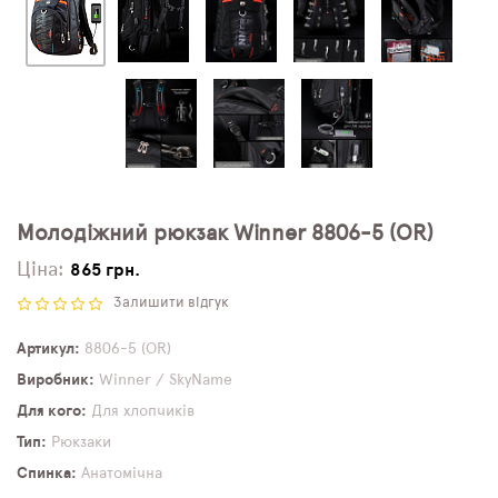
Молодіжний рюкзак Winner 8806-5 (OR)
Ціна:
865 грн.
Залишити відгук
Артикул
8806-5 (OR)
Виробник
Winner / SkyName
Для кого
Для хлопчиків
Тип
Рюкзаки
Спинка
Анатомічна