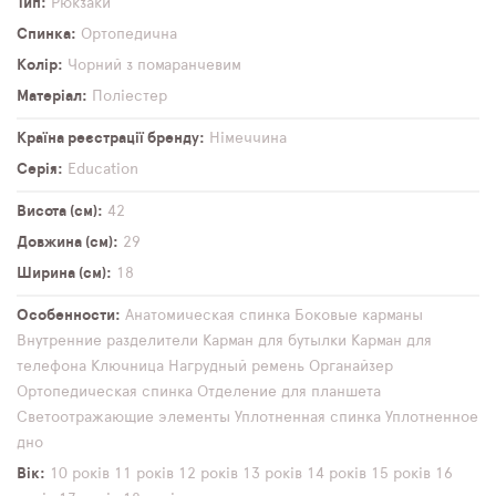
Тип
Рюкзаки
Спинка
Ортопедична
Колір
Чорний з помаранчевим
Матеріал
Поліестер
Країна реєстрації бренду
Німеччина
Серія
Education
Висота (см)
42
Довжина (см)
29
Ширина (см)
18
Особенности
Анатомическая спинка
Боковые карманы
Внутренние разделители
Карман для бутылки
Карман для
телефона
Ключница
Нагрудный ремень
Органайзер
Ортопедическая спинка
Отделение для планшета
Светоотражающие элементы
Уплотненная спинка
Уплотненное
дно
Вік
10 років
11 років
12 років
13 років
14 років
15 років
16