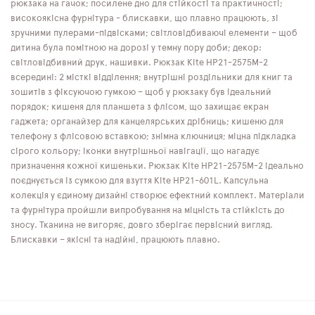
рюкзака на гачок; посилене дно для стійкості та практичності;
високоякісна фурнітура - блискавки, що плавно працюють, зі
зручними пулерами-підвісками; світловідбиваючі елементи – щоб
дитина була помітною на дорозі у темну пору доби; декор:
світловідбивний друк, нашивки. Рюкзак Kite HP21-2575M-2
всередині: 2 місткі відділення; внутрішні роздільники для книг та
зошитів з фіксуючою гумкою – щоб у рюкзаку був ідеальний
порядок; кишеня для планшета з флісом, що захищає екран
гаджета; органайзер для канцелярських дрібниць; кишеню для
телефону з флісовою вставкою; знімна ключниця; міцна підкладка
сірого кольору; іконки внутрішньої навігації, що нагадує
призначення кожної кишеньки. Рюкзак Kite HP21-2575M-2 ідеально
поєднується із сумкою для взуття Kite HP21-601L. Капсульна
колекція у єдиному дизайні створює ефектний комплект. Матеріали
та фурнітура пройшли випробування на міцність та стійкість до
зносу. Тканина не вигоряє, довго зберігає первісний вигляд.
Блискавки – якісні та надійні, працюють плавно.