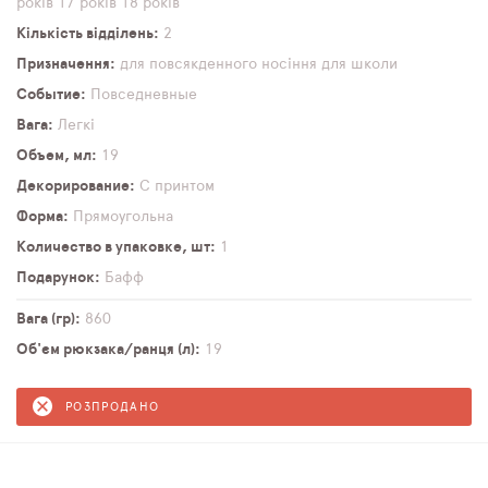
років
17 років
18 років
Кількість відділень
2
Призначення
для повсякденного носіння
для школи
Событие
Повседневные
Вага
Легкі
Объем, мл
19
Декорирование
С принтом
Форма
Прямоугольна
Количество в упаковке, шт
1
Подарунок
Бафф
Вага (гр)
860
Об'єм рюкзака/ранця (л)
19
РОЗПРОДАНО