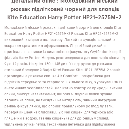
Детальний опис : Молодіжний міський
рюкзак підлітковий чорний для хлопців
Kite Education Harry Potter HP21-2575M-2
Молодіжний міський рюкзак підлітковий чорний для хлопців Kite
Education Harry Potter HP21-2575M-2 Рюкзак Kite HP21-2575M-2
виконаний із міцного поліестеру. Легкий та функціональний, з
яскравим креативним оформленням. Ліцензійний дизайн:
оригінальні нашивки із символікою факультету Gryffindor із серії
фільмів Harry Potter. Модель рекомендована для школярів віком від
9 до 12 років. На зріст 130 – 145 див. У подарунок до рюкзака
стильний брендовий бафф Kite! Рюкзак Kite HP21-2575M-2 зовні:
ортопедична дихаюча спинка Air Comfort – розроблена для
підлітків середнього та старшого шкільного віку, з урахуванням їх
анатомічних особливостей. Делікатно повторює природні вигини
спини, знижує навантаження; широкі S-подібні лямки зручно
лягають на плечі, не тиснуть і не натирають; знімний нагрудний
ремінь фіксує лямки, що сприяє правильному розподілу ваги;
передня кишеня на блискавці; 2 бічні кишені для термоса або
пляшечки з водою; таємна кишенька для дрібниць у спинці;
ущільнена ручка-петля; текстильна петелька для підвішування