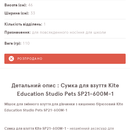
Висота (см)
46
Ширина (см)
33
Кількість відділень
1
Призначення
для повсякденного носіння
для школи
Вага (гр)
110
РОЗПРОДАНО
Детальний опис : Сумка для взуття Kite
Education Studio Pets SP21-600M-1
Мішок для змінного взуття для дівчинки з кишенею бірюзовий Kite
Education Studio Pets SP21-600M-1
Сумка для взуття Kite SP21-600M-1
– незамінний аксесуар для