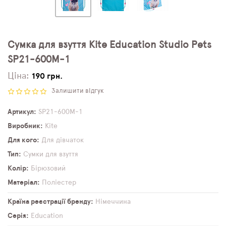
Сумка для взуття Kite Education Studio Pets
SP21-600M-1
Ціна:
190 грн.
Залишити відгук
Артикул
SP21-600M-1
Виробник
Kite
Для кого
Для дівчаток
Тип
Сумки для взуття
Колір
Бірюзовий
Матеріал
Поліестер
Країна реєстрації бренду
Німеччина
Серія
Education