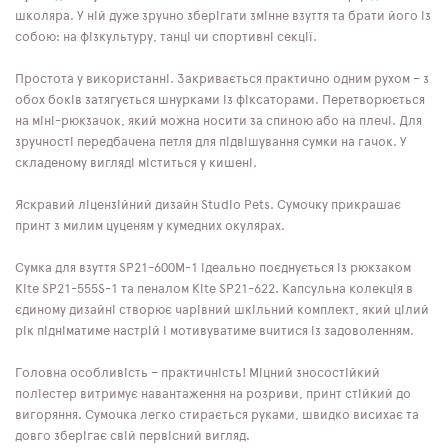
школяра. У ній дуже зручно зберігати змінне взуття та брати його із
собою: на фізкультуру, танці чи спортивні секції.
Простота у використанні. Закривається практично одним рухом – з
обох боків затягується шнурками із фіксаторами. Перетворюється
на міні-рюкзачок, який можна носити за спиною або на плечі. Для
зручності передбачена петля для підвішування сумки на гачок. У
складеному вигляді міститься у кишені.
Яскравий ліцензійний дизайн Studio Pets. Сумочку прикрашає
принт з милим цуценям у кумедних окулярах.
Сумка для взуття SP21-600M-1 ідеально поєднується із рюкзаком
Kite SP21-555S-1 та пеналом Kite SP21-622. Капсульна колекція в
єдиному дизайні створює чарівний шкільний комплект, який цілий
рік підніматиме настрій і мотивуватиме вчитися із задоволенням.
Головна особливість – практичність! Міцний зносостійкий
поліестер витримує навантаження на розриви, принт стійкий до
вигоряння. Сумочка легко стирається руками, швидко висихає та
довго зберігає свій первісний вигляд.