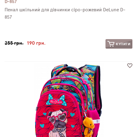
D-857
Пенал шкільний для дівчинки сіро-рожевий DeLune D-
857
255 грн.
190 грн.
КУПИТИ