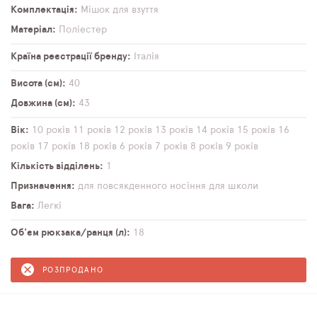
Комплектація
Мішок для взуття
Матеріал
Поліестер
Країна реєстрації бренду
Італія
Висота (см)
40
Довжина (см)
43
Вік
10 років
11 років
12 років
13 років
14 років
15 років
16
років
17 років
18 років
6 років
7 років
8 років
9 років
Кількість відділень
1
Призначення
для повсякденного носіння
для школи
Вага
Легкі
Об'єм рюкзака/ранця (л)
18
РОЗПРОДАНО