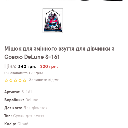
Мішок для змінного взуття для дівчинки з
Совою DeLune S-161
Ціна:
340 грн.
220 грн.
(Ви економите 120 грн.)
Залишити відгук
Артикул
S-161
Виробник
Delune
Для кого
Для дівчаток
Тип
Сумки для взуття
Колір
Сірий