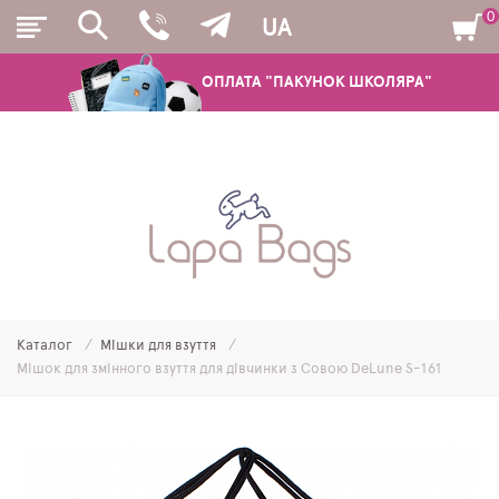
0
UA
ОПЛАТА "ПАКУНОК ШКОЛЯРА"
РЮКЗАКИ
ШКІЛЬНІ РЮКЗАКИ ТА РАНЦІ
ПІДЛІТКОВІ РЮКЗАКИ
Каталог
Мішки для взуття
МОЛОДІЖНІ РЮКЗАКИ
Мішок для змінного взуття для дівчинки з Совою DeLune S-161
ПЕНАЛИ
МІШКИ ДЛЯ ВЗУТТЯ