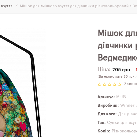
 взуття
Мішок для змінного взуття для дівчинки різнокольоровий з 
Мішок для
дівчинки 
Ведмедик
Ціна:
205 грн.
(Ви економите 35 грн.)
Залиши
Артикул
M-39
Виробник
Winner 
Для кого
Для дівч
Тип
Сумки для взут
Колір
Різнокольор