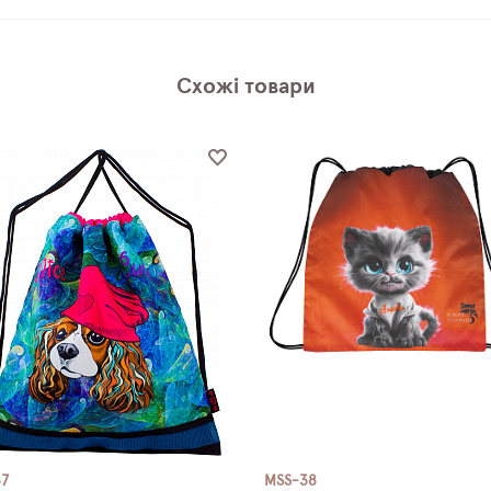
Схожі товари
67
MSS-38