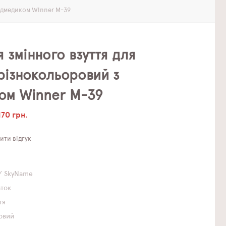
Ведмедиком Winner M-39
 змінного взуття для
різнокольоровий з
ом Winner M-39
170 грн.
ти відгук
/ SkyName
аток
тя
овий