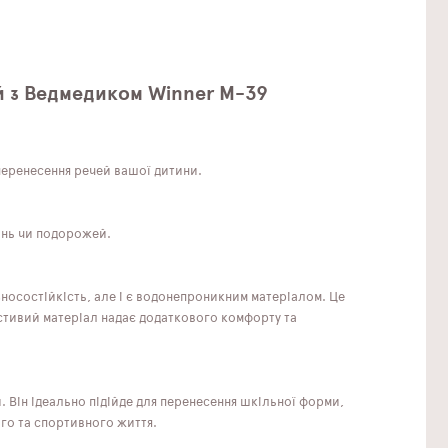
ий з Ведмедиком Winner M-39
перенесення речей вашої дитини.
ань чи подорожей.
зносостійкість, але і є водонепроникним матеріалом. Це
астивий матеріал надає додаткового комфорту та
и. Він ідеально підійде для перенесення шкільної форми,
ого та спортивного життя.