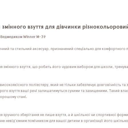
 змінного взуття для дівчинки різнокольоров
 з Ведмедиком Winner M-39
ктичний та стильний аксесуар, призначений спеціально для комфортного 
ння змінного взуття, що робить його чудовим вибором для школи, тренув
високоякісного поліестеру, який не тільки забезпечує довговічність та 
окрого взуття ваші речі залишатимуться сухими та захищеними. Такий вл
хорошому стані.
ля зручного зберігання не лише взуття, а й шкільної чи спортивної форм
тане невід'ємним помічником для вашої дитини в організації його шкільн