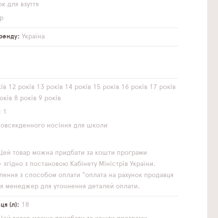
к для взуття
р
бренду
Україна
ів
12 років
13 років
14 років
15 років
16 років
17 років
оків
8 років
9 років
1
повсякденного носіння
для школи
Цей товар можна придбати за кошти програми
згідно з постановою Кабінету Міністрів України.
ення з способом оплати "оплата на рахунок продавця
ься менеджер для уточнення деталей оплати.
я (л)
18