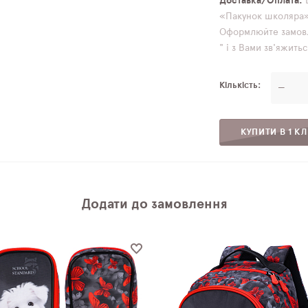
Доставка/Оплата
«Пакунок школяра» 
Оформлюйте замовл
" і з Вами зв'яжит
Кількість
—
КУПИТИ В 1 КЛ
Додати до замовлення