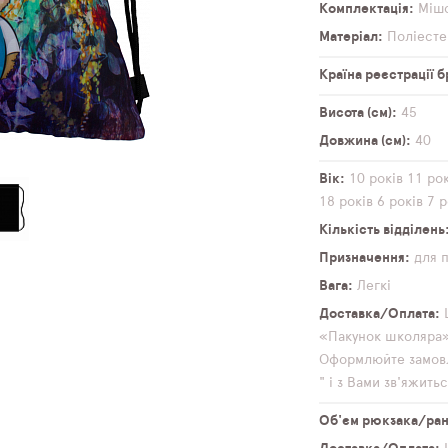
Комплектація
Мішо
Матеріал
Поліесте
Країна реєстрації 
Висота (см)
45
Довжина (см)
40
Вік
10 років
11 рок
18 років
6 років
7 р
Кількість відділень
Призначення
для 
Вага
Легкі
Доставка/Оплата
«Пакунок школяра» 
Оформлюйте замовл
" і з Вами зв'яжит
Об'єм рюкзака/ранц