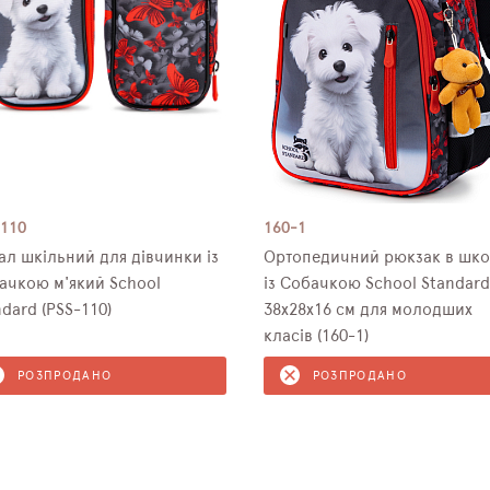
-110
160-1
ал шкільний для дівчинки із
Ортопедичний рюкзак в шко
ачкою м'який School
із Собачкою School Standard
ndard (PSS-110)
38х28х16 см для молодших
класів (160-1)
РОЗПРОДАНО
РОЗПРОДАНО