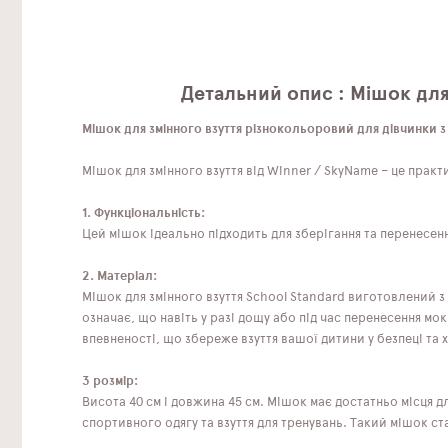
Детальний опис : Мішок для
Мішок для змінного взуття різнокольоровий для дівчинки
Мішок для змінного взуття від Winner / SkyName – це пра
1. Функціональність:
Цей мішок ідеально підходить для зберігання та перенесе
2. Матеріал:
Мішок для змінного взуття School Standard виготовлений з 
означає, що навіть у разі дощу або під час перенесення м
впевненості, що збереже взуття вашої дитини у безпеці та 
3 розмір:
Висота 40 см і довжина 45 см. Мішок має достатньо місця д
спортивного одягу та взуття для тренувань. Такий мішок с