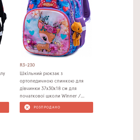
R3-230
лу
Шкільний рюкзак з
ортопедичною спинкою для
дівчинки 37х30х18 см для
початкової школи Winner /
SkyName R3-230
РОЗПРОДАНО