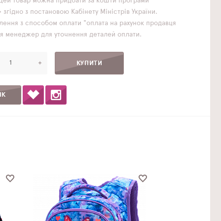
Цей товар можна придбати за кошти програми
згідно з постановою Кабінету Міністрів України.
ення з способом оплати "оплата на рахунок продавця
ься менеджер для уточнення деталей оплати.
+
ІК