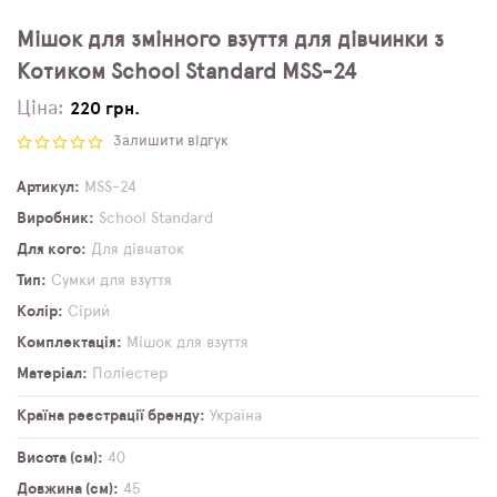
Мішок для змінного взуття для дівчинки з
Котиком School Standard MSS-24
Ціна:
220 грн.
Залишити відгук
Артикул
MSS-24
Виробник
School Standard
Для кого
Для дівчаток
Тип
Сумки для взуття
Колір
Сірий
Комплектація
Мішок для взуття
Матеріал
Поліестер
Країна реєстрації бренду
Україна
Висота (см)
40
Довжина (см)
45