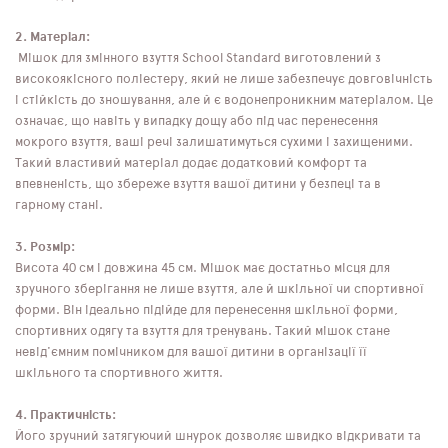
2. Матеріал:
Мішок для змінного взуття School Standard виготовлений з
високоякісного поліестеру, який не лише забезпечує довговічність
і стійкість до зношування, але й є водонепроникним матеріалом. Це
означає, що навіть у випадку дощу або під час перенесення
мокрого взуття, ваші речі залишатимуться сухими і захищеними.
Такий властивий матеріал додає додатковий комфорт та
впевненість, що збереже взуття вашої дитини у безпеці та в
гарному стані.
3. Розмір:
Висота 40 см і довжина 45 см. Мішок має достатньо місця для
зручного зберігання не лише взуття, але й шкільної чи спортивної
форми. Він ідеально підійде для перенесення шкільної форми,
спортивних одягу та взуття для тренувань. Такий мішок стане
невід'ємним помічником для вашої дитини в організації її
шкільного та спортивного життя.
4. Практичність:
Його зручний затягуючий шнурок дозволяє швидко відкривати та