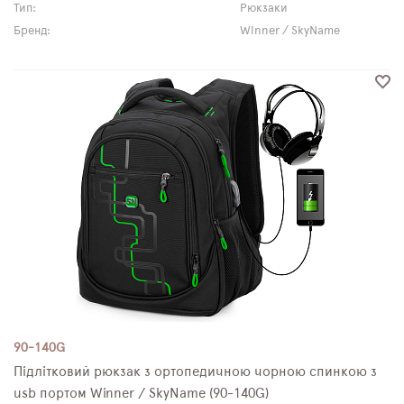
Тип:
Рюкзаки
Бренд:
Winner / SkyName
90-140G
Підлітковий рюкзак з ортопедичною чорною спинкою з
usb портом Winner / SkyName (90-140G)