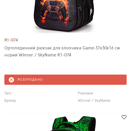
R1-074
Ортопедичний рюкзак для хлопчика Game 37х30х16 см
чорий Winner / SkyName R1-074
РОЗПРОДАНО
Тип:
Рюкзаки
Бренд:
Winner / SkyName