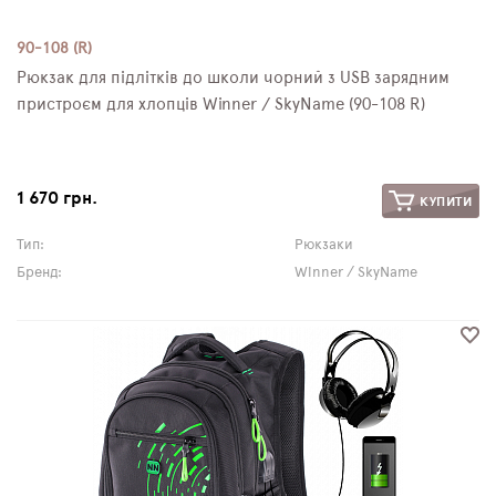
90-108 (R)
Рюкзак для підлітків до школи чорний з USB зарядним
пристроєм для хлопців Winner / SkyName (90-108 R)
1 670 грн.
КУПИТИ
Тип:
Рюкзаки
Бренд:
Winner / SkyName