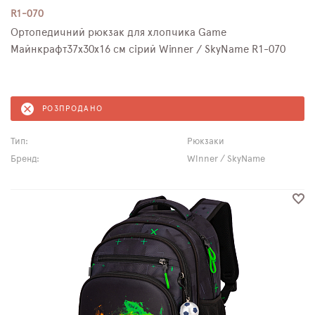
R1-070
Ортопедичний рюкзак для хлопчика Game
Майнкрафт37х30х16 см сірий Winner / SkyName R1-070
РОЗПРОДАНО
Тип:
Рюкзаки
Бренд:
Winner / SkyName