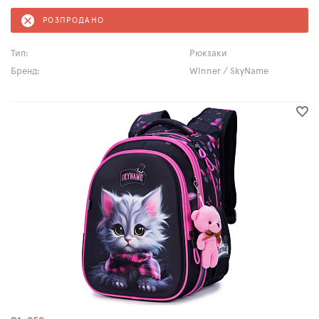
РОЗПРОДАНО
Тип:
Рюкзаки
Бренд:
Winner / SkyName