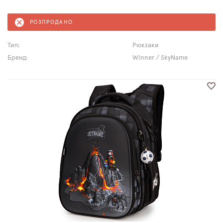
РОЗПРОДАНО
Тип:
Рюкзаки
Бренд:
Winner / SkyName