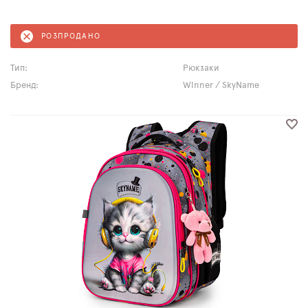
РОЗПРОДАНО
Тип:
Рюкзаки
Бренд:
Winner / SkyName