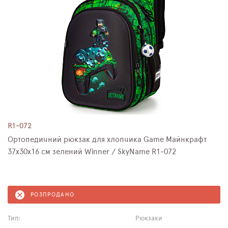
R1-072
Ортопедичний рюкзак для хлопчика Game Майнкрафт
37х30х16 см зелений Winner / SkyName R1-072
РОЗПРОДАНО
Тип:
Рюкзаки