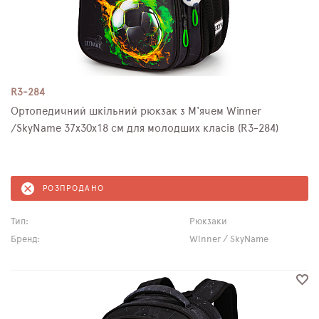
R3-284
Ортопедичний шкільний рюкзак з М'ячем Winner
/SkyName 37х30х18 см для молодших класів (R3-284)
РОЗПРОДАНО
Тип:
Рюкзаки
Бренд:
Winner / SkyName