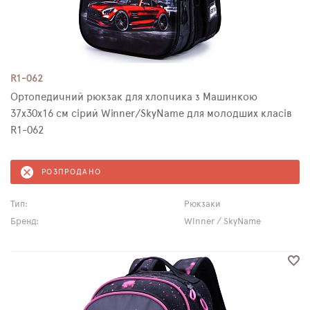
R1-062
Ортопедичний рюкзак для хлопчика з Машинкою
37х30х16 см сірий Winner/SkyName для молодших класів
R1-062
РОЗПРОДАНО
Тип:
Рюкзаки
Бренд:
Winner / SkyName