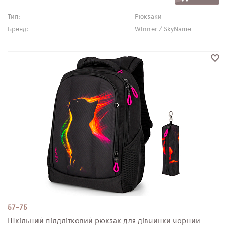
Тип:
Рюкзаки
Бренд:
Winner / SkyName
57-75
Шкільний пілдлітковий рюкзак для дівчинки чорний