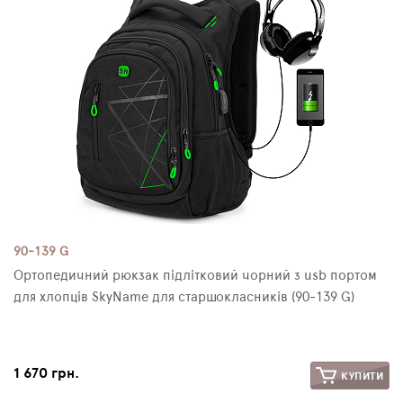
90-139 G
Ортопедичний рюкзак підлітковий чорний з usb портом
для хлопців SkyName для старшокласників (90-139 G)
1 670 грн.
КУПИТИ