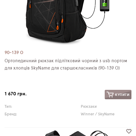
90-139 О
Ортопедичний рюкзак підлітковий чорний з usb портом
для хлопців SkyName для старшокласників (90-139 О)
1 670 грн.
КУПИТИ
Тип:
Рюкзаки
Бренд:
Winner / SkyName