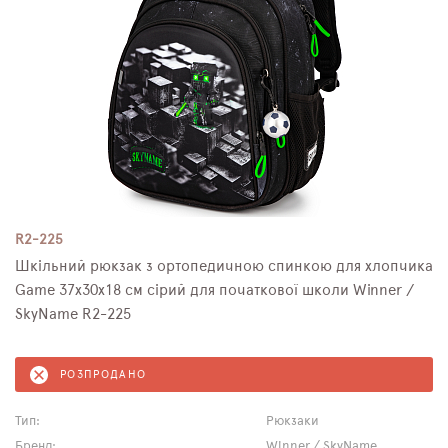
R2-225
Шкільний рюкзак з ортопедичною спинкою для хлопчика
Game 37х30х18 см сірий для початкової школи Winner /
SkyName R2-225
РОЗПРОДАНО
Тип:
Рюкзаки
Бренд:
Winner / SkyName