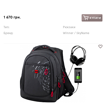
1 670 грн.
КУПИТИ
Тип:
Рюкзаки
Бренд:
Winner / SkyName