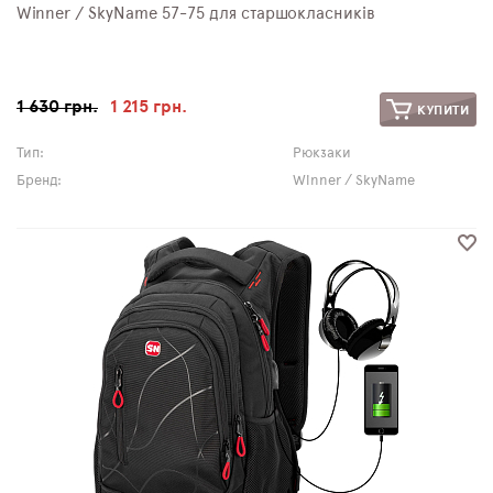
Winner / SkyNamе 57-75 для старшокласників
1 630 грн.
1 215 грн.
КУПИТИ
Тип:
Рюкзаки
Бренд:
Winner / SkyName