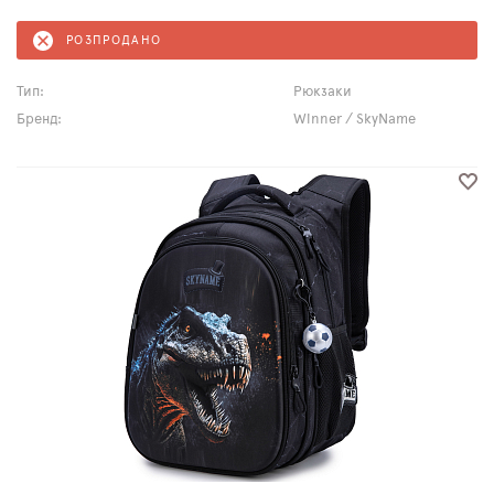
РОЗПРОДАНО
Тип:
Рюкзаки
Бренд:
Winner / SkyName