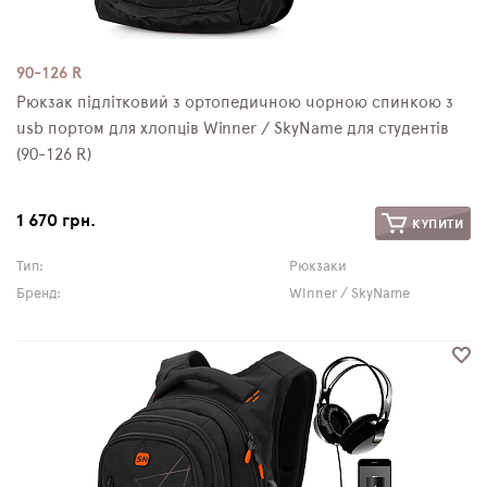
90-126 R
Рюкзак підлітковий з ортопедичною чорною спинкою з
usb портом для хлопців Winner / SkyName для студентів
(90-126 R)
1 670 грн.
КУПИТИ
Тип:
Рюкзаки
Бренд:
Winner / SkyName