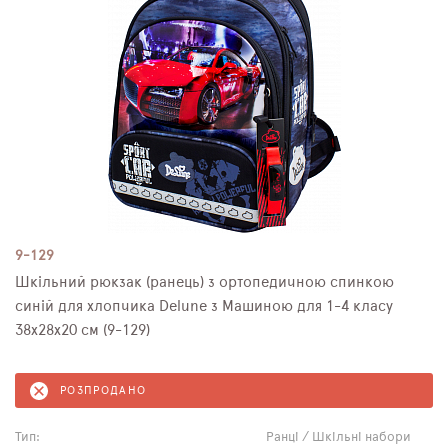
9-129
Шкільний рюкзак (ранець) з ортопедичною спинкою
синій для хлопчика Delune з Машиною для 1-4 класу
38х28х20 см (9-129)
РОЗПРОДАНО
Тип:
Ранці / Шкільні набори