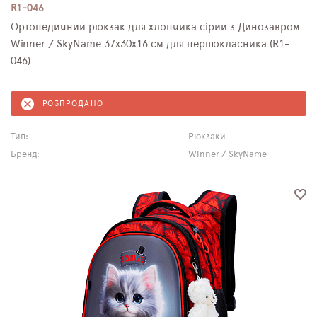
R1-046
Ортопедичний рюкзак для хлопчика сірий з Динозавром
Winner / SkyName 37х30х16 см для першокласника (R1-
046)
РОЗПРОДАНО
Тип:
Рюкзаки
Бренд:
Winner / SkyName