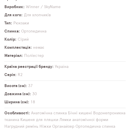
Виробник
Winner / SkyName
Для кого
Для хлопчиків
Тип
Рюкзаки
Спинка
Ортопедична
Колір
Сірий
Комплектація
немає
Матеріал
Поліестер
Країна реєстрації бренду
Україна
Серія
R2
Висота (см)
37
Довжина (см)
30
Ширина (см)
18
Особливості
Анатомічна спинка
Бічні кишені
Водонепроникна
тканина
Кишеня для пляшки
Лямки анатомічної форми
Нагрудний ремінь
Ніжки
Органайзер
Ортопедична спинка