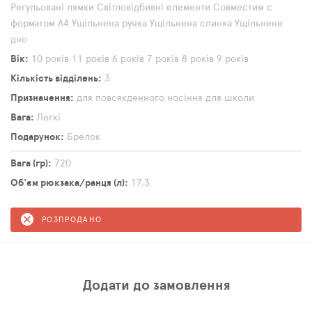
Регульовані лямки
Світловідбивні елементи
Совместим с
форматом А4
Ущільнена ручка
Ущільнена спинка
Ущільнене
дно
Вік
10 років
11 років
6 років
7 років
8 років
9 років
Кількість відділень
3
Призначення
для повсякденного носіння
для школи
Вага
Легкі
Подарунок
Брелок
Вага (гр)
720
Об'єм рюкзака/ранця (л)
17,3
РОЗПРОДАНО
Додати до замовлення