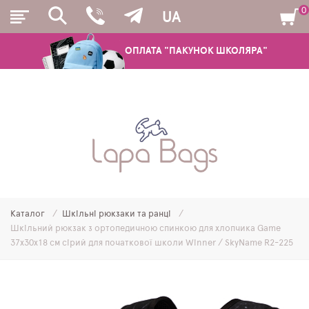
0
UA
ОПЛАТА "ПАКУНОК ШКОЛЯРА"
РЮКЗАКИ
ШКІЛЬНІ РЮКЗАКИ ТА РАНЦІ
ПІДЛІТКОВІ РЮКЗАКИ
Каталог
Шкільні рюкзаки та ранці
МОЛОДІЖНІ РЮКЗАКИ
Шкільний рюкзак з ортопедичною спинкою для хлопчика Game
37х30х18 см сірий для початкової школи Winner / SkyName R2-225
ПЕНАЛИ
МІШКИ ДЛЯ ВЗУТТЯ