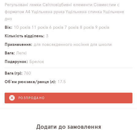
Регульовані лямки
Світловідбивні елементи
Совместим с
форматом А4
Ущільнена ручка
Ущільнена спинка
Ущільнене
дно
Вік
10 років
11 років
6 років
7 років
8 років
9 років
Кількість відділень
3
Призначення
для повсякденного носіння
для школи
Вага
Легкі
Подарунок
Брелок
Вага (гр)
760
Об'єм рюкзака/ранця (л)
17,5
РОЗПРОДАНО
Додати до замовлення