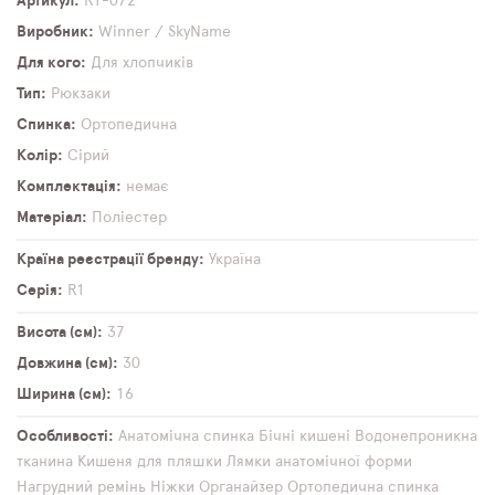
Артикул
R1-072
Виробник
Winner / SkyName
Для кого
Для хлопчиків
Тип
Рюкзаки
Спинка
Ортопедична
Колір
Сірий
Комплектація
немає
Матеріал
Поліестер
Країна реєстрації бренду
Україна
Серія
R1
Висота (см)
37
Довжина (см)
30
Ширина (см)
16
Особливості
Анатомічна спинка
Бічні кишені
Водонепроникна
тканина
Кишеня для пляшки
Лямки анатомічної форми
Нагрудний ремінь
Ніжки
Органайзер
Ортопедична спинка