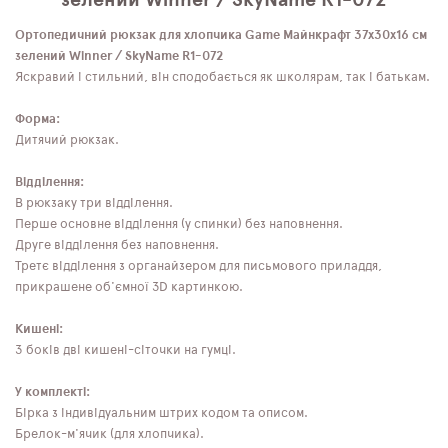
Ортопедичний рюкзак для хлопчика Game Майнкрафт 37х30х16 см
зелений Winner / SkyName R1-072
Яскравий і стильний, він сподобається як школярам, ​​так і батькам.
Форма:
Дитячий рюкзак.
Відділення:
В рюкзаку три відділення.
Перше основне відділення (у спинки) без наповнення.
Друге відділення без наповнення.
Третє відділення з органайзером для письмового приладдя,
прикрашене об'ємної 3D картинкою.
Кишені:
З боків дві кишені-сіточки на гумці.
У комплекті:
Бірка з індивідуальним штрих кодом та описом.
Брелок-м'ячик (для хлопчика).