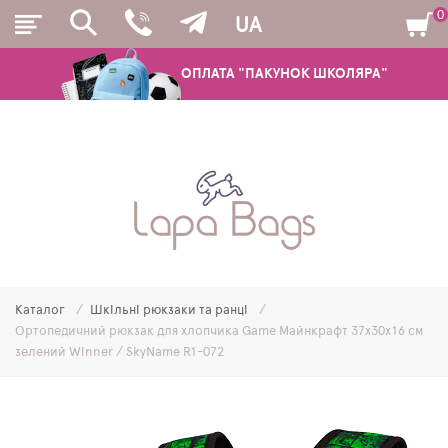
0
UA
ОПЛАТА "ПАКУНОК ШКОЛЯРА"
РЮКЗАКИ
ШКІЛЬНІ РЮКЗАКИ ТА РАНЦІ
ПІДЛІТКОВІ РЮКЗАКИ
Каталог
Шкільні рюкзаки та ранці
МОЛОДІЖНІ РЮКЗАКИ
Ортопедичний рюкзак для хлопчика Game Майнкрафт 37х30х16 см
зелений Winner / SkyName R1-072
ПЕНАЛИ
МІШКИ ДЛЯ ВЗУТТЯ