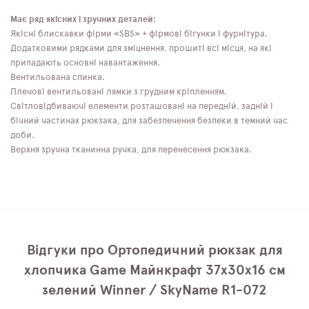
Має ряд якісних і зручних деталей:
Якісні блискавки фірми «SBS» + фірмові бігунки і фурнітура.
Додатковими рядками для зміцнення, прошиті всі місця, на які
припадають основні навантаження.
Вентильована спинка.
Плечові вентильовані лямки з грудним кріпленням.
Світловідбиваючі елементи розташовані на передній, задній і
бічний частинах рюкзака, для забезпечення безпеки в темний час
доби.
Верхня зручна тканинна ручка, для перенесення рюкзака.
Відгуки про Ортопедичний рюкзак для
хлопчика Game Майнкрафт 37х30х16 см
зелений Winner / SkyName R1-072