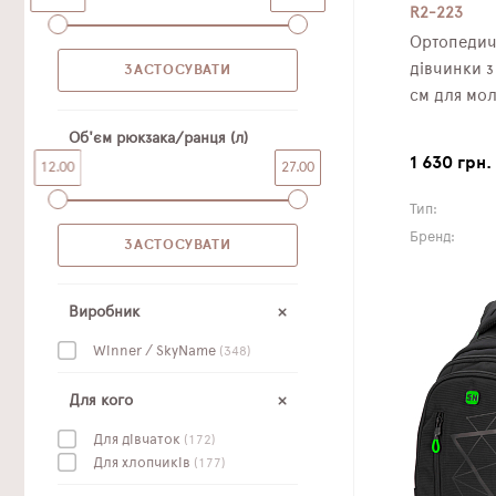
R2-223
Ортопедич
дівчинки з Котиком SkyName 37х30х18
см для мол
Об'єм рюкзака/ранця (л)
1 630 грн.
12.00
27.00
Тип:
Бренд:
Виробник
Winner / SkyName
(348)
Для кого
Для дівчаток
(172)
Для хлопчиків
(177)