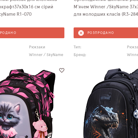
крафт37х30х16 см сірий
М'ячем Winner /SkyName 37х
kyName R1-070
для молодших класів (R3-284
ПРОДАНО
РОЗПРОДАНО
Рюкзаки
Тип:
Рюкз
Winner / SkyName
Бренд:
Winne