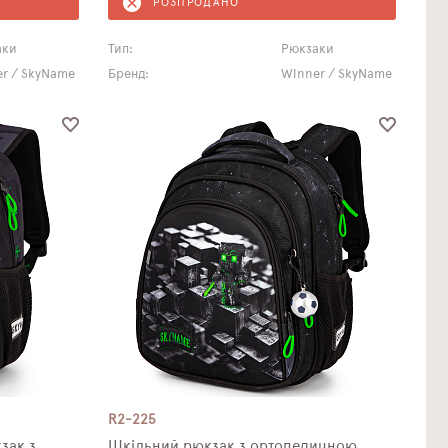
РОЗПРОДАНО
аки
Тип:
Рюкзаки
r / SkyName
Бренд:
Winner / SkyName
R2-225
зак з
Шкільний рюкзак з ортопедичною