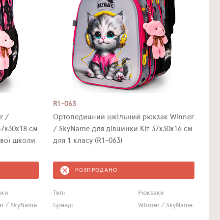
R1-063
r /
Ортопедичний шкільний рюкзак Winner
7х30х18 см
/ SkyName для дівчинки Кіт 37х30х16 см
ової школи
для 1 класу (R1-063)
РОЗПРОДАНО
аки
Тип:
Рюкзаки
r / SkyName
Бренд:
Winner / SkyName