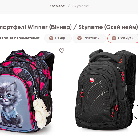
Каталог
SkyName
портфелі Winner (Віннер) / Skyname (Скай нейм)
овари за параметрами:
Ранці
Рюкзаки
Скинути