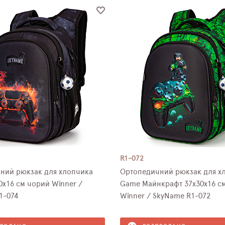
R1-072
ний рюкзак для хлопчика
Ортопедичний рюкзак для х
х16 см чорий Winner /
Game Майнкрафт 37х30х16 с
1-074
Winner / SkyName R1-072