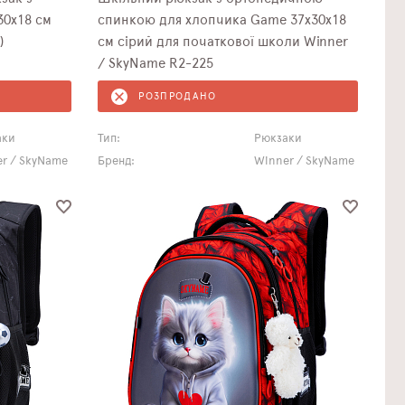
30х18 см
спинкою для хлопчика Game 37х30х18
)
см сірий для початкової школи Winner
/ SkyName R2-225
РОЗПРОДАНО
аки
Тип:
Рюкзаки
r / SkyName
Бренд:
Winner / SkyName