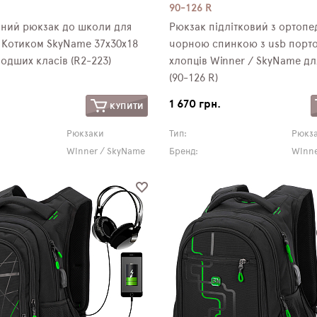
90-126 R
ний рюкзак до школи для
Рюкзак підлітковий з ортоп
чорною спинкою з usb порт
одших класів (R2-223)
хлопців Winner / SkyName дл
(90-126 R)
1 670 грн.
КУПИТИ
Рюкзаки
Тип:
Рюкз
Winner / SkyName
Бренд:
Winne