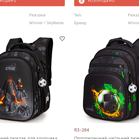
ПРОДАНО
РОЗПРОДАНО
Рюкзаки
Тип:
Рюкз
Winner / SkyName
Бренд:
Winne
R3-284
ний рюкзак для хлопчика
Ортопедичний шкільний рюк