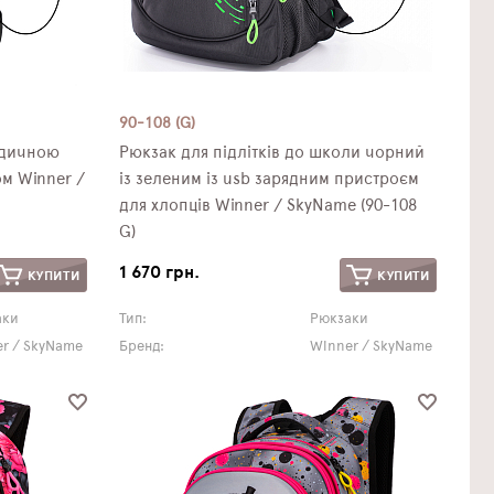
90-108 (G)
едичною
Рюкзак для підлітків до школи чорний
м Winner /
із зеленим із usb зарядним пристроєм
для хлопців Winner / SkyName (90-108
G)
1 670 грн.
КУПИТИ
КУПИТИ
аки
Тип:
Рюкзаки
r / SkyName
Бренд:
Winner / SkyName