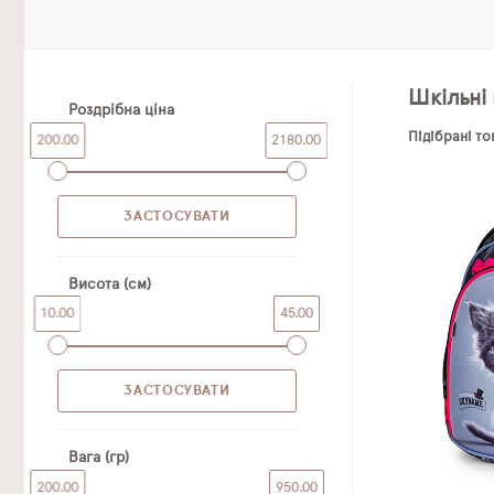
Шкільні 
Роздрібна ціна
Підібрані т
200.00
2180.00
Висота (см)
10.00
45.00
Вага (гр)
200.00
950.00