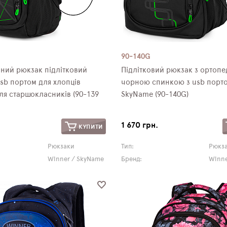
90-140G
ний рюкзак підлітковий
Підлітковий рюкзак з ортоп
sb портом для хлопців
чорною спинкою з usb порто
я старшокласників (90-139
SkyName (90-140G)
1 670 грн.
КУПИТИ
Рюкзаки
Тип:
Рюкз
Winner / SkyName
Бренд:
Winne