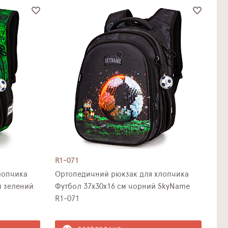
R1-071
лопчика
Ортопедичний рюкзак для хлопчика
м зелений
Футбол 37х30х16 см чорний SkyName
R1-071