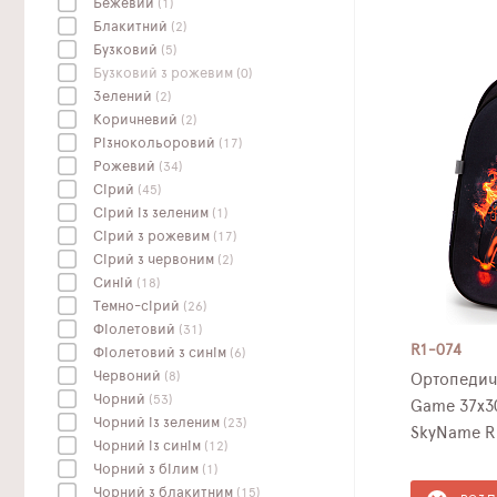
Бежевий
(1)
Блакитний
(2)
Бузковий
(5)
Бузковий з рожевим
(0)
Зелений
(2)
Коричневий
(2)
Різнокольоровий
(17)
Рожевий
(34)
Сірий
(45)
Сірий із зеленим
(1)
Сірий з рожевим
(17)
Сірий з червоним
(2)
Синій
(18)
Темно-сірий
(26)
Фіолетовий
(31)
R1-074
Фіолетовий з синім
(6)
Червоний
(8)
Ортопедич
Чорний
(53)
Game 37х30
Чорний із зеленим
(23)
SkyName R
Чорний із синім
(12)
Чорний з білим
(1)
Чорний з блакитним
(15)