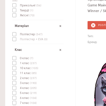
(66)
Game Майн
Прикольні
(56)
Тверді
(1)
Winner / S
Якісні
(70)
РОЗ
Матеріал
Поліестер
(347)
Тип:
Поліестер + EVA
(0)
Бренд:
Клас
0 клас
(7)
1 клас
(237)
10 клас
(103)
11 клас
(85)
2 клас
(237)
3 клас
(190)
4 клас
(205)
5 клас
(219)
6 клас
(104)
7 клас
(104)