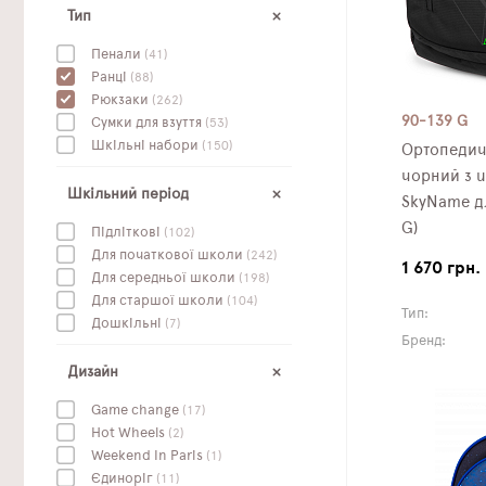
Тип
Пенали
(41)
Ранці
(88)
Рюкзаки
(262)
90-139 G
Сумки для взуття
(53)
Шкільні набори
(150)
Ортопедич
чорний з u
Шкільний період
SkyName дл
G)
Підліткові
(102)
Для початкової школи
(242)
1 670 грн.
Для середньої школи
(198)
Для старшої школи
(104)
Тип:
Дошкільні
(7)
Бренд:
Дизайн
Game change
(17)
Hot Wheels
(2)
Weekend In Paris
(1)
Єдиноріг
(11)