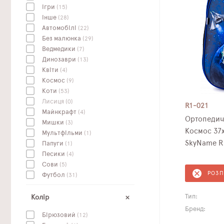
Ігри
(15)
Інше
(28)
Автомобілі
(22)
Без малюнка
(29)
Ведмедики
(7)
Динозаври
(13)
Квіти
(4)
Космос
(9)
Коти
(53)
Лисиця
(0)
R1-021
Майнкрафт
(4)
Ортопедич
Мишки
(3)
Космос 37х
Мультфільми
(1)
SkyName R
Папуги
(1)
Песики
(4)
Сови
(5)
РОЗ
Футбол
(31)
Тип:
Колір
Бренд:
Бірюзовий
(12)