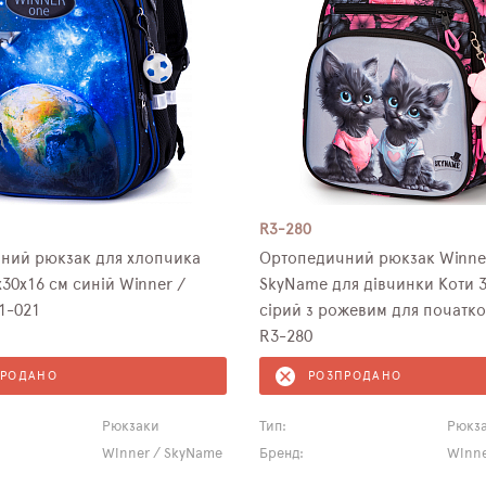
R3-280
ний рюкзак для хлопчика
Ортопедичний рюкзак Winne
30х16 см синій Winner /
SkyName для дівчинки Коти 3
1-021
сірий з рожевим для початк
R3-280
ПРОДАНО
РОЗПРОДАНО
Рюкзаки
Тип:
Рюкз
Winner / SkyName
Бренд:
Winne