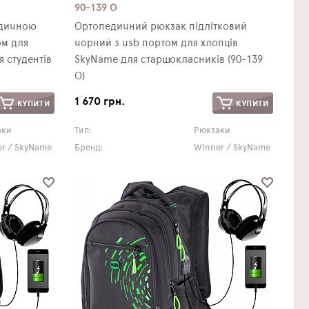
90-139 О
едичною
Ортопедичний рюкзак підлітковий
ом для
чорний з usb портом для хлопців
я студентів
SkyName для старшокласників (90-139
О)
1 670 грн.
КУПИТИ
КУПИТИ
аки
Тип:
Рюкзаки
r / SkyName
Бренд:
Winner / SkyName