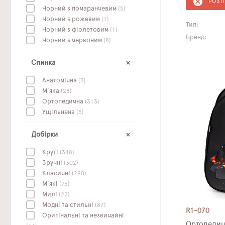
РОЗ
Чорний з помаранчевим
(5)
Чорний з рожевим
(1)
Тип:
Чорний з фіолетовим
(1)
Бренд:
Чорний з червоним
(8)
Спинка
Анатомічна
(3)
М'яка
(28)
Ортопедична
(313)
Ущільнена
(5)
Добірки
Круті
(348)
Зручні
(302)
Класичні
(290)
М'які
(76)
Милі
(22)
Модні та стильні
(87)
R1-070
Оригінальні та незвичайні
Ортопедич