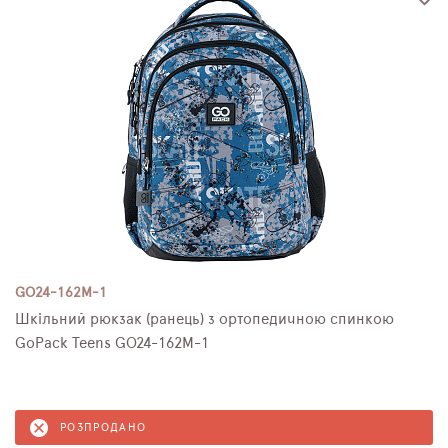
GO24-162M-1
Шкільний рюкзак (ранець) з ортопедичною спинкою
GoPack Teens GO24-162M-1
РОЗПРОДАНО