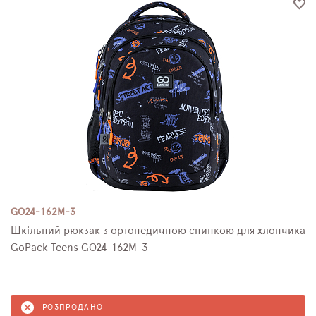
GO24-162M-3
Шкільний рюкзак з ортопедичною спинкою для хлопчика
GoPack Teens GO24-162M-3
РОЗПРОДАНО