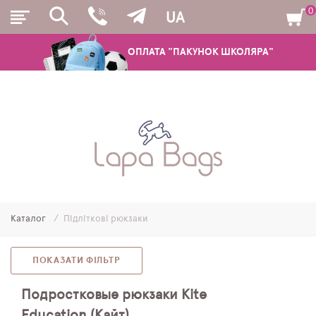
0
UA
ОПЛАТА "ПАКУНОК ШКОЛЯРА"
РЮКЗАКИ
ШКІЛЬНІ РЮКЗАКИ ТА РАНЦІ
ПІДЛІТКОВІ РЮКЗАКИ
Каталог
Підліткові рюкзаки
МОЛОДІЖНІ РЮКЗАКИ
ПЕНАЛИ
ПОКАЗАТИ ФІЛЬТР
МІШКИ ДЛЯ ВЗУТТЯ
Подростковые рюкзаки Kite
Education (Кайт)