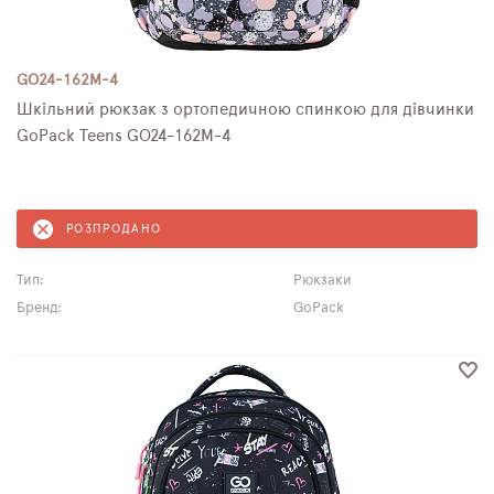
GO24-162M-4
Шкільний рюкзак з ортопедичною спинкою для дівчинки
GoPack Teens GO24-162M-4
РОЗПРОДАНО
Тип:
Рюкзаки
Бренд:
GoPack