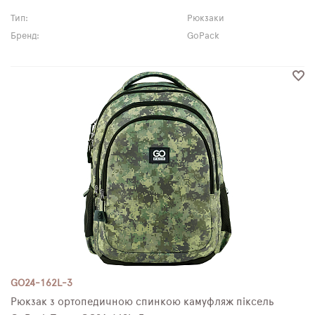
Тип:
Рюкзаки
Бренд:
GoPack
GO24-162L-3
Рюкзак з ортопедичною спинкою камуфляж піксель