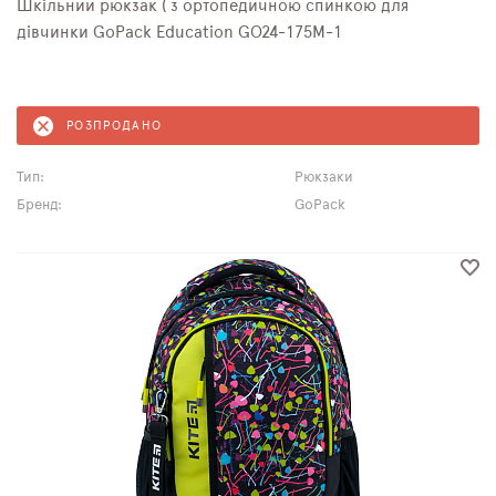
Шкільний рюкзак ( з ортопедичною спинкою для
дівчинки GoPack Education GO24-175M-1
РОЗПРОДАНО
Тип:
Рюкзаки
Бренд:
GoPack