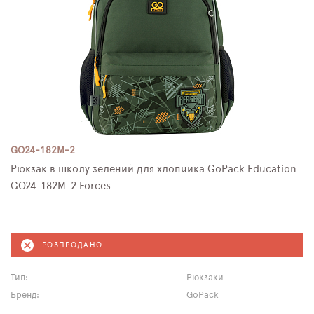
GO24-182M-2
Рюкзак в школу зелений для хлопчика GoPack Education
GO24-182M-2 Forces
РОЗПРОДАНО
Тип:
Рюкзаки
Бренд:
GoPack