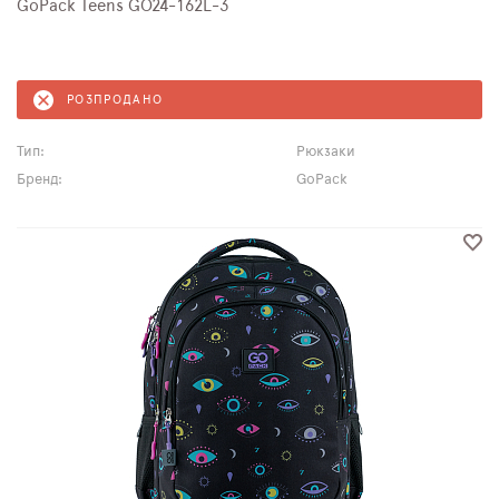
GoPack Teens GO24-162L-3
РОЗПРОДАНО
Тип:
Рюкзаки
Бренд:
GoPack