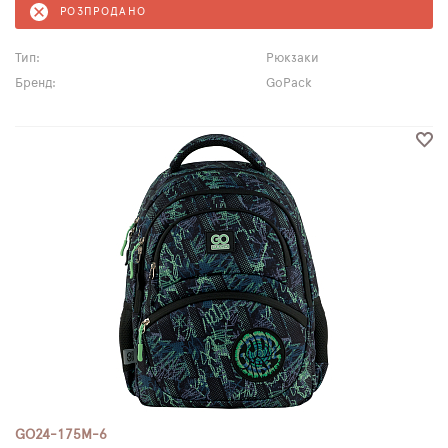
РОЗПРОДАНО
Тип:
Рюкзаки
Бренд:
GoPack
GO24-175M-6