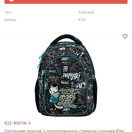
Тип:
Рюкзаки
Бренд:
Kite
K22-8001M-3
Шкільний рюкзак з ортопедичною спинкою чорний Kite