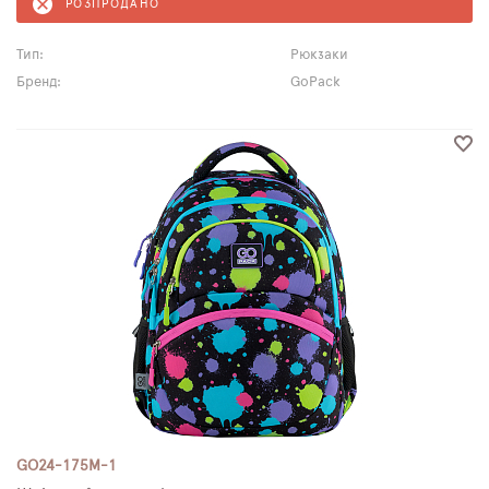
РОЗПРОДАНО
Тип:
Рюкзаки
Бренд:
GoPack
GO24-175M-1