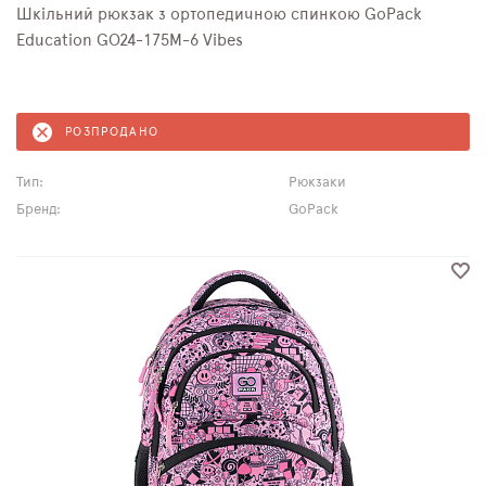
Шкільний рюкзак з ортопедичною спинкою GoPack
Education GO24-175M-6 Vibes
РОЗПРОДАНО
Тип:
Рюкзаки
Бренд:
GoPack