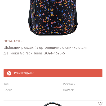
GO24-162L-5
Шкільний рюкзак ( з ортопедичною спинкою для
дівчинки GoPack Teens GO24-162L-5
РОЗПРОДАНО
Тип:
Рюкзаки
Бренд:
GoPack