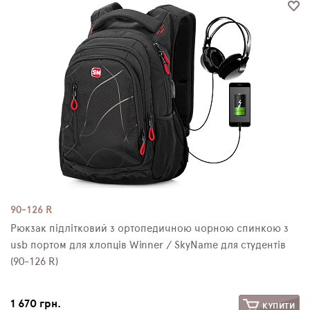
ПЛЯШКИ ДЛЯ ВОДИ
DELUNE
SCHOOL STANDARD
SKYNAME
РОЗПРОДАЖ
90-126 R
Рюкзак підлітковий з ортопедичною чорною спинкою з
usb портом для хлопців Winner / SkyName для студентів
(90-126 R)
1 670 грн.
КУПИТИ