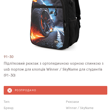
91-30
Підлітковий рюкзак з ортопедичною чорною спинкою з
usb портом для хлопців Winner / SkyName для студентів
(91-30)
РОЗПРОДАНО
Тип:
Рюкзаки
Бренд:
Winner / SkyName