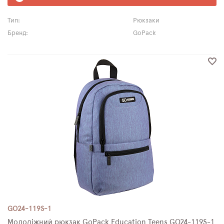
Тип:
Рюкзаки
Бренд:
GoPack
GO24-119S-1
Молодіжний рюкзак GoPack Education Teens GO24-119S-1