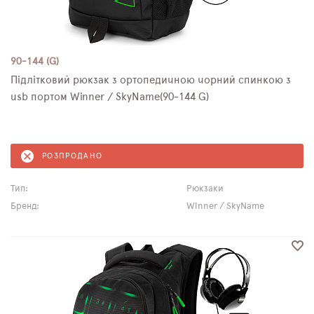
90-144 (G)
Підлітковий рюкзак з ортопедичною чорний спинкою з
usb портом Winner / SkyName(90-144 G)
РОЗПРОДАНО
Тип:
Рюкзаки
Бренд:
Winner / SkyName