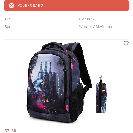
РОЗПРОДАНО
Тип:
Рюкзаки
Бренд:
Winner / SkyName
57-58