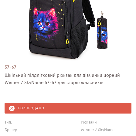
57-67
Шкільний пілдлітковий рюкзак для дівчинки чорний
Winner / SkyNamе 57-67 для старшокласників
РОЗПРОДАНО
Тип:
Рюкзаки
Бренд:
Winner / SkyName