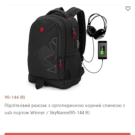
90-144 (R)
Підлітковий рюкзак з ортопедичною чорний спинкою з
usb портом Winner / SkyName(90-144 R)