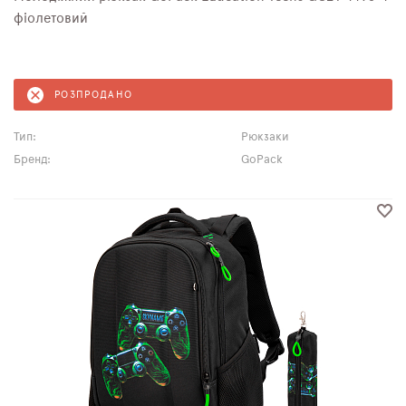
фіолетовий
РОЗПРОДАНО
Тип:
Рюкзаки
Бренд:
GoPack