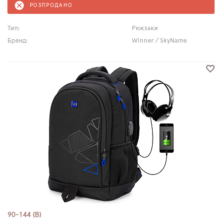
РОЗПРОДАНО
Тип:
Рюкзаки
Бренд:
Winner / SkyName
90-144 (B)