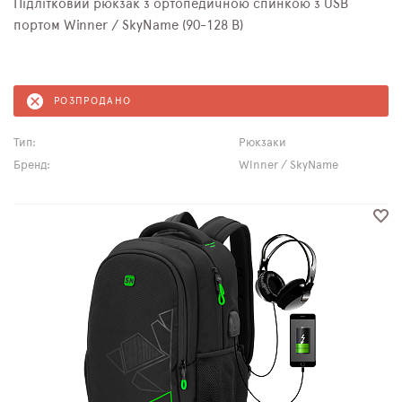
Підлітковий рюкзак з ортопедичною спинкою з USB
портом Winner / SkyName (90-128 B)
РОЗПРОДАНО
Тип:
Рюкзаки
Бренд:
Winner / SkyName