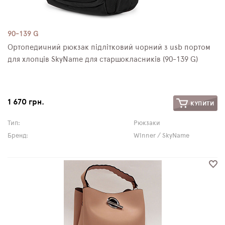
90-139 G
Ортопедичний рюкзак підлітковий чорний з usb портом
для хлопців SkyName для старшокласників (90-139 G)
1 670 грн.
КУПИТИ
Тип:
Рюкзаки
Бренд:
Winner / SkyName