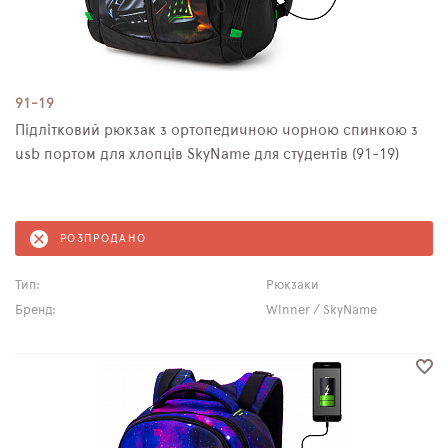
91-19
Підлітковий рюкзак з ортопедичною чорною спинкою з
usb портом для хлопців SkyName для студентів (91-19)
РОЗПРОДАНО
Тип:
Рюкзаки
Бренд:
Winner / SkyName