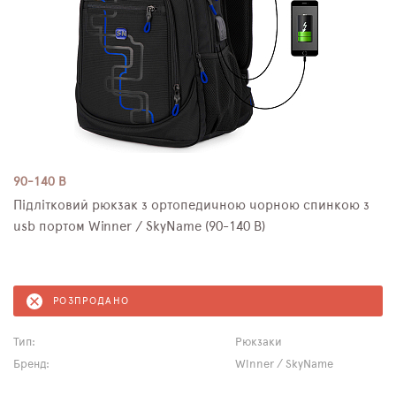
90-140 B
Підлітковий рюкзак з ортопедичною чорною спинкою з
usb портом Winner / SkyName (90-140 B)
РОЗПРОДАНО
Тип:
Рюкзаки
Бренд:
Winner / SkyName