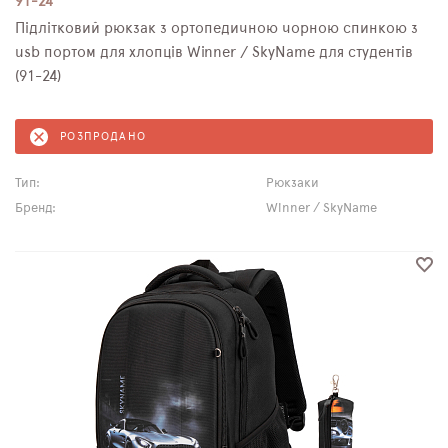
91-24
Підлітковий рюкзак з ортопедичною чорною спинкою з
usb портом для хлопців Winner / SkyName для студентів
(91-24)
РОЗПРОДАНО
Тип:
Рюкзаки
Бренд:
Winner / SkyName