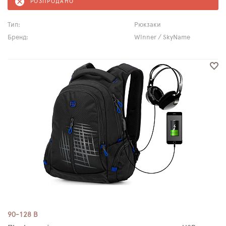
РОЗПРОДАНО
Тип:
Рюкзаки
Бренд:
Winner / SkyName
90-128 B