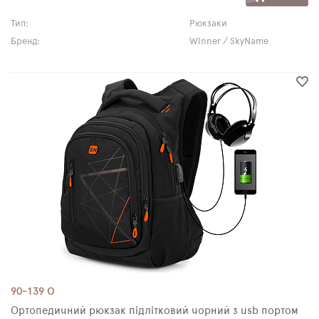
Тип:
Рюкзаки
Бренд:
Winner / SkyName
90-139 О
Ортопедичний рюкзак підлітковий чорний з usb портом