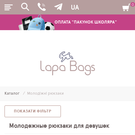
0
UA
ОПЛАТА "ПАКУНОК ШКОЛЯРА"
РЮКЗАКИ
ШКІЛЬНІ РЮКЗАКИ ТА РАНЦІ
ПІДЛІТКОВІ РЮКЗАКИ
Каталог
Молодіжні рюкзаки
МОЛОДІЖНІ РЮКЗАКИ
ПЕНАЛИ
ПОКАЗАТИ ФІЛЬТР
МІШКИ ДЛЯ ВЗУТТЯ
Молодежные рюкзаки для девушек