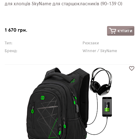
для хлопців SkyName для старшокласників (90-139 О)
1 670 грн.
КУПИТИ
Тип:
Рюкзаки
Бренд:
Winner / SkyName