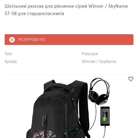
Шкільний рюкзак для дівчинки сірий Winner / SkyNamе
57-58 для старшокласників
РОЗПРОДАНО
Тип:
Рюкзаки
Бренд:
Winner / SkyName