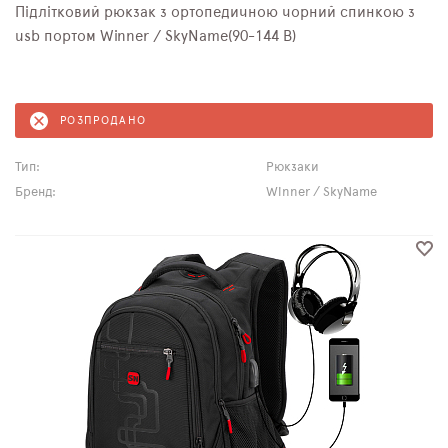
Підлітковий рюкзак з ортопедичною чорний спинкою з
usb портом Winner / SkyName(90-144 B)
РОЗПРОДАНО
Тип:
Рюкзаки
Бренд:
Winner / SkyName