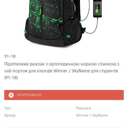
91-18
Підлітковий рюкзак з ортопедичною чорною спинкою з
usb портом для хлопців Winner / SkyName для студентів
(91-18)
РОЗПРОДАНО
Тип:
Рюкзаки
Бренд:
Winner / SkyName