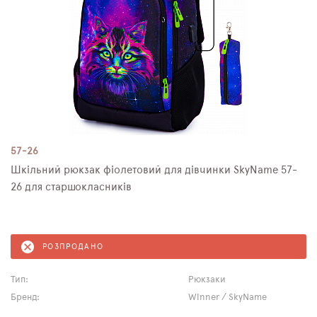
57-26
Шкільний рюкзак фіолетовий для дівчинки SkyNamе 57-
26 для старшокласників
РОЗПРОДАНО
Тип:
Рюкзаки
Бренд:
Winner / SkyName