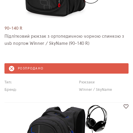
90-140 R
Підлітковий рюкзак з ортопедичною чорною спинкою з
usb портом Winner / SkyName (90-140 R)
РОЗПРОДАНО
Тип:
Рюкзаки
Бренд:
Winner / SkyName