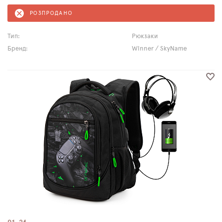
РОЗПРОДАНО
Тип:
Рюкзаки
Бренд:
Winner / SkyName