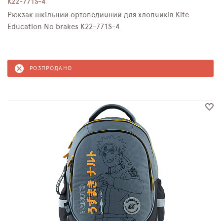
K22-771S-4
Рюкзак шкільний ортопедичний для хлопчиків Kite
Education No brakes K22-771S-4
РОЗПРОДАНО