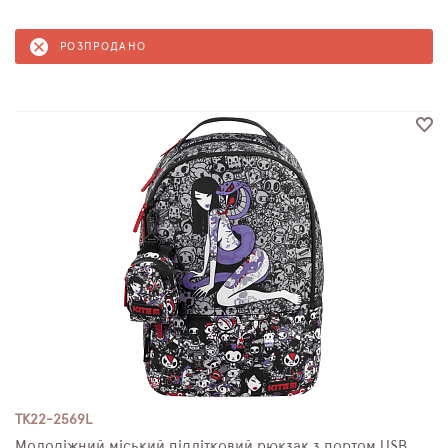
РОЗПРОДАНО
TK22-2569L
Молодіжний міський підлітковий рюкзак з портом USB