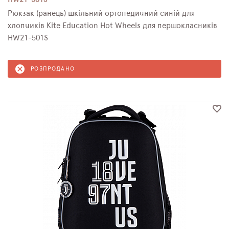
HW21-501S
Рюкзак (ранець) шкільний ортопедичний синій для
хлопчиків Kite Education Hot Wheels для першокласників
HW21-501S
РОЗПРОДАНО