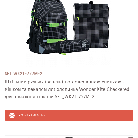
SET_WK21-727M-2
Шкільний рюкзак (ранець) з ортопедичною спинкою з
мішком та пеналом для хлопчика Wonder Kite Checkered
для початкової школи SET_WK21-727M-2
РОЗПРОДАНО