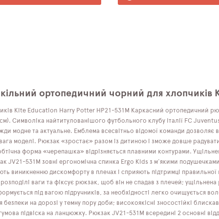
шкільний ортопедичний чорний для хлопчиків K
ків Kite Education Harry Potter HP21-531M Каркасний ортопедичний рю
45 см). Символіка найтитулованішого футбольного клубу Італії FC Juve
жди модне та актуальне. Емблема всесвітньо відомої команди дозволяє 
евага моделі. Рюкзак «зростає» разом із дитиною і зможе довше радува
а обтічна форма «черепашка» відрізняється плавними контурами. Ущільн
к JV21-531M зовні ергономічна спинка Ergo Kids з м'якими подушечкам
ають виникненню дискомфорту в плечах і сприяють підтримці правильної 
розподілі ваги та фіксує рюкзак, щоб він не спадав з плечей; ущільнена
формується під вагою підручників, за необхідності легко очищується вол
ля безпеки на дорозі у темну пору доби; високоякісні зносостійкі блиск
гумова підвіска на ланцюжку. Рюкзак JV21-531M всередині 2 основні відд