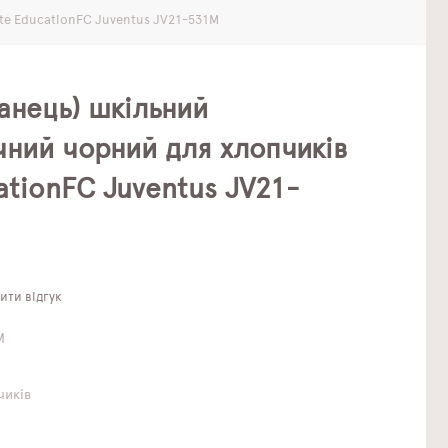
te EducationFC Juventus JV21-531M
анець) шкільний
чний чорний для хлопчиків
ationFC Juventus JV21-
ти відгук
M
чиків