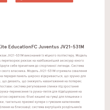
ite EducationFC Juventus JV21-531M
кзак JV21-531M виконаний із міцного поліестеру. Модель
ntus перетворює рюкзак на найбажаніший аксесуар юного
відчути себе причетним до спортивної легенди. Система
ти свого власника. Модель JV21-531M отримала схвалення
ена передня панель широко відкривається, що зручно для
и, що дихають, що знижують навантаження на поперек;
постави; система регулювання спинки під зростання
 ручка-перенесення та ручка-петля для підвішування на
огою серветкою; бічні кишені на гумці для пляшечки з
авки, тактильно приємні кулери з гумовим напиленням;
ілення на блискавці; система внутрішніх роздільників