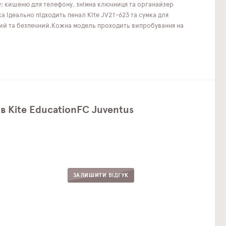
су; кишеню для телефону, знімна ключниця та органайзер
 ідеально підходить пенал Kite JV21-623 та сумка для
ійний та безпечний.Кожна модель проходить випробування на
в Kite EducationFC Juventus
ЗАЛИШИТИ ВІДГУК