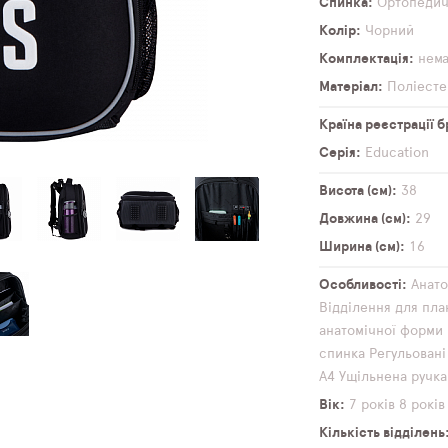
Спинка
Ортопеди
Колір
Чорний
Комплектація
нем
Матеріал
Поліесте
Країна реєстрації 
Серія
Education
Висота (см)
38
Довжина (см)
29
Ширина (см)
16
Особливості
Анато
Відділення для пл
анатомічної форми
спинка
Регульовані
А4
Ущільнена ручка
Вік
7 років
8 років
Кількість відділень