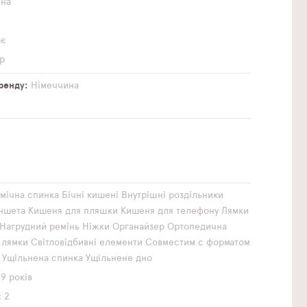
чна
ає
р
бренду
Німеччина
мічна спинка
Бічні кишені
Внутрішні роздільники
аншета
Кишеня для пляшки
Кишеня для телефону
Лямки
Нагрудний ремінь
Ніжки
Органайзер
Ортопедична
 лямки
Світловідбивні елементи
Совместим с форматом
Ущільнена спинка
Ущільнене дно
9 років
2