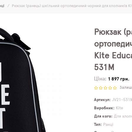
нці
Рюкзак (ранець) шкільний ортопедичний чорний для хлопчиків Ki
Рюкзак (р
ортопеди
Kite Educ
531M
Ціна:
1 897 грн.
Залиши
Артикул
JV21-531
Виробник
Kite
Для кого
Для хлоп
Тип
Ранці