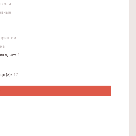
школи
евные
принтом
на
вке, шт
1
я (л)
17
О