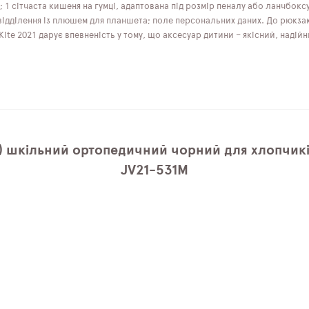
; 1 сітчаста кишеня на гумці, адаптована під розмір пеналу або ланчбок
відділення із плюшем для планшета; поле персональних даних. До рюкзака
 Kite 2021 дарує впевненість у тому, що аксесуар дитини – якісний, над
) шкільний ортопедичний чорний для хлопчикі
JV21-531M