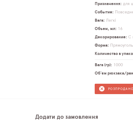
Призначення
для 
Событие
Повседн
Вага
Легкі
Объем, мл
16
Декорирование
С 
Форма
Прямоуголь
Количество в упако
Вага (гр)
1000
Об'єм рюкзака/ранц
РОЗПРОДАН
Додати до замовлення