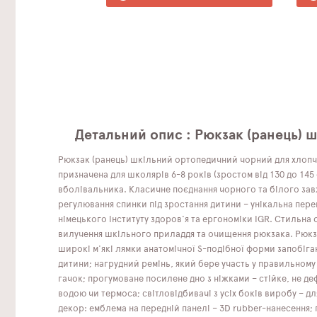
Детальний опис : Рюкзак (ранець) 
Рюкзак (ранець) шкільний ортопедичний чорний для хлопчи
призначена для школярів 6-8 років (зростом від 130 до 1
вболівальника. Класичне поєднання чорного та білого зав
регулювання спинки під зростання дитини – унікальна пер
німецького Інституту здоров'я та ергономіки IGR. Стильн
вилучення шкільного приладдя та очищення рюкзака. Рюкза
широкі м'які лямки анатомічної S-подібної форми запобіг
дитини; нагрудний ремінь, який бере участь у правильному 
гачок; прогумоване посилене дно з ніжками – стійке, не де
водою чи термоса; світловідбивачі з усіх боків виробу – д
декор: емблема на передній панелі – 3D rubber-нанесення; 