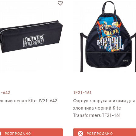
1-642
TF21-161
льний пенал Kite JV21-642
Фартух з нарукавниками для
хлопчика чорний Kite
Transformers TF21-161
РОЗПРОДАНО
РОЗПРОДАНО