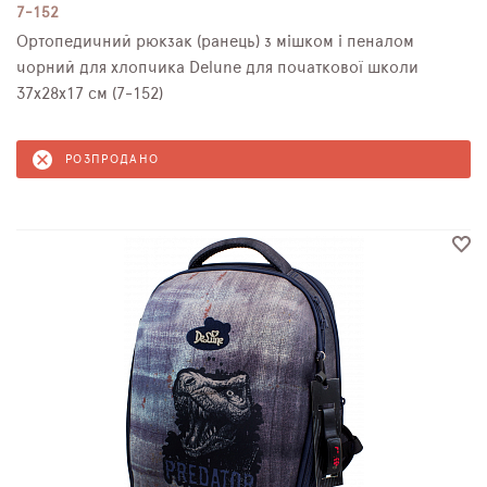
7-152
Ортопедичний рюкзак (ранець) з мішком і пеналом
чорний для хлопчика Delune для початкової школи
37х28х17 см (7-152)
РОЗПРОДАНО