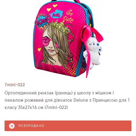
7mini-022
Ортопедичний рюкзак (ранець) у школу з мішком і
пеналом рожевий для дівчаток Delune з Принцесою для 1
класу 35х27х16 см (7mini-022)
РОЗПРОДАНО