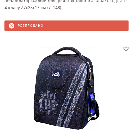
пеналом бірюзовий для дівчаток Delune з собакою для 1-
4 класу 37х28х17 см (7-148)
РОЗПРОДАНО