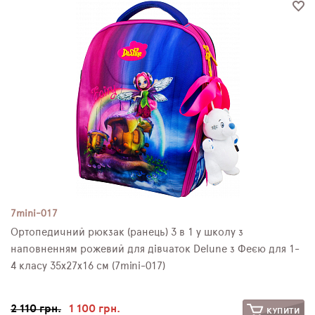
ПЛЯШКИ ДЛЯ ВОДИ
DELUNE
SCHOOL STANDARD
SKYNAME
РОЗПРОДАЖ
7mini-017
Ортопедичний рюкзак (ранець) 3 в 1 у школу з
наповненням рожевий для дівчаток Delune з Феєю для 1-
4 класу 35х27х16 см (7mini-017)
2 110 грн.
1 100 грн.
КУПИТИ