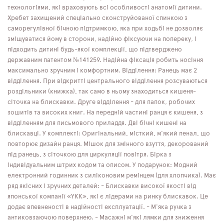
технологіями, які враховують всі особливості анатомії дитини.
Хребет захищений спеціально сконструйованої спинкою з
саморегулівної бічною підтримкою, яка при ходьбі не дозволяє
зміщуватися йому в сторони, надійно фіксуючи на попереку, і
підходить дитині будь-якої комплекції, що підтверджено
державним патентом №141259. Надійна фіксація робить носіння
максимально зручним і комфортним. Відділення: Ранець має 2
відділення. При відкритті центрального відділення розсуваються
роздільники (книжка), так само в ньому знаходиться кишеня-
сіточка на блискавки. Друге відділення - для папок, робочих
зошитів та високих книг. На передній частині ранця є кишеня, з
відділенням для письмового приладдя. Дві бічні кишені на
блискавці. У комплекті: Оригінальний, місткий, м'який пенал, що
повторює дизайн ранця. Мішок для змінного взуття, декорований
під ранець, з сіточкою для циркуляції повітря. Бірка з
індивідуальним штрих кодом та описом. У подарунок: Модний
електронний годинник з силіконовим ремінцем (для хлопчика). Має
ряд якісних і зручних деталей: - Блискавки високої якості від
японської компанії «YKK», які є лідерами на ринку блискавок. Це
додає впевненості в надійності експлуатації. - М'яка ручка з
антиковзаючою поверхнею. - Масажні м'які лямки для зниження