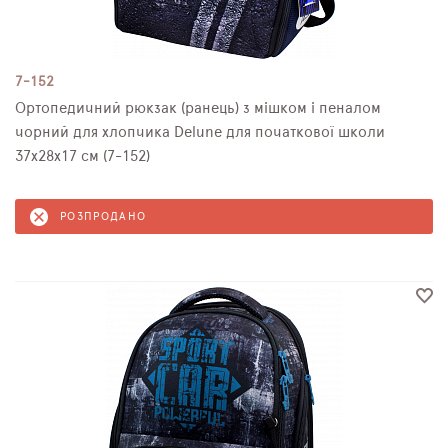
7-152
Ортопедичний рюкзак (ранець) з мішком і пеналом
чорний для хлопчика Delune для початкової школи
37х28х17 см (7-152)
РОЗПРОДАНО