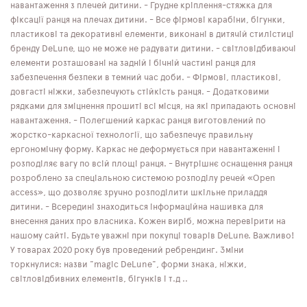
навантаження з плечей дитини. - Грудне кріплення-стяжка для
фіксації ранця на плечах дитини. - Все фірмові карабіни, бігунки,
пластикові та декоративні елементи, виконані в дитячій стилістиці
бренду DeLune, що не може не радувати дитини. - світловідбиваючі
елементи розташовані на задній і бічній частині ранця для
забезпечення безпеки в темний час доби. - Фірмові, пластикові,
довгасті ніжки, забезпечують стійкість ранця. - Додатковими
рядками для зміцнення прошиті всі місця, на які припадають основні
навантаження. - Полегшений каркас ранця виготовлений по
жорстко-каркасної технології, що забезпечує правильну
ергономічну форму. Каркас не деформується при навантаженні і
розподіляє вагу по всій площі ранця. - Внутрішнє оснащення ранця
розроблено за спеціальною системою розподілу речей «Open
access», що дозволяє зручно розподілити шкільне приладдя
дитини. - Всередині знаходиться інформаційна нашивка для
внесення даних про власника. Кожен виріб, можна перевірити на
нашому сайті. Будьте уважні при покупці товарів DeLune. Важливо!
У товарах 2020 року був проведений ребрендинг. Зміни
торкнулися: назви "magic DeLune", форми знака, ніжки,
світловідбивних елементів, бігунків і т.д ..