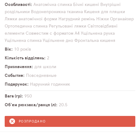
Особливості
Анатомічна спинка
Бічні кишені
Внутрішні
роздільники
Водонепроникна тканина
Кишеня для пляшки
Лямки анатомічної форми
Нагрудний ремінь
Ніжки
Органайзер
Ортопедична спинка
Регульовані лямки
Світловідбивні
елементи
Совместим с форматом А4
Ущільнена ручка
Ущільнена спинка
Ущільнене дно
Фронтальна кишеня
Вік
10 років
Кількість відділень
2
Призначення
для школи
Событие
Повседневные
Подарунок
Наручний годинник
Вага (гр)
950
Об'єм рюкзака/ранця (л)
20,5
РОЗПРОДАНО