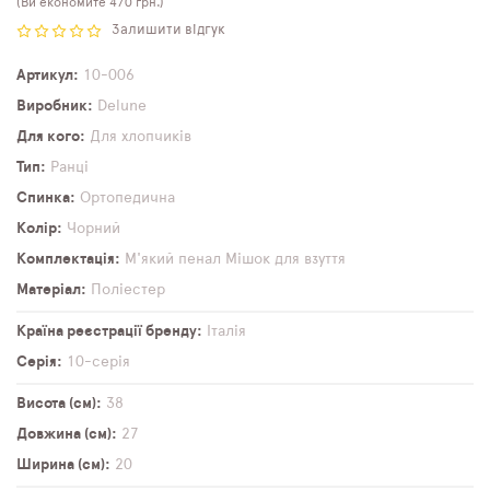
(Ви економите 470 грн.)
Залишити відгук
Артикул
10-006
Виробник
Delune
Для кого
Для хлопчиків
Тип
Ранці
Спинка
Ортопедична
Колір
Чорний
Комплектація
М'який пенал
Мішок для взуття
Матеріал
Поліестер
Країна реєстрації бренду
Італія
Серія
10-серія
Висота (см)
38
Довжина (см)
27
Ширина (см)
20