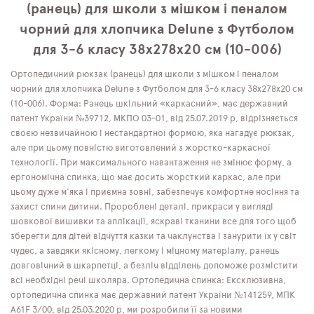
(ранець) для школи з мішком і пеналом
чорний для хлопчика Delune з Футболом
для 3-6 класу 38х278х20 см (10-006)
Ортопедичний рюкзак (ранець) для школи з мішком і пеналом
чорний для хлопчика Delune з Футболом для 3-6 класу 38х278х20 см
(10-006). Форма: Ранець шкільний «каркасний», має державний
патент України №39712, МКПО 03-01, від 25.07.2019 р, відрізняється
своєю незвичайною і нестандартної формою, яка нагадує рюкзак,
але при цьому повністю виготовлений з жорстко-каркасної
технології. При максимального навантаження не змінює форму, а
ергономічна спинка, що має досить жорсткий каркас, але при
цьому дуже м'яка і приємна зовні, забезпечує комфортне носіння та
захист спини дитини. Пророблені деталі, прикраси у вигляді
шовкової вишивки та аплікації, яскраві тканини все для того щоб
зберегти для дітей відчуття казки та чаклунства і занурити їх у світ
чудес, а завдяки якісному, легкому і міцному матеріалу, ранець
довговічний в шкарпетці, а безліч відділень допоможе розмістити
всі необхідні речі школяра. Ортопедична спинка: Ексклюзивна,
ортопедична спинка має державний патент України №141259, МПК
А61F 3/00, від 25.03.2020 р, ми розробили її за новими