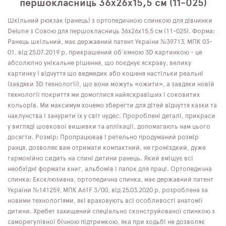
першокласниць 36х26х15,5 см (11-025)
Шкільний рюкзак (ранець) з ортопедичною спинкою для дівчинки
Delune з Совою для першокласниць 36х26х15,5 см (11-025). Форма:
Ранець шкільний, має державний патент України №39713, МПК 03-
01, від 25.07.2019 р, прикрашений об'ємною 3D картинкою - це
абсолютно унікальне рішення, що поєднує яскраву, велику
картинку і відчуття що ведмедик або кошеня настільки реальні
(завдяки 3D технології), що вони можуть «ожити», а завдяки новій
технології покриття ми домоглися найяскравіших і соковитих
кольорів. Ми максимум хочемо зберегти для дітей відчуття казки та
чаклунства і занурити їх у світ чудес. Пророблені деталі, прикраси
у вигляді шовкової вишивки та аплікації, допомагають нам цього
досягти. Розмір: Пропрацював і ретельно продуманий розмір
ранця, дозволяє вам отримати компактний, не громіздкий, дуже
гармонійно сидить на спині дитини ранець. Який вміщує всі
необхідні формати книг, альбомів і папок для праці. Ортопедична
спинка: Ексклюзивна, ортопедична спинка, має державний патент
України №141259, МПК А61F 3/00, від 25.03.2020 р, розроблена за
новими технологіями, які враховують всі особливості анатомії
дитини. Хребет захищений спеціально сконструйованої спинкою з
саморегулівної бічною підтримкою, яка при ходьбі не дозволяє