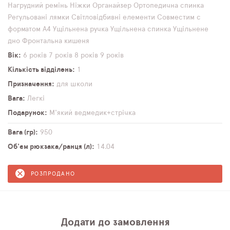
Нагрудний ремінь
Ніжки
Органайзер
Ортопедична спинка
Регульовані лямки
Світловідбивні елементи
Совместим с
форматом А4
Ущільнена ручка
Ущільнена спинка
Ущільнене
дно
Фронтальна кишеня
Вік
6 років
7 років
8 років
9 років
Кількість відділень
1
Призначення
для школи
Вага
Легкі
Подарунок
М'який ведмедик+стрічка
Вага (гр)
950
Об'єм рюкзака/ранця (л)
14,04
РОЗПРОДАНО
Додати до замовлення