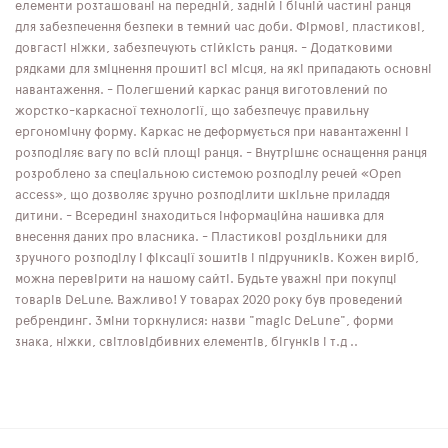
елементи розташовані на передній, задній і бічній частині ранця
для забезпечення безпеки в темний час доби. Фірмові, пластикові,
довгасті ніжки, забезпечують стійкість ранця. - Додатковими
рядками для зміцнення прошиті всі місця, на які припадають основні
навантаження. - Полегшений каркас ранця виготовлений по
жорстко-каркасної технології, що забезпечує правильну
ергономічну форму. Каркас не деформується при навантаженні і
розподіляє вагу по всій площі ранця. - Внутрішнє оснащення ранця
розроблено за спеціальною системою розподілу речей «Open
access», що дозволяє зручно розподілити шкільне приладдя
дитини. - Всередині знаходиться інформаційна нашивка для
внесення даних про власника. - Пластикові роздільники для
зручного розподілу і фіксації зошитів і підручників. Кожен виріб,
можна перевірити на нашому сайті. Будьте уважні при покупці
товарів DeLune. Важливо! У товарах 2020 року був проведений
ребрендинг. Зміни торкнулися: назви "magic DeLune", форми
знака, ніжки, світловідбивних елементів, бігунків і т.д ..