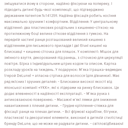
зміщуватися йому в сторони, надійно фіксуючи на попереку, і
підходить дитині будь-якої комплекції, що підтверджено
державним патентом №141259. Надійна фіксація робить носіння
максимально зручним і комфортним. Відділення: У центральному
відділенні: два пластикових роздільник з кишенею-сіткою; на
протилежному боці велике сіткове відділення з гумкою. На
передній частині ранця розташований великий кишеню з
відділенням для письмового приладдя і дві бічні кишені на
блискавці + кишеню сіточка для пляшок. У комплекті: Мішок для
змінного взуття, декорований під ранець, з сіточкою для циркуляції
повітря. Бірка з індивідуальним штрих кодом та описом. Картка
розкладу уроків на тиждень. У подарунок: М'яка іграшка-ведмедик
(герой DeLune) + атласна стрічка для волосся (для дівчинки). Має
ряд якісних і зручних деталей: - Блискавки високої якості від
японської компанії «YKK», які є лідерами на ринку блискавок. Це
додає впевненості в надійності експлуатації. - М'яка ручка з
антиковзаючою поверхнею. - Масажні м'які лямки для зниження
навантаження з плечей дитини. - Грудне кріплення-стяжка для
фіксації ранця на плечах дитини. - Всі фірмові карабіни, бігунки,
пластикові та декоративні елементи, виконані в дитячій стилістиці
бренду DeLune, що не може не радувати дитини. - світловідбиваючі