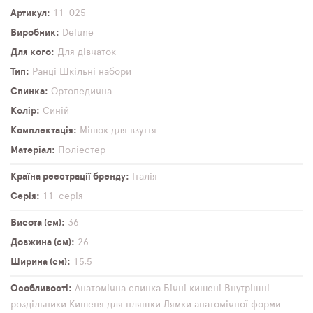
Артикул
11-025
Виробник
Delune
Для кого
Для дівчаток
Тип
Ранці
Шкільні набори
Спинка
Ортопедична
Колір
Синій
Комплектація
Мішок для взуття
Матеріал
Поліестер
Країна реєстрації бренду
Італія
Серія
11-серія
Висота (см)
36
Довжина (см)
26
Ширина (см)
15,5
Особливості
Анатомічна спинка
Бічні кишені
Внутрішні
роздільники
Кишеня для пляшки
Лямки анатомічної форми