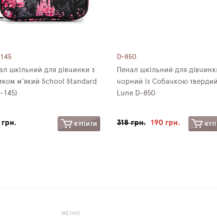
-145
D-850
ал шкільний для дівчинки з
Пенал шкільний для дівчинк
иком м'який School Standard
чорний із Собачкою твердий
-145)
Lune D-850
 грн.
318 грн.
190 грн.
КУПИТИ
КУП
МЕНЮ