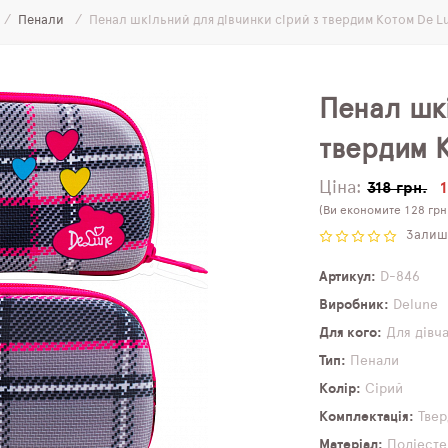
Пенали
Пенал шкільний для дівчинки сірий з твердим Котом De L
Пенал шкі
твердим 
Ціна:
318 грн.
1
(Ви економите 128 грн
Залиши
Артикул
D-846
Виробник
Delune
Для кого
Для дівч
Тип
Пенали
Колір
Сірий
Комплектація
Твер
Матеріал
Поліесте