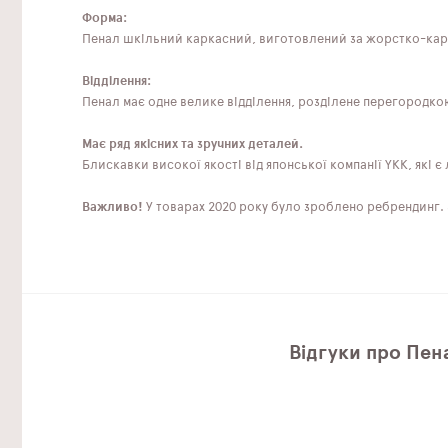
Форма:
Пенал шкільний каркасний, виготовлений за жорстко-карк
Відділення:
Пенал має одне велике відділення, розділене перегородкою, 
Має ряд якісних та зручних деталей.
Блискавки високої якості від японської компанії YKK, які є
Важливо!
У товарах 2020 року було зроблено ребрендинг. З
Відгуки про Пен