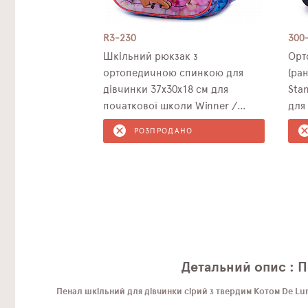
R3-230
300
Шкільний рюкзак з
Орт
ортопедичною спинкою для
(ра
дівчинки 37х30х18 см для
Sta
початкової школи Winner /
для
SkyName R3-230
РОЗПРОДАНО
Детальний опис : П
Пенал шкільний для дівчинки сірий з твердим Котом De L