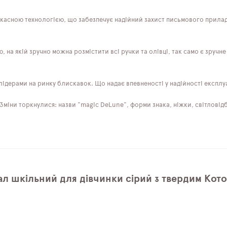
асною технологією, що забезпечує надійний захист письмового приладдя
на якій зручно можна розмістити всі ручки та олівці, так само є зручне 
 лідерами на ринку блискавок. Що надає впевненості у надійності експлуа
міни торкнулися: назви "magic DeLune", форми знака, ніжки, світловідби
ал шкільний для дівчинки сірий з твердим Кот