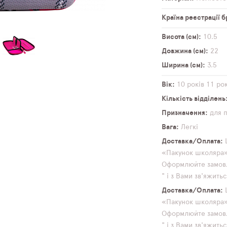
Країна реєстрації 
Висота (см)
10,5
Довжина (см)
22
Ширина (см)
3,5
Вік
10 років
11 рок
Кількість відділень
Призначення
для 
Вага
Легкі
Доставка/Оплата
«Пакунок школяра» 
Оформлюйте замовл
" і з Вами зв'яжит
Доставка/Оплата
«Пакунок школяра» 
Оформлюйте замовл
" і з Вами зв'яжит