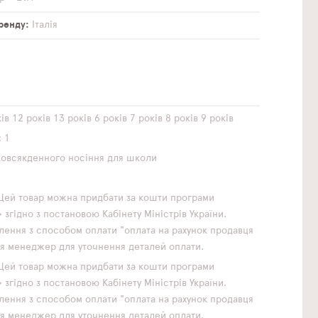
бренду
Італія
ів
12 років
13 років
6 років
7 років
8 років
9 років
1
повсякденного носіння
для школи
Цей товар можна придбати за кошти програми
згідно з постановою Кабінету Міністрів України.
ення з способом оплати "оплата на рахунок продавця
ься менеджер для уточнення деталей оплати.
Цей товар можна придбати за кошти програми
згідно з постановою Кабінету Міністрів України.
ення з способом оплати "оплата на рахунок продавця
ься менеджер для уточнення деталей оплати.