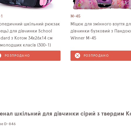
-1
M-45
опедичний шкільний рюкзак
Мішок для змінного взуття дл
нець) для дівчинки School
дівчинки бузковий з Пандою
ndard з Котом 34х26х14 см
Winner M-45
 молодших класів (300-1)
РОЗПРОДАНО
РОЗПРОДАНО
енал шкільний для дівчинки сірий з твердим 
une D-846