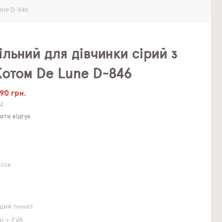
une D-846
льний для дівчинки сірий з
Котом De Lune D-846
90 грн.
.)
ти відгук
аток
дий пенал
р + EVA