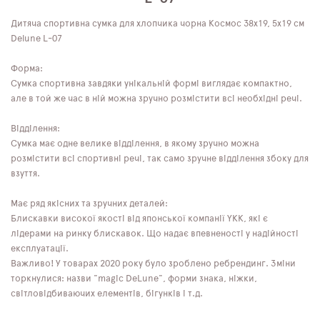
Дитяча спортивна сумка для хлопчика чорна Космос 38х19, 5х19 см
Delune L-07
Форма:
Сумка спортивна завдяки унікальній формі виглядає компактно,
але в той же час в ній можна зручно розмістити всі необхідні речі.
Відділення:
Сумка має одне велике відділення, в якому зручно можна
розмістити всі спортивні речі, так само зручне відділення збоку для
взуття.
Має ряд якісних та зручних деталей:
Блискавки високої якості від японської компанії YKK, які є
лідерами на ринку блискавок. Що надає впевненості у надійності
експлуатації.
Важливо! У товарах 2020 року було зроблено ребрендинг. Зміни
торкнулися: назви "magic DeLune", форми знака, ніжки,
світловідбиваючих елементів, бігунків і т.д.