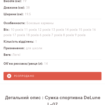
Висота (см)
19
Довжина (см)
38
Ширина (см)
19,5
Особенности
Боковые карманы
Вік
10 років
11 років
12 років
13 років
14 років
15 років
16
років
17 років
18 років
6 років
7 років
8 років
9 років
Кількість відділень
1
Призначення
для школи
Вага
Легкі
Об'єм рюкзака/ранця (л)
14
РОЗПРОДАНО
Детальний опис : Сумка спортивна DeLune
L-07