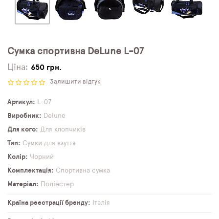
Сумка спортивна DeLune L-07
Ціна:
650 грн.
Залишити відгук
Артикул
L-07
Виробник
Delune
Для кого
Для хлопчиків
Тип
Сумки для взуття
Колір
Чорний
Комплектація
Спортивна сумка
Матеріал
Поліестер
Країна реєстрації бренду
Італія