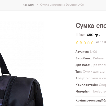
Каталог
Сумка спортивна DeLune L-06
Сумка сп
Ціна:
650 грн.
Залиши
Артикул
L-06
Виробник
Delune
Для кого
Для хлоп
Тип
Сумки для взут
Колір
Чорний із с
Комплектація
Спор
Матеріал
Поліесте
Країна реєстрації 