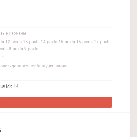
овые карманы
ів
12 років
13 років
14 років
15 років
16 років
17 років
оків
8 років
9 років
1
повсякденного носіння
для школи
я (л)
14
О
6