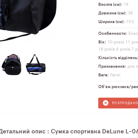
Висота (см)
19
Довжина (см)
38
Ширина (см)
19,5
Особенности
Бок
Вік
10 років
11 рок
18 років
6 років
7 р
Кількість відділень
Призначення
для 
Вага
Легкі
Об'єм рюкзака/ранц
РОЗПРОДАН
Детальний опис : Сумка спортивна DeLune L-0