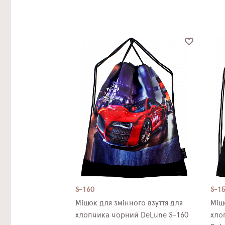
S-160
S-1
Мішок для змінного взуття для
Міш
хлопчика чорний DeLune S-160
хло