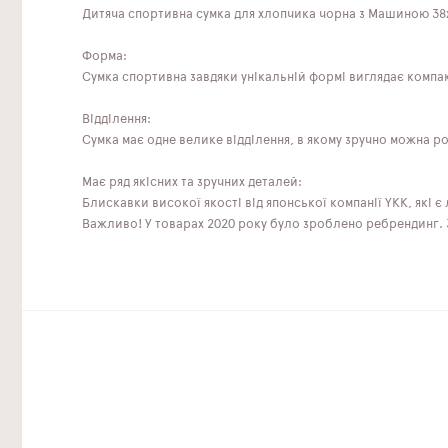
Дитяча спортивна сумка для хлопчика чорна з Машиною 38х
Форма:
Сумка спортивна завдяки унікальній формі виглядає компакт
Відділення:
Сумка має одне велике відділення, в якому зручно можна роз
Має ряд якісних та зручних деталей:
Блискавки високої якості від японської компанії YKK, які є
Важливо! У товарах 2020 року було зроблено ребрендинг. Зм