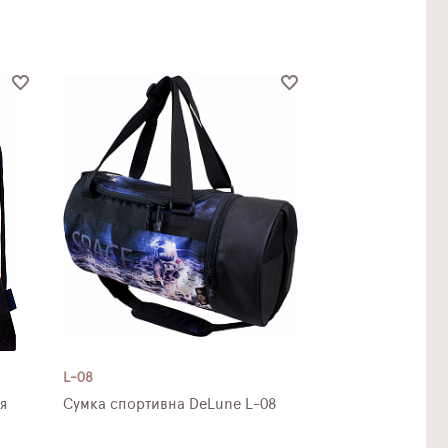
L-08
я
Сумка спортивна DeLune L-08