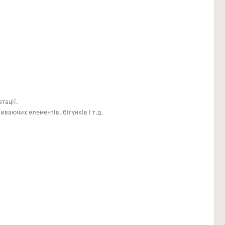
тації.
аючих елементів, бігунків і т.д.