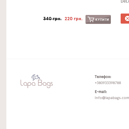
DeL
340 грн.
220 грн.
КУПИТИ
Телефон:
+380933398788
E-mail:
info@lapabags.co