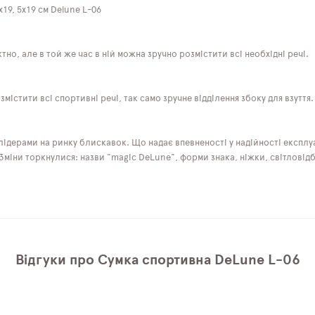
19, 5х19 см Delune L-06
но, але в той же час в ній можна зручно розмістити всі необхідні речі.
містити всі спортивні речі, так само зручне відділення збоку для взуття.
 лідерами на ринку блискавок. Що надає впевненості у надійності експлуа
іни торкнулися: назви "magic DeLune", форми знака, ніжки, світловідбив
Відгуки про Сумка спортивна DeLune L-06