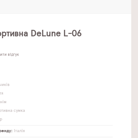
ортивна DeLune L-06
ти відгук
чиків
тя
инім
тивна сумка
р
бренду
Італія