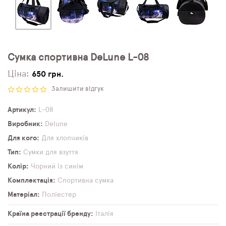
Сумка спортивна DeLune L-08
Ціна:
650 грн.
Залишити відгук
Артикул
L-08
Виробник
Delune
Для кого
Для хлопчиків
Тип
Сумки для взуття
Колір
Чорний із синім
Комплектація
Спортивна сумка
Матеріал
Поліестер
Країна реєстрації бренду
Італія