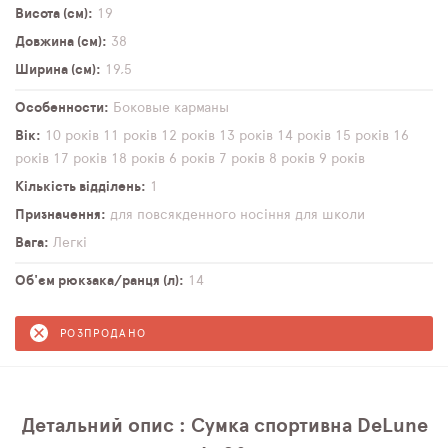
Висота (см)
19
Довжина (см)
38
Ширина (см)
19,5
Особенности
Боковые карманы
Вік
10 років
11 років
12 років
13 років
14 років
15 років
16
років
17 років
18 років
6 років
7 років
8 років
9 років
Кількість відділень
1
Призначення
для повсякденного носіння
для школи
Вага
Легкі
Об'єм рюкзака/ранця (л)
14
РОЗПРОДАНО
Детальний опис : Сумка спортивна DeLune