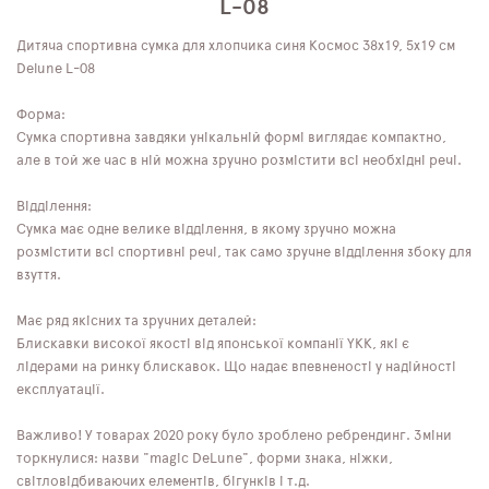
L-08
Дитяча спортивна сумка для хлопчика синя Космос 38х19, 5х19 см
Delune L-08
Форма:
Сумка спортивна завдяки унікальній формі виглядає компактно,
але в той же час в ній можна зручно розмістити всі необхідні речі.
Відділення:
Сумка має одне велике відділення, в якому зручно можна
розмістити всі спортивні речі, так само зручне відділення збоку для
взуття.
Має ряд якісних та зручних деталей:
Блискавки високої якості від японської компанії YKK, які є
лідерами на ринку блискавок. Що надає впевненості у надійності
експлуатації.
Важливо! У товарах 2020 року було зроблено ребрендинг. Зміни
торкнулися: назви "magic DeLune", форми знака, ніжки,
світловідбиваючих елементів, бігунків і т.д.