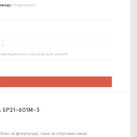
бренду
Німеччина
1
повсякденного носіння
для школи
О
ts SP21-601M-3
бою: на фізкультуру, танці чи спортивні секції.