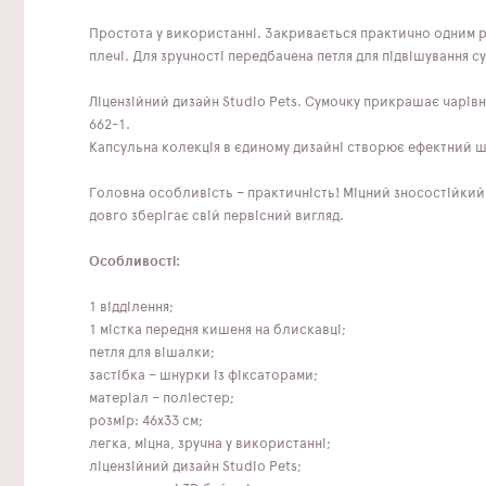
Простота у використанні. Закривається практично одним р
плечі. Для зручності передбачена петля для підвішування су
Ліцензійний дизайн Studio Pets. Сумочку прикрашає чарівн
662-1.
Капсульна колекція в єдиному дизайні створює ефектний шк
Головна особливість – практичність! Міцний зносостійкий
довго зберігає свій первісний вигляд.
Особливості:
1 відділення;
1 містка передня кишеня на блискавці;
петля для вішалки;
застібка – шнурки із фіксаторами;
матеріал – поліестер;
розмір: 46x33 см;
легка, міцна, зручна у використанні;
ліцензійний дизайн Studio Pets;