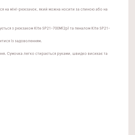
ся на міні-рюкзачок, який можна носити за спиною або на
ється з рюкзаком Kite SP21-700M(2p) та пеналом Kite SP21-
итися із задоволенням.
ння. Сумочка легко стирається руками, швидко висихає та