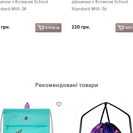
чинки з Котиком School
дівчинки з Котиком School
ndard MSS-24
Standard MSS-36
 грн.
220 грн.
КУПИТИ
КУП
Рекомендовані товари