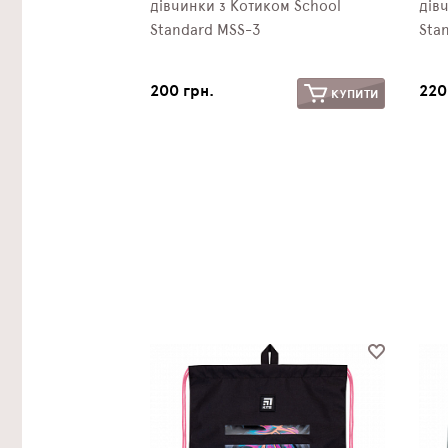
дівчинки з Котиком School
дів
Standard MSS-3
Sta
200 грн.
220
КУПИТИ