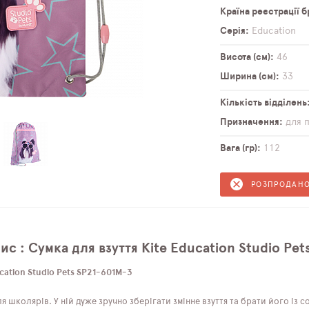
Країна реєстрації 
Серія
Education
Висота (см)
46
Ширина (см)
33
Кількість відділень
Призначення
для 
Вага (гр)
112
РОЗПРОДАН
с : Сумка для взуття Kite Education Studio Pe
cation Studio Pets SP21-601M-3
 школярів. У ній дуже зручно зберігати змінне взуття та брати його із со