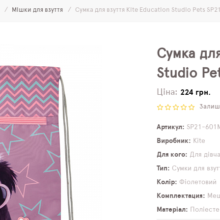
г
Мішки для взуття
Сумка для взуття Kite Education Studio Pets SP
Сумка для
Studio Pe
Ціна:
224 грн.
Залиши
Артикул
SP21-601
Виробник
Kite
Для кого
Для дівч
Тип
Сумки для взут
Колір
Фіолетовий
Комплектация
Меш
Матеріал
Поліесте