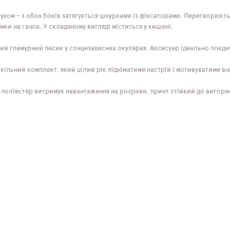
ухом – з обох боків затягується шнурками із фіксаторами. Перетворюєть
мки на гачок. У складеному вигляді міститься у кишені.
ий гламурний песик у сонцезахисних окулярах. Аксесуар ідеально поєдну
ільний комплект, який цілий рік підніматиме настрій і мотивуватиме вч
 поліестер витримує навантаження на розриви, принт стійкий до вигоря