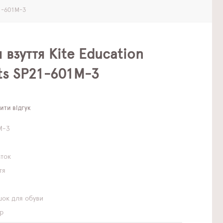
21-601M-3
 взуття Kite Education
ts SP21-601M-3
ти відгук
M-3
аток
тя
ок для обуви
р