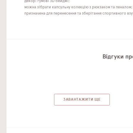
декор: гумові 3D бейджі;
можна зібрати капсульну колекцію з рюкзаком та пеналом;
призначена для перенесення та зберігання спортивного взут
Відгуки пр
ЗАВАНТАЖИТИ ЩЕ