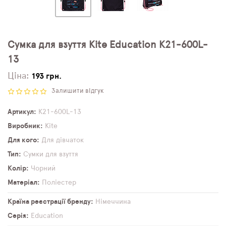
Сумка для взуття Kite Education K21-600L-
13
Ціна:
193 грн.
Залишити відгук
Артикул
K21-600L-13
Виробник
Kite
Для кого
Для дівчаток
Тип
Сумки для взуття
Колір
Чорний
Матеріал
Поліестер
Країна реєстрації бренду
Німеччина
Серія
Education