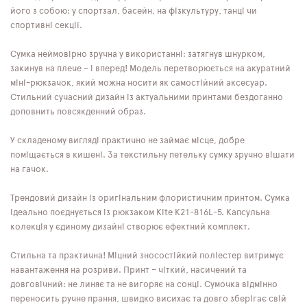
його з собою: у спортзал, басейн, на фізкультуру, танці чи
спортивні секції.
Сумка неймовірно зручна у використанні: затягнув шнурком,
закинув на плече – і вперед! Модель перетворюється на акуратний
міні-рюкзачок, який можна носити як самостійний аксесуар.
Стильний сучасний дизайн із актуальними принтами бездоганно
доповнить повсякденний образ.
У складеному вигляді практично не займає місце, добре
поміщається в кишені. За текстильну петельку сумку зручно вішати
на гачок.
Трендовий дизайн із оригінальним флористичним принтом. Сумка
ідеально поєднується із рюкзаком Kite K21-816L-5. Капсульна
колекція у єдиному дизайні створює ефектний комплект.
Стильна та практична! Міцний зносостійкий поліестер витримує
навантаження на розриви. Принт – чіткий, насичений та
довговічний: не линяє та не вигоряє на сонці. Сумочка відмінно
переносить ручне прання, швидко висихає та довго зберігає свій