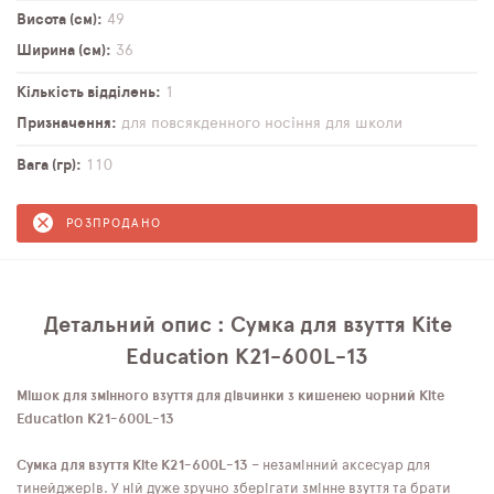
Висота (см)
49
Ширина (см)
36
Кількість відділень
1
Призначення
для повсякденного носіння
для школи
Вага (гр)
110
РОЗПРОДАНО
Детальний опис : Сумка для взуття Kite
Education K21-600L-13
Мішок для змінного взуття для дівчинки з кишенею чорний Kite
Education K21-600L-13
Сумка для взуття Kite K21-600L-13
– незамінний аксесуар для
тинейджерів. У ній дуже зручно зберігати змінне взуття та брати