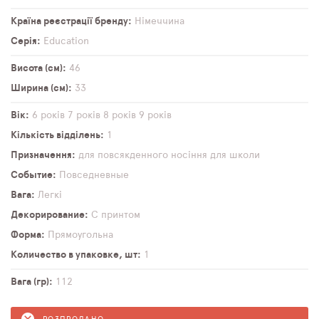
Країна реєстрації бренду
Німеччина
Серія
Education
Висота (см)
46
Ширина (см)
33
Вік
6 років
7 років
8 років
9 років
Кількість відділень
1
Призначення
для повсякденного носіння
для школи
Событие
Повседневные
Вага
Легкі
Декорирование
С принтом
Форма
Прямоугольна
Количество в упаковке, шт
1
Вага (гр)
112