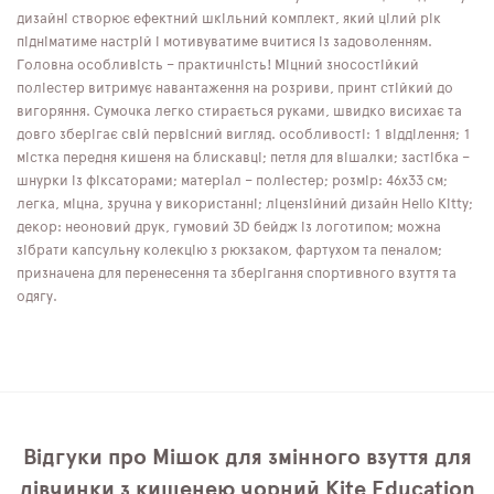
дизайні створює ефектний шкільний комплект, який цілий рік
підніматиме настрій і мотивуватиме вчитися із задоволенням.
Головна особливість – практичність! Міцний зносостійкий
поліестер витримує навантаження на розриви, принт стійкий до
вигоряння. Сумочка легко стирається руками, швидко висихає та
довго зберігає свій первісний вигляд. особливості: 1 відділення; 1
містка передня кишеня на блискавці; петля для вішалки; застібка –
шнурки із фіксаторами; матеріал – поліестер; розмір: 46x33 см;
легка, міцна, зручна у використанні; ліцензійний дизайн Hello Kitty;
декор: неоновий друк, гумовий 3D бейдж із логотипом; можна
зібрати капсульну колекцію з рюкзаком, фартухом та пеналом;
призначена для перенесення та зберігання спортивного взуття та
одягу.
Відгуки про Мішок для змінного взуття для
дівчинки з кишенею чорний Kite Education