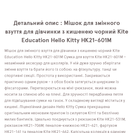
Детальний опис : Мішок для змінного
взуття для дівчинки з кишенею чорний Kite
Education Hello Kitty HK21-601M
Мішок для змінного взуття для дівчинки з кишенею чорний Kite
Education Hello Kitty HK21-601M Сумка для взуття Kite HK21-601M –
незамінний аксесуар для школярів. У ній дуже зручно зберігати
змінне взуття та брати його із собою: на фізкультуру, танці чи
спортивні секції. Простота у використанні. Закривається
практично одним рухом – з обох боків затягується шнурками із
фіксаторами. Перетворюється на міні-рюкзачок, який можна
носити за спиною або на плечі. Для зручності передбачена петля
для підвішування сумки на гачок. У складеному вигляді міститься у
кишені. Ліцензійний дизайн Hello Kitty Сумка прикрашена
оригінальним неоновим принтом із силуетом Кітті та безліччю
милих бантиків. Ідеально поєднується з рюкзаком Kite HK21-531M,
рюкзаком HK21-706M, пеналом-книжкою HK21-621, фартухом
HK21-161 та пеналом Kite HK21-662. Капсульна колекція в єдиному