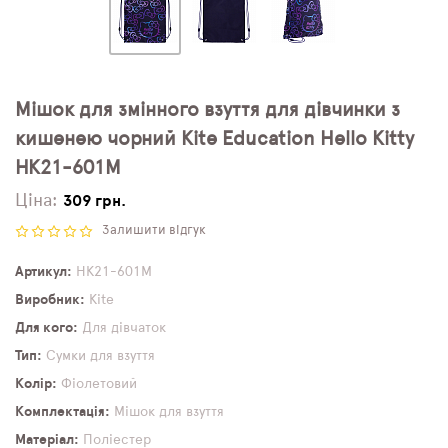
Мішок для змінного взуття для дівчинки з
кишенею чорний Kite Education Hello Kitty
HK21-601M
Ціна:
309 грн.
Залишити відгук
Артикул
HK21-601M
Виробник
Kite
Для кого
Для дівчаток
Тип
Сумки для взуття
Колір
Фіолетовий
Комплектація
Мішок для взуття
Матеріал
Поліестер