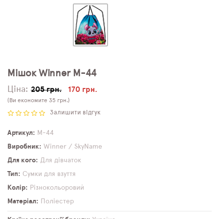
Мішок Winner M-44
Ціна:
205 грн.
170 грн.
(Ви економите 35 грн.)
Залишити відгук
Артикул
M-44
Виробник
Winner / SkyName
Для кого
Для дівчаток
Тип
Сумки для взуття
Колір
Різнокольоровий
Матеріал
Поліестер