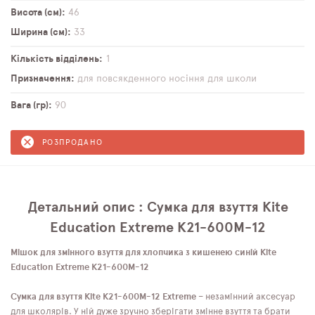
Висота (см)
46
Ширина (см)
33
Кількість відділень
1
Призначення
для повсякденного носіння
для школи
Вага (гр)
90
РОЗПРОДАНО
Детальний опис : Сумка для взуття Kite
Education Extreme K21-600M-12
Мішок для змінного взуття для хлопчика з кишенею синій Kite
Education Extreme K21-600M-12
Сумка для взуття Kite K21-600M-12 Extreme
– незамінний аксесуар
для школярів. У ній дуже зручно зберігати змінне взуття та брати