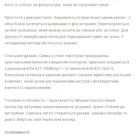
його із собою: на фізкультуру, танці чи спортивні секції.
Простота у використанні. Закривається практично одним рухом – з
обох боків затягується шнурками із фіксаторами. Перетворюється
на міні-рюкзачок, який можна носити за спиною або на плечі. Для
зручності передбачена петля для підвішування сумки на гачок. У
складеному вигляді міститься у кишені.
Стильний дизайн. Сумка у стилі «екстрім» прикрашена
оригінальним принтом з вишитим контуром. Ідеально поєднується
з рюкзаком Kite K21-700M(2p)-1 та пеналом Kite K21-662-5.
Капсульна колекція в єдиному дизайні створює ефектний шкільний
комплект, який цілий рік підніматиме настрій і мотивуватиме
вчитися із задоволенням.
Головна особливість – практичність! Міцний зносостійкий
поліестер витримує навантаження на розриви, принт стійкий до
вигоряння. Сумочка легко стирається руками, швидко висихає та
довго зберігає свій первісний вигляд.
Особливості: