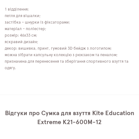
1 відділення;
петля для вішалки;
застібка – шнурки із фіксаторами;
матеріал – поліестер;
розмір: 46x33 см;
яскравий дизайн;
декор: вишивка, принт, гумовий 3D бейдж з логотипом;
можна зібрати капсульну колекцію з рюкзаком та пеналом;
призначена для перенесення та зберігання спортивного взуття та
одягу.
Відгуки про Сумка для взуття Kite Education
Extreme K21-600M-12