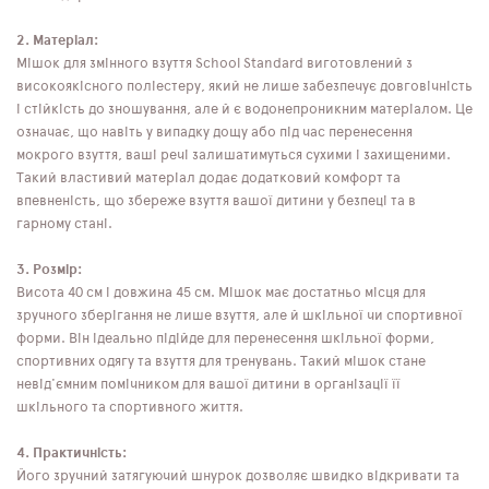
2. Матеріал:
Мішок для змінного взуття School Standard виготовлений з
високоякісного поліестеру, який не лише забезпечує довговічність
і стійкість до зношування, але й є водонепроникним матеріалом. Це
означає, що навіть у випадку дощу або під час перенесення
мокрого взуття, ваші речі залишатимуться сухими і захищеними.
Такий властивий матеріал додає додатковий комфорт та
впевненість, що збереже взуття вашої дитини у безпеці та в
гарному стані.
3. Розмір:
Висота 40 см і довжина 45 см. Мішок має достатньо місця для
зручного зберігання не лише взуття, але й шкільної чи спортивної
форми. Він ідеально підійде для перенесення шкільної форми,
спортивних одягу та взуття для тренувань. Такий мішок стане
невід'ємним помічником для вашої дитини в організації її
шкільного та спортивного життя.
4. Практичність:
Його зручний затягуючий шнурок дозволяє швидко відкривати та