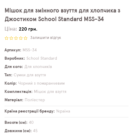
Мішок для змінного взуття для хлопчика з
Джостиком School Standard MSS-34
Ціна:
220 грн.
Залишити відгук
Артикул
MSS-34
Виробник
School Standard
Для кого
Для хлопчиків
Тип
Сумки для взуття
Колір
Чорний з помаранчевим
Комплектація
Мішок для взуття
Матеріал
Поліестер
Країна реєстрації бренду
Україна
Висота (см)
40
Довжина (см)
45