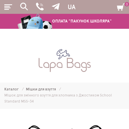
0
UA
ОПЛАТА "ПАКУНОК ШКОЛЯРА"
РЮКЗАКИ
ШКІЛЬНІ РЮКЗАКИ ТА РАНЦІ
ПІДЛІТКОВІ РЮКЗАКИ
Каталог
Мішки для взуття
МОЛОДІЖНІ РЮКЗАКИ
Мішок для змінного взуття для хлопчика з Джостиком School
Standard MSS-34
ПЕНАЛИ
МІШКИ ДЛЯ ВЗУТТЯ