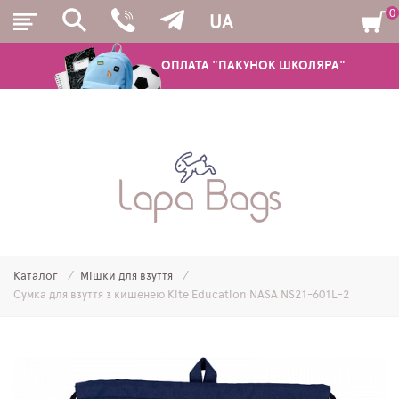
0
UA
ОПЛАТА "ПАКУНОК ШКОЛЯРА"
РЮКЗАКИ
ШКІЛЬНІ РЮКЗАКИ ТА РАНЦІ
ПІДЛІТКОВІ РЮКЗАКИ
Каталог
Мішки для взуття
МОЛОДІЖНІ РЮКЗАКИ
Сумка для взуття з кишенею Kite Education NASA NS21-601L-2
ПЕНАЛИ
МІШКИ ДЛЯ ВЗУТТЯ