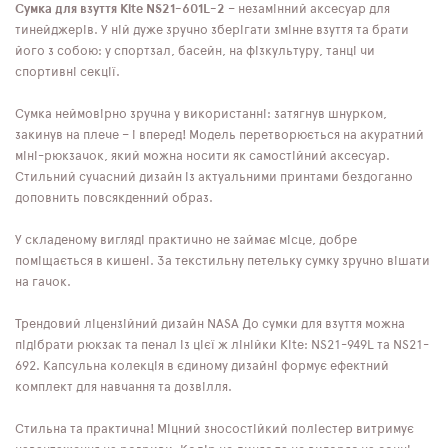
Сумка для взуття Kite NS21-601L-2
– незамінний аксесуар для
тинейджерів. У ній дуже зручно зберігати змінне взуття та брати
його з собою: у спортзал, басейн, на фізкультуру, танці чи
спортивні секції.
Сумка неймовірно зручна у використанні: затягнув шнурком,
закинув на плече – і вперед! Модель перетворюється на акуратний
міні-рюкзачок, який можна носити як самостійний аксесуар.
Стильний сучасний дизайн із актуальними принтами бездоганно
доповнить повсякденний образ.
У складеному вигляді практично не займає місце, добре
поміщається в кишені. За текстильну петельку сумку зручно вішати
на гачок.
Трендовий ліцензійний дизайн NASA До сумки для взуття можна
підібрати рюкзак та пенал із цієї ж лінійки Kite: NS21-949L та NS21-
692. Капсульна колекція в єдиному дизайні формує ефектний
комплект для навчання та дозвілля.
Стильна та практична! Міцний зносостійкий поліестер витримує