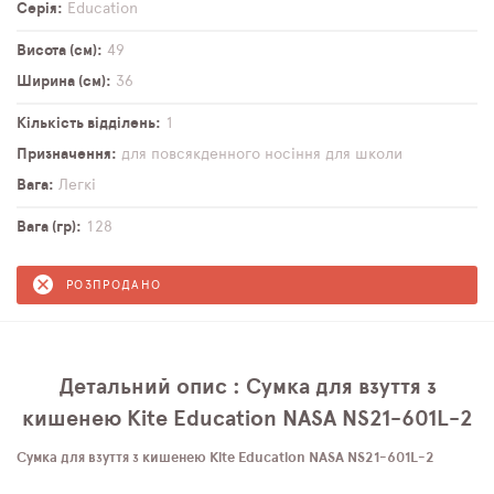
Серія
Education
Висота (см)
49
Ширина (см)
36
Кількість відділень
1
Призначення
для повсякденного носіння
для школи
Вага
Легкі
Вага (гр)
128
РОЗПРОДАНО
Детальний опис : Сумка для взуття з
кишенею Kite Education NASA NS21-601L-2
Сумка для взуття з кишенею Kite Education NASA NS21-601L-2