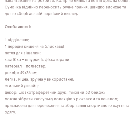
навантаження на розриви. Колір не линяє та не вигоряє на сонці.
Сумочка відмінно переносить ручне прання, швидко висихає та
довго зберігає свій первісний вигляд.
Особливості:
1 відділення;
1 передня кишеня на блискавці;
петля для вішалки;
застібка – шнурки із фіксаторами;
матеріал – поліестер;
розмір: 49x36 см;
легка, міцна, зручна у використанні;
стильний дизайн;
декор: шовкотрафаретний друк, гумовий 3D бейдж;
можна зібрати капсульну колекцію з рюкзаком та пеналом;
призначена для перенесення та зберігання спортивного взуття та
одягу.