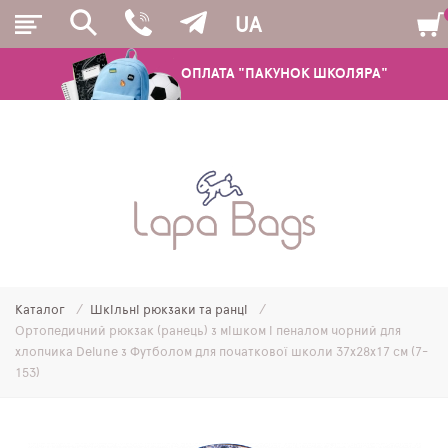
UA
ОПЛАТА "ПАКУНОК ШКОЛЯРА"
РЮКЗАКИ
ШКІЛЬНІ РЮКЗАКИ ТА РАНЦІ
ПІДЛІТКОВІ РЮКЗАКИ
Каталог
Шкільні рюкзаки та ранці
МОЛОДІЖНІ РЮКЗАКИ
Ортопедичний рюкзак (ранець) з мішком і пеналом чорний для
хлопчика Delune з Футболом для початкової школи 37х28х17 см (7-
ПЕНАЛИ
153)
МІШКИ ДЛЯ ВЗУТТЯ