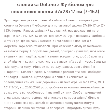
хлопчика Delune з Футболом для
початкової школи 37х28х17 см (7-153)
Ортопедичний рюкзак (ранець) з мішком і пеналом чорний для
хлопчика Delune з Футболом для початкової школи 37х28х17 см (7-
153). Форма: Ранець шкільний каркасний, має державний патент
України №40142, МКПО 03-01, від 10.09.2019 р, - це один з найбільш
містких ранців на даний момент, виготовлений повністю з
жорстко-каркасної технології. При максимальному навантаженні
не змінює форму. Пророблені деталі, прикраси у вигляді шовкової
вишивки, аплікації, яскраві тканини все для того, щоб зберегти у
дітей відчуття казки та чаклунства, занурити їх у світ чудес. Завдяки
якісному, легкому і міцному матеріалу, ранець довговічний в
шкарпетці. Безліч відділень допоможе розмістити все необхідне
приладдя школяра. Ортопедична спинка: Ексклюзивна,
ортопедична спинка, має державний патент України №141259, МПК
А61F 3/00, від 25.03.2020 р, розроблена за новими технологіями, які
враховують всі особливості анатомії дитини. Хребет захищений
спеціально сконструйованої спинкою з саморегулівної бічною
підтримкою, яка при ходьбі не дозволяє зміщуватися йому в
сторони, надійно фіксуючи на попереку, і підходить дитині будь-