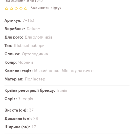
(Ви економите 45 грн.)
Залишити відгук
Артикул
7-153
Виробник
Delune
Для кого
Для хлопчиків
Тип
Шкільні набори
Спинка
Ортопедична
Колір
Чорний
Комплектація
М'який пенал
Мішок для взуття
Матеріал
Поліестер
Країна реєстрації бренду
Італія
Серія
7-серія
Висота (см)
37
Довжина (см)
28
Ширина (см)
17