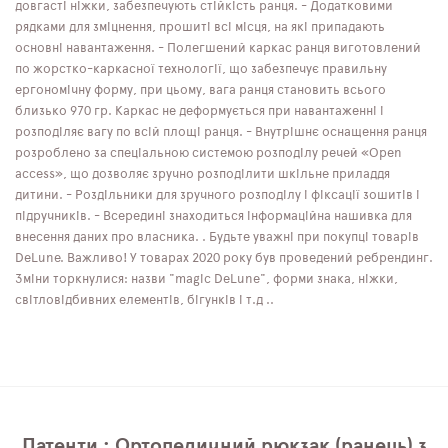
довгасті ніжки, забезпечують стійкість ранця. - Додатковими
рядками для зміцнення, прошиті всі місця, на які припадають
основні навантаження. - Полегшений каркас ранця виготовлений
по жорстко-каркасної технології, що забезпечує правильну
ергономічну форму, при цьому, вага ранця становить всього
близько 970 гр. Каркас не деформується при навантаженні і
розподіляє вагу по всій площі ранця. - Внутрішнє оснащення ранця
розроблено за спеціальною системою розподілу речей «Open
access», що дозволяє зручно розподілити шкільне приладдя
дитини. - Роздільники для зручного розподілу і фіксації зошитів і
підручників. - Всередині знаходиться інформаційна нашивка для
внесення даних про власника. . Будьте уважні при покупці товарів
DeLune. Важливо! У товарах 2020 року був проведений ребрендинг.
Зміни торкнулися: назви "magic DeLune", форми знака, ніжки,
світловідбивних елементів, бігунків і т.д ..
Патенти : Ортопедичний рюкзак (ранець) з