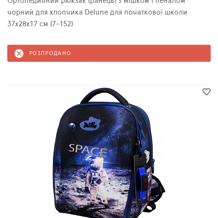
Ортопедичний рюкзак (ранець) з мішком і пеналом
чорний для хлопчика Delune для початкової школи
37х28х17 см (7-152)
РОЗПРОДАНО