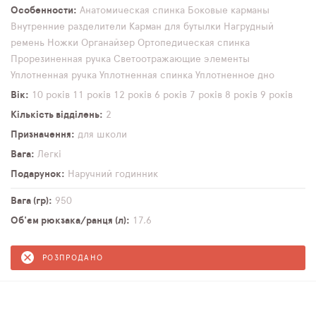
Особенности
Анатомическая спинка
Боковые карманы
Внутренние разделители
Карман для бутылки
Нагрудный
ремень
Ножки
Органайзер
Ортопедическая спинка
Прорезиненная ручка
Светоотражающие элементы
Уплотненная ручка
Уплотненная спинка
Уплотненное дно
Вік
10 років
11 років
12 років
6 років
7 років
8 років
9 років
Кількість відділень
2
Призначення
для школи
Вага
Легкі
Подарунок
Наручний годинник
Вага (гр)
950
Об'єм рюкзака/ранця (л)
17,6
РОЗПРОДАНО