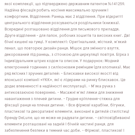
якої комплекції, що підтверджено державним патентом №141259.
Надійна фіксація робить носіння максимально зручним і
комфортним. Відділення: Ранець має 2 відділення. При відкритті
центрального відділення розсуваються роздільники (книжка).
Всередині розташовано відділення для письмового приладдя.
Друге відділення - для папок, робочих зошитів та високих книг. Дві
бічні кишені на гумці. У комплекті: Оригінальний, місткий, м'який
пенал, що повторює дизайн ранця. Мішок для змінного взуття,
декорований під ранець, з сіточкою для циркуляції повітря. Бірка з
індивідуальним штрих кодом та описом. У подарунок: Модний
електронний годинник з силіконовим ремінцем (для хлопчика). Має
ряд якісних і зручних деталей: - Блискавки високої якості від
японської компанії «YKK», які є лідерами на ринку блискавок. Це
додає впевненості в надійності експлуатації. - М'яка ручка з
антиковзаючою поверхнею. - Масажні м'які лямки для зниження
навантаження з плечей дитини. - Грудне кріплення-стяжка для
фіксації ранця на плечах дитини. - Все фірмові карабіни, бігунки,
пластикові та декоративні елементи, виконані в дитячій стилістиці
бренду DeLune, що не може не радувати дитини. - світловідбиваючі
елементи розташовані на задній і бічній частині ранця, для
забезпечення безпеки в темний час доби. - Фірмові, пластикові і