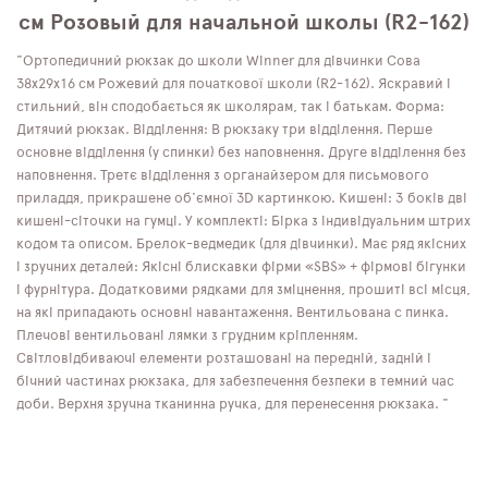
см Розовый для начальной школы (R2-162)
"Ортопедичний рюкзак до школи Winner для дівчинки Сова
38х29х16 см Рожевий для початкової школи (R2-162). Яскравий і
стильний, він сподобається як школярам, ​​так і батькам. Форма:
Дитячий рюкзак. Відділення: В рюкзаку три відділення. Перше
основне відділення (у спинки) без наповнення. Друге відділення без
наповнення. Третє відділення з органайзером для письмового
приладдя, прикрашене об'ємної 3D картинкою. Кишені: З боків дві
кишені-сіточки на гумці. У комплекті: Бірка з індивідуальним штрих
кодом та описом. Брелок-ведмедик (для дівчинки). Має ряд якісних
і зручних деталей: Якісні блискавки фірми «SBS» + фірмові бігунки
і фурнітура. Додатковими рядками для зміцнення, прошиті всі місця,
на які припадають основні навантаження. Вентильована с пинка.
Плечові вентильовані лямки з грудним кріпленням.
Світловідбиваючі елементи розташовані на передній, задній і
бічний частинах рюкзака, для забезпечення безпеки в темний час
доби. Верхня зручна тканинна ручка, для перенесення рюкзака. "