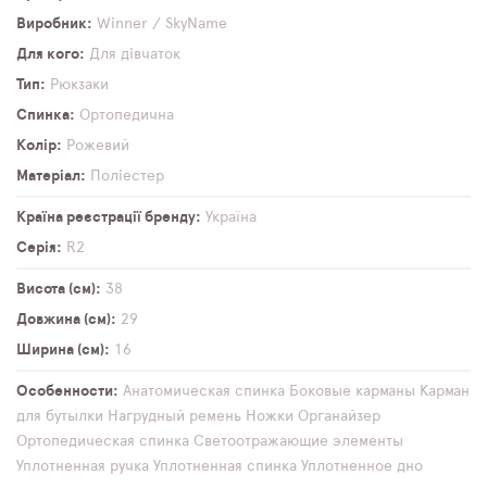
Виробник
Winner / SkyName
Для кого
Для дівчаток
Тип
Рюкзаки
Спинка
Ортопедична
Колір
Рожевий
Матеріал
Поліестер
Країна реєстрації бренду
Україна
Серія
R2
Висота (см)
38
Довжина (см)
29
Ширина (см)
16
Особенности
Анатомическая спинка
Боковые карманы
Карман
для бутылки
Нагрудный ремень
Ножки
Органайзер
Ортопедическая спинка
Светоотражающие элементы
Уплотненная ручка
Уплотненная спинка
Уплотненное дно