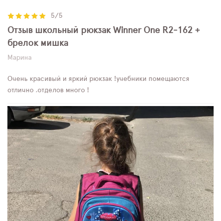
5/5
Отзыв школьный рюкзак Winner One R2-162 +
брелок мишка
Марина
Очень красивый и яркий рюкзак !учебники помещаются
отлично ,отделов много !