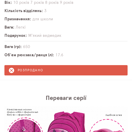
Вік
10 років
7 років
8 років
9 років
Кількість відділень
3
Призначення
для школи
Вага
Легкі
Подарунок
М'який ведмедик
Вага (гр)
650
Об'єм рюкзака/ранця (л)
17,6
РОЗПРОДАНО
Переваги серії