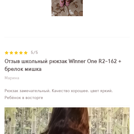
5/5
Отзыв школьный рюкзак Winner One R2-162 +
брелок мишка
Марина
Рюкзак замечательный. Качество хорошее, цвет яркий.
Ребёнок в восторге