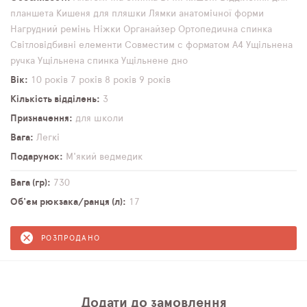
планшета
Кишеня для пляшки
Лямки анатомічної форми
Нагрудний ремінь
Ніжки
Органайзер
Ортопедична спинка
Світловідбивні елементи
Совместим с форматом А4
Ущільнена
ручка
Ущільнена спинка
Ущільнене дно
Вік
10 років
7 років
8 років
9 років
Кількість відділень
3
Призначення
для школи
Вага
Легкі
Подарунок
М'який ведмедик
Вага (гр)
730
Об'єм рюкзака/ранця (л)
17
РОЗПРОДАНО
Додати до замовлення