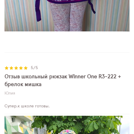
5/5
Отзыв школьный рюкзак Winner One R3-222 +
брелок мишка
Юлия
Супер,к школе готовы.