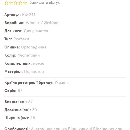
Залишити відгук
Артикул
R3-241
Виробник
Winner / SkyName
Для кого
Для дівчаток
Тип
Рюкзаки
Спинка
Ортопедична
Колір
Фіолетовий
Комплектація
немає
Матеріал
Поліестер
Країна реєстрації бренду
Україна
Серія
R3
Висота (см)
37
Довжина (см)
30
Ширина (см)
18
Особливості
Анатомічна спинка
Бічні кишені
Відділення для