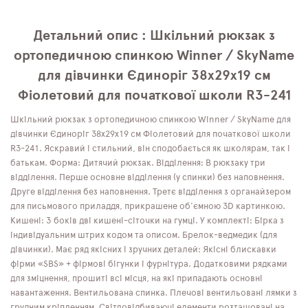
Детальний опис : Шкільний рюкзак з
ортопедичною спинкою Winner / SkyName
для дівчинки Єдиноріг 38х29х19 см
Фіолетовий для початкової школи R3-241
Шкільний рюкзак з ортопедичною спинкою Winner / SkyName для
дівчинки Єдиноріг 38х29х19 см Фіолетовий для початкової школи
R3-241. Яскравий і стильний, він сподобається як школярам, ​​так і
батькам. Форма: Дитячий рюкзак. Відділення: В рюкзаку три
відділення. Перше основне відділення (у спинки) без наповнення.
Друге відділення без наповнення. Третє відділення з органайзером
для письмового приладдя, прикрашене об'ємною 3D картинкою.
Кишені: З боків дві кишені-сіточки на гумці. У комплекті: Бірка з
індивідуальним штрих кодом та описом. Брелок-ведмедик (для
дівчинки). Має ряд якісних і зручних деталей: Якісні блискавки
фірми «SBS» + фірмові бігунки і фурнітура. Додатковими рядками
для зміцнення, прошиті всі місця, на які припадають основні
навантаження. Вентильована спинка. Плечові вентильовані лямки з
грудним кріпленням. Світловідбиваючі елементи розташовані на