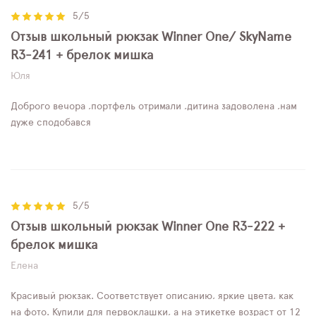
5/5
Отзыв школьный рюкзак Winner One/ SkyName
R3-241 + брелок мишка
Юля
Доброго вечора ,портфель отримали ,дитина задоволена ,нам
дуже сподобався
5/5
Отзыв школьный рюкзак Winner One R3-222 +
брелок мишка
Елена
Красивый рюкзак. Соответствует описанию, яркие цвета, как
на фото. Купили для первоклашки, а на этикетке возраст от 12