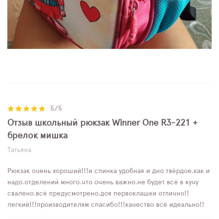
5/5
Отзыв школьный рюкзак Winner One R3-221 +
брелок мишка
Татьяна
Рюкзак очень хороший!!!и спинка удобная и дно твёрдое,как и
надо,отделений много,что очень важно,не будет всё в кучу
свалено,всё предусмотрено,доя первоклашки отлично!!
легкий!!!производителям спасибо!!!качество всё идеально!!