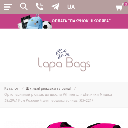
0
UA
ОПЛАТА "ПАКУНОК ШКОЛЯРА"
РЮКЗАКИ
ШКІЛЬНІ РЮКЗАКИ ТА РАНЦІ
ПІДЛІТКОВІ РЮКЗАКИ
Каталог
Шкільні рюкзаки та ранці
МОЛОДІЖНІ РЮКЗАКИ
Ортопедичний рюкзак до школи Winner для дівчинки Мишка
38х29х19 см Рожевий для першокласниць (R3-221)
ПЕНАЛИ
МІШКИ ДЛЯ ВЗУТТЯ