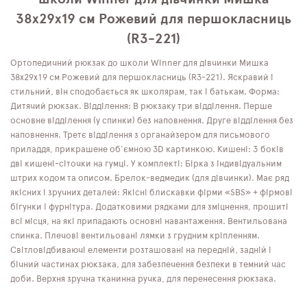
38х29х19 см Рожевий для першокласниць
(R3-221)
Ортопедичний рюкзак до школи Winner для дівчинки Мишка
38х29х19 см Рожевий для першокласниць (R3-221). Яскравий і
стильний, він сподобається як школярам, ​​так і батькам. Форма:
Дитячий рюкзак. Відділення: В рюкзаку три відділення. Перше
основне відділення (у спинки) без наповнення. Друге відділення без
наповнення. Третє відділення з органайзером для письмового
приладдя, прикрашене об'ємною 3D картинкою. Кишені: З боків
дві кишені-сіточки на гумці. У комплекті: Бірка з індивідуальним
штрих кодом та описом. Брелок-ведмедик (для дівчинки). Має ряд
якісних і зручних деталей: Якісні блискавки фірми «SBS» + фірмові
бігунки і фурнітура. Додатковими рядками для зміцнення, прошиті
всі місця, на які припадають основні навантаження. Вентильована
спинка. Плечові вентильовані лямки з грудним кріпленням.
Світловідбиваючі елементи розташовані на передній, задній і
бічний частинах рюкзака, для забезпечення безпеки в темний час
доби. Верхня зручна тканинна ручка, для перенесення рюкзака.