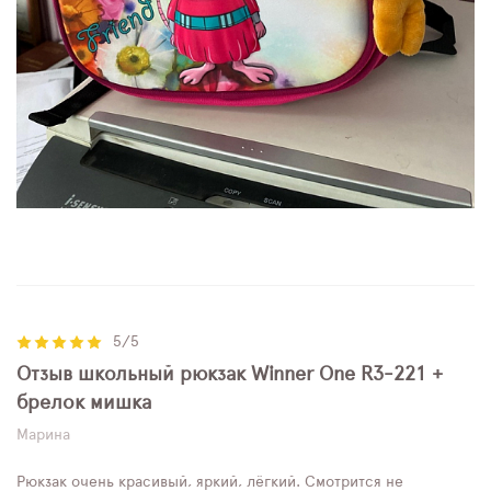
5/5
Отзыв школьный рюкзак Winner One R3-221 +
брелок мишка
Марина
Рюкзак очень красивый, яркий, лёгкий. Смотрится не