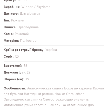
Артикул
R3-221
Виробник
Winner / SkyName
Для кого
Для дівчаток
Тип
Рюкзаки
Спинка
Ортопедична
Колір
Рожевий
Матеріал
Поліестер
Країна реєстрації бренду
Україна
Серія
R3
Висота (см)
38
Довжина (см)
29
Ширина (см)
19
Особенности
Анатомическая спинка
Боковые карманы
Карман
для бутылки
Нагрудный ремень
Ножки
Органайзер
Ортопедическая спинка
Светоотражающие элементы
Уплотненная ручка
Уплотненная спинка
Уплотненное дно