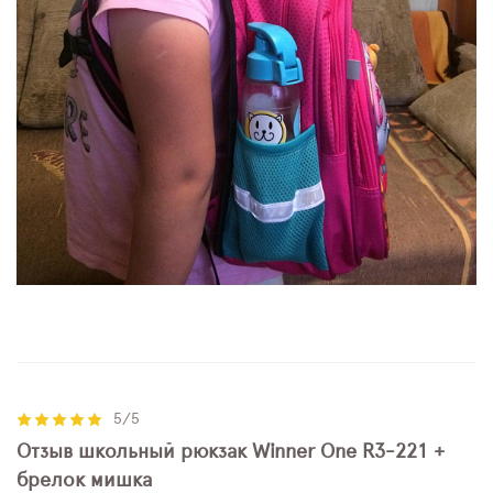
5/5
Отзыв школьный рюкзак Winner One R3-221 +
брелок мишка