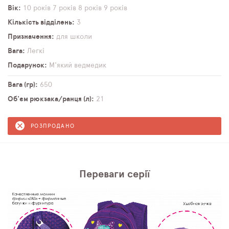
Вік
10 років
7 років
8 років
9 років
Кількість відділень
3
Призначення
для школи
Вага
Легкі
Подарунок
М'який ведмедик
Вага (гр)
650
Об'єм рюкзака/ранця (л)
21
РОЗПРОДАНО
Переваги серії