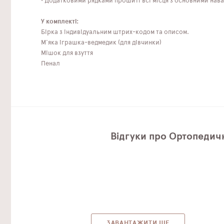
• Додатковими рядками прошиті всі місця з основними нав
У комплекті:
Бірка з індивідуальним штрих-кодом та описом.
М'яка іграшка-ведмедик (для дівчинки)
Мішок для взуття
Пенал
Відгуки про Ортопедичн
ЗАВАНТАЖИТИ ЩЕ