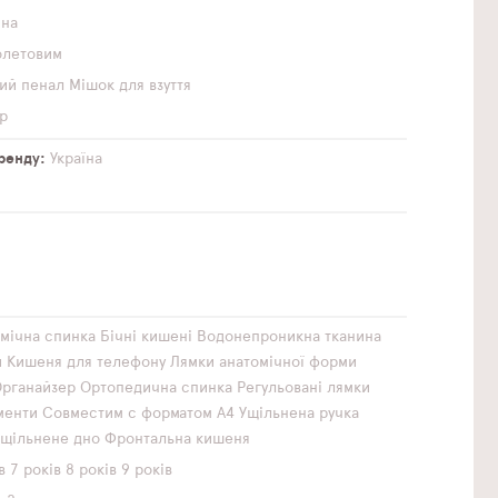
чна
олетовим
ий пенал
Мішок для взуття
р
бренду
Україна
мічна спинка
Бічні кишені
Водонепроникна тканина
и
Кишеня для телефону
Лямки анатомічної форми
рганайзер
Ортопедична спинка
Регульовані лямки
менти
Совместим с форматом А4
Ущільнена ручка
Ущільнене дно
Фронтальна кишеня
в
7 років
8 років
9 років