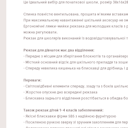
Це ідеальний вибір для початкової школи, розмір 38х16х28
Спинка повністю вентильована, прошита м'якими вставкам
При максимальному навантаженні шкільний аксесуар не зм
Ергономічні лямки-мийки рюкзака для молодших класів з р
можна регулювати.
Рюкзак для школярів виконаний із водовідштовхувальної тк
Рюкзак для дівчаток має два відділення:
• Переднє з місцем для зберігання блокнотів та органайзер
• Місткий основний відсік для шкільного приладдя та зоши
• Спереду невелика кишенька на блискавці для дрібниць і д
Переваги:
• Світловідбивні елементи спереду, ззаду та з боків шкіль
• Жорстке опускне дно всередині рюкзака
• Блискавка заднього відділення розстібається в обидва б
Також рюкзак дітей 1-4 класів забезпечений:
• Якісні блискавки фірми SBS з надійною фурнітурою
• Посиленою ручкою зверху зі зручним захопленням для пер