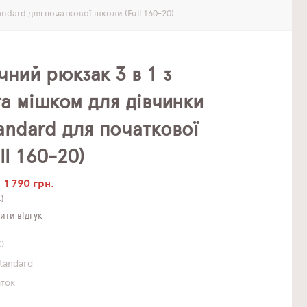
ndard для початкової школи (Full 160-20)
ний рюкзак 3 в 1 з
а мішком для дівчинки
andard для початкової
ll 160-20)
1 790 грн.
.)
ти відгук
0
Standard
аток