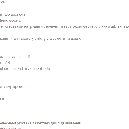
 см .
и, що дихають.
інює форму.
егульованим нагрудним ременем та застібкою фастекс. Лямки щільні з 
анини для захисту вмісту від вологи та дощу.
ом для канцелярії
тів А4
ві кишені з сіточкою з боків
ного портфеля
оки
енесення рюкзака та петлею для підвішування