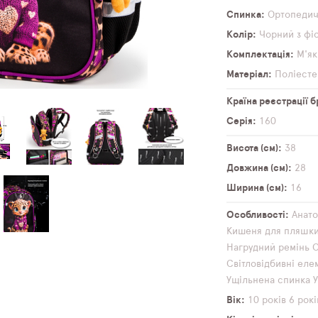
Спинка
Ортопеди
Колір
Чорний з фі
Комплектація
М'як
Матеріал
Поліесте
Країна реєстрації 
Серія
160
Висота (см)
38
Довжина (см)
28
Ширина (см)
16
Особливості
Анато
Кишеня для пляшк
Нагрудний ремінь
О
Світловідбивні еле
Ущільнена спинка
Вік
10 років
6 рокі