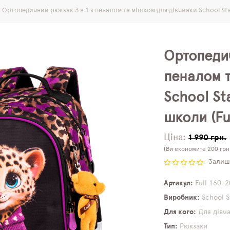
Ортопедичний рюкзак 3 в 1 з пеналом та мішком для дівчинки School Sta
Ортопедич
пеналом т
School St
школи (Fu
Ціна:
1 990 грн.
(Ви економите 200 грн
Залиши
Артикул
Full 160-2
Виробник
School 
Для кого
Для дівч
Тип
Рюкзаки