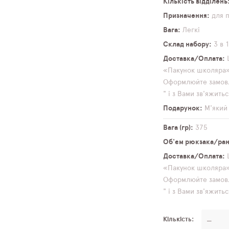
Кількість відділень
Призначення
для 
Вага
Легкі
Склад набору
3 в 
Доставка/Оплата
«Пакунок школяра» 
Оформлюйте замовл
" і з Вами зв'яжит
Подарунок
М'який
Вага (гр)
375
Об'єм рюкзака/ранц
Доставка/Оплата
«Пакунок школяра» 
Оформлюйте замовл
" і з Вами зв'яжит
Кількість
—