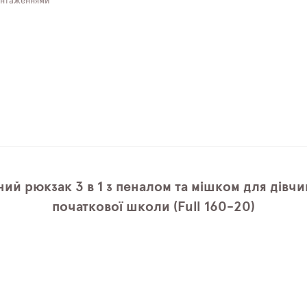
антаженнями
ий рюкзак 3 в 1 з пеналом та мішком для дівчи
початкової школи (Full 160-20)