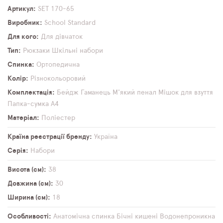
Артикул
SET 170-65
Виробник
School Standard
Для кого
Для дівчаток
Тип
Рюкзаки
Шкільні набори
Спинка
Ортопедична
Колір
Різнокольоровий
Комплектація
Бейдж
Гаманець
М'який пенал
Мішок для взуття
Папка-сумка А4
Матеріал
Поліестер
Країна реєстрації бренду
Україна
Серія
Набори
Висота (см)
38
Довжина (см)
30
Ширина (см)
18
Особливості
Анатомічна спинка
Бічні кишені
Водонепроникна