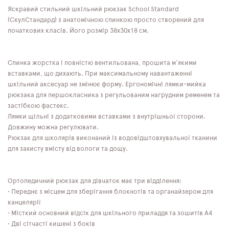
Яскравий стильний шкільний рюкзак School Standard
(СкулСтандард) з анатомічною спинкою просто створений для
початкових класів. Його розмір 38х30х18 см.
Спинка жорстка і повністю вентильована, прошита м'якими
вставками, що дихають. При максимальному навантаженні
шкільний аксесуар не змінює форму. Ергономічні лямки-мийка
рюкзака для першокласника з регульованим нагрудним ременем та
застібкою фастекс.
Лямки щільні з додатковими вставками з внутрішньої сторони.
Довжину можна регулювати.
Рюкзак для школярів виконаний із водовідштовхувальної тканини
для захисту вмісту від вологи та дощу.
Ортопедичний рюкзак для дівчаток має три відділення:
• Переднє з місцем для зберігання блокнотів та органайзером для
канцелярії
• Місткий основний відсік для шкільного приладдя та зошитів А4
• Дві сітчасті кишені з боків