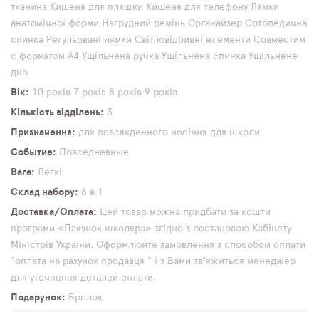
тканина
Кишеня для пляшки
Кишеня для телефону
Лямки
анатомічної форми
Нагрудний ремінь
Органайзер
Ортопедична
спинка
Регульовані лямки
Світловідбивні елементи
Совместим
с форматом А4
Ущільнена ручка
Ущільнена спинка
Ущільнене
дно
Вік
10 років
7 років
8 років
9 років
Кількість відділень
3
Призначення
для повсякденного носіння
для школи
Событие
Повседневные
Вага
Легкі
Склад набору
6 в 1
Доставка/Оплата
Цей товар можна придбати за кошти
програми «Пакунок школяра» згідно з постановою Кабінету
Міністрів України. Оформлюйте замовлення з способом оплати
"оплата на рахунок продавця " і з Вами зв'яжиться менеджер
для уточнення деталей оплати.
Подарунок
Брелок