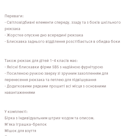
Переваги:
• Світловідбивні елементи спереду, ззаду та з боків шкільного
рюкзака
• Жорстке опускне дно всередині рюкзака
• Блискавка заднього відділення розстібається в обидва боки
Також рюкзак для дітей 1-4 класів має:
• Якісні блискавки фірми SBS з надійною фурнітурою
• Посиленою ручкою зверху зі зручним захопленням для
перенесення рюкзака та петлею для підвішування
• Додатковими рядками прошиті всі місця з основними
навантаженнями
У комплекті:
Бірка з індивідуальним штрих-кодом та описом.
М'яка іграшка-брелок
Мішок для взуття