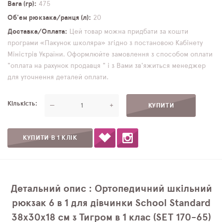
Вага (гр)
475
Об'єм рюкзака/ранця (л)
20
Доставка/Оплата
Цей товар можна придбати за кошти
програми «Пакунок школяра» згідно з постановою Кабінету
Міністрів України. Оформлюйте замовлення з способом оплати
"оплата на рахунок продавця " і з Вами зв'яжиться менеджер
для уточнення деталей оплати.
Кількість
—
+
КУПИТИ В 1 КЛІК
Детальний опис : Ортопедичний шкільний
рюкзак 6 в 1 для дівчинки School Standard
38х30х18 см з Тигром в 1 клас (SET 170-65)