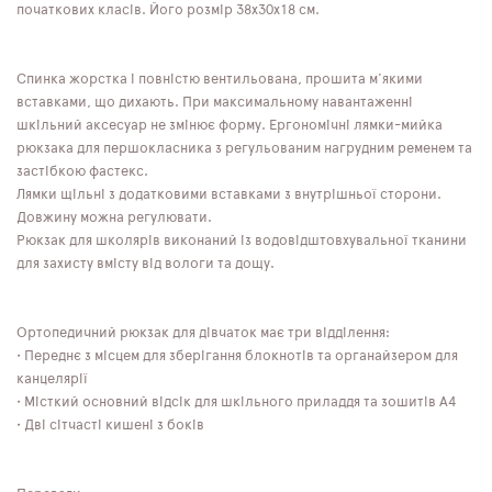
початкових класів. Його розмір 38х30х18 см.
Спинка жорстка і повністю вентильована, прошита м'якими
вставками, що дихають. При максимальному навантаженні
шкільний аксесуар не змінює форму. Ергономічні лямки-мийка
рюкзака для першокласника з регульованим нагрудним ременем та
застібкою фастекс.
Лямки щільні з додатковими вставками з внутрішньої сторони.
Довжину можна регулювати.
Рюкзак для школярів виконаний із водовідштовхувальної тканини
для захисту вмісту від вологи та дощу.
Ортопедичний рюкзак для дівчаток має три відділення:
• Переднє з місцем для зберігання блокнотів та органайзером для
канцелярії
• Місткий основний відсік для шкільного приладдя та зошитів А4
• Дві сітчасті кишені з боків