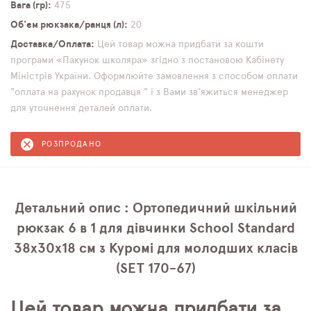
Вага (гр)
475
Об'єм рюкзака/ранця (л)
20
Доставка/Оплата
Цей товар можна придбати за кошти
програми «Пакунок школяра» згідно з постановою Кабінету
Міністрів України. Оформлюйте замовлення з способом оплати
"оплата на рахунок продавця " і з Вами зв'яжиться менеджер
для уточнення деталей оплати.
РОЗПРОДАНО
Детальний опис : Ортопедичний шкільний
рюкзак 6 в 1 для дівчинки School Standard
38х30х18 см з Куромі для молодших класів
(SET 170-67)
Цей товар можна придбати за