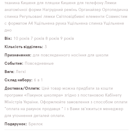
тканина
Кишеня для пляшки
Кишеня для телефону
Лямки
анатомічної форми
Нагрудний ремінь
Органайзер
Ортопедична
спинка
Регульовані лямки
Світловідбивні елементи
Совместим
с форматом А4
Ущільнена ручка
Ущільнена спинка
Ущільнене
дно
Вік
10 років
7 років
8 років
9 років
Кількість відділень
3
Призначення
для повсякденного носіння
для школи
Событие
Повседневные
Вага
Легкі
Склад набору
6 в 1
Доставка/Оплата
Цей товар можна придбати за кошти
програми «Пакунок школяра» згідно з постановою Кабінету
Міністрів України. Оформлюйте замовлення з способом оплати
"оплата на рахунок продавця " і з Вами зв'яжиться менеджер
для уточнення деталей оплати.
Подарунок
Брелок