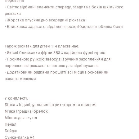
Переваги:
• Світловідбивні елементи спереду, ззаду та з боків шкільного
рюкзака
• Жорстке опускне дно всередині рюкзака
• Блискавка заднього відділення розстібається в обидва боки
Також рюкзак для дітей 1-4 класів має:
• Якісні блискавки фірми SBS з надійною фурнітурою
• Посиленою ручкою зверху зі зручним захопленням для
перенесення рюкзака та петлею для підвішування
• Додатковими рядками прошиті всі місця з основними
навантаженнями
У комплекті:
Бірка з індивідуальним штрих-кодом та описом.
М'яка іграшка-брелок
Мішок для взуття
Пенал
Бейдж
Сумка-папка А4