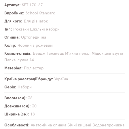
Артикул
SET 170-67
Виробник
School Standard
Для кого
Для дівчаток
Тип
Рюкзаки
Шкільні набори
Спинка
Ортопедична
Колір
Чорний з рожевим
Комплектація
Бейдж
Гаманець
М'який пенал
Мішок для взуття
Папка-сумка А4
Матеріал
Поліестер
Країна реєстрації бренду
Україна
Серія
Набори
Висота (см)
38
Довжина (см)
30
Ширина (см)
18
Особливості
Анатомічна спинка
Бічні кишені
Водонепроникна